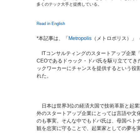
多くのテック大手と提携している。
Read in English
*本記事は、「
Metropolis
（メトロポリス）」（
ITコンサルティングのスタートアップ企業「To
CEOであるドゥック・ドバ氏を駆り立ててき
ックワーカーにチャンスを提供するという役
れた。
日本は世界
3
位の経済大国で技術革新と起業
外のスタートアップ企業にとっては言語や文
のも事実。そんな中でもドバ氏は、母国ベト
観を忠実に守ることで、起業家としての夢を