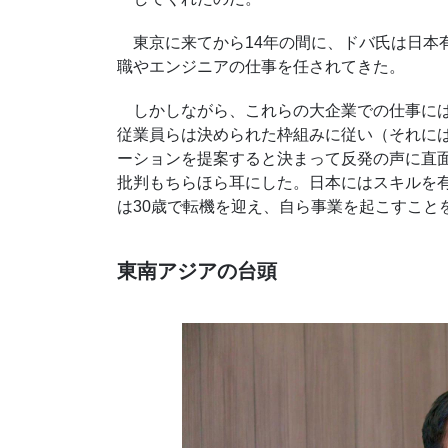
東京に来てから
14
年の間に、ドバ氏は日本
職やエンジニアの仕事を任されてきた。
しかしながら、これらの大企業での仕事には
従業員らは決められた枠組みに従い（それに
ーションを提案すると決まって反発の声に直
批判もちらほら耳にした。日本にはスキルを
は
30
歳で転機を迎え、自ら事業を起こすこと
東南アジアの台頭