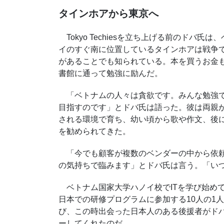
タインホアから東京へ
Tokyo Techiesを立ち上げる前のドバ
イのすぐ南に位置しているタインホアは戦争
があることでも知られている。本を買うお金
書館に通って勉強に励んだ。
「ベトナムの人々は貪欲です。みんな勉強で
目指すのです」とドバ氏は語った。彼は両親
される環境で育ち、幼い頃から歌や作文、後
を勧められてきた。
「今でも顧客が複数のベンダーの中から依頼
の気持ちで臨みます」とドバ氏は言う。「い
ベトナム国家大学ハノイ校で
IT
を学び始め
日本での研修プログラムに参加する
10
人の
1
人
び、この時出会った日本人のある後援者がド
ーしてくれたのだ。