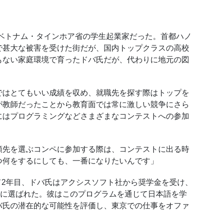
氏は、ベトナム・タインホア省の学生起業家だった。首都ハノ
で甚大な被害を受けた街だが、国内トップクラスの高校
もない家庭環境で育ったドバ氏だが、代わりに地元の図
はとてもいい成績を収め、就職先を探す際はトップを
が教師だったことから教育面では常に激しい競争にさら
にはプログラミングなどさまざまなコンテストへの参加
先を選ぶコンペに参加する際は、コンテストに出る時
つ何をするにしても、一番になりたいんです」
て
2
年目、ドバ氏はアクシスソフト社から奨学金を受け、
に選ばれた。彼はこのプログラムを通じて日本語を学
バ氏の潜在的な可能性を評価し、東京での仕事をオファ