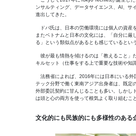
ンサルティング、データサイエンス、
AI
、サ
進出してきた。
ドバ氏は、日本の労働環境には個人の資産を
またベトナムと日本の文化には、「自分に厳
る」という類似点があるとも感じているとい
彼が最も情熱を傾けるのは「教えること」
キルセット（仕事をする上で重要な技術や知
法務省によれば、
2016
年には日本にいる外
テック分野で働く東南アジア出身者は、既定
外部委託契約に甘んじることも多い。しかし
は頭と心の両方を使って根気よく取り組むこ
文化的にも民族的にも多様性のある