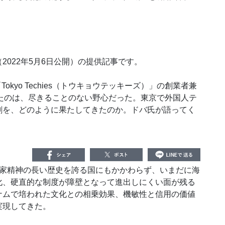
2022年5月6日公開）の提供記事です。
kyo Techies（トウキョウテッキーズ）」の創業者兼
たのは、尽きることのない野心だった。東京で外国人テ
割を、どのように果たしてきたのか。ドバ氏が語ってく
家精神の長い歴史を誇る国にもかかわらず、いまだに海
化、硬直的な制度が障壁となって進出しにくい面が残る
ナムで培われた文化との相乗効果、機敏性と信用の価値
実現してきた。