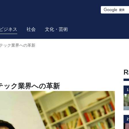
S
e
a
ビジネス
社会
文化・芸術
r
テック業界への革新
c
h
R
テック業界への革新
1
2