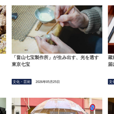
「畠山七宝製作所」が生み出す、光を透す
蔵
東京七宝
届
文化・芸術
文
2026年05月25日