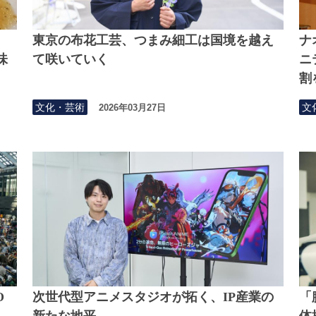
東京の布花工芸、つまみ細工は国境を越え
ナ
味
て咲いていく
ニ
割
文化・芸術
文
2026年03月27日
O
次世代型アニメスタジオが拓く、IP産業の
「
新たな地平
体