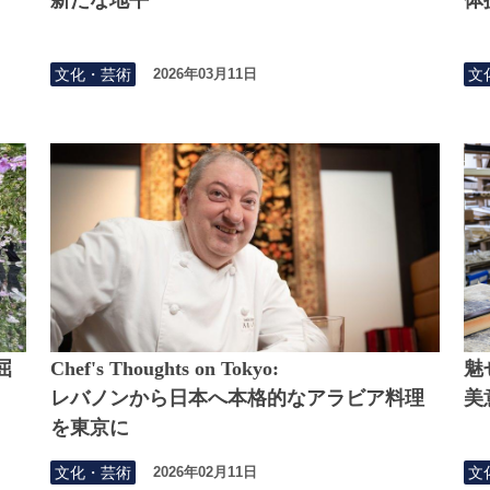
文化・芸術
文
2026年03月11日
屈
Chef's Thoughts on Tokyo:
魅
レバノンから日本へ本格的なアラビア料理
美
を東京に
文化・芸術
文
2026年02月11日