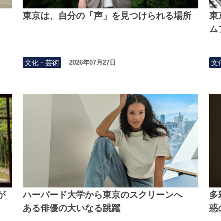
東京は、自分の「声」を見つけられる場所
東
ム
文化・芸術
文
2026年07月27日
が
ハーバード大学から東京のスクリーンへ
多
ある俳優の大いなる跳躍
惑