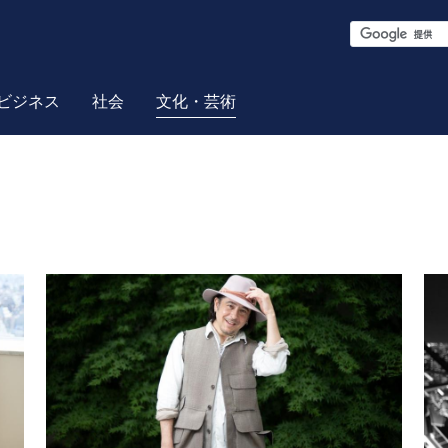
S
e
a
ビジネス
社会
文化・芸術
r
c
h