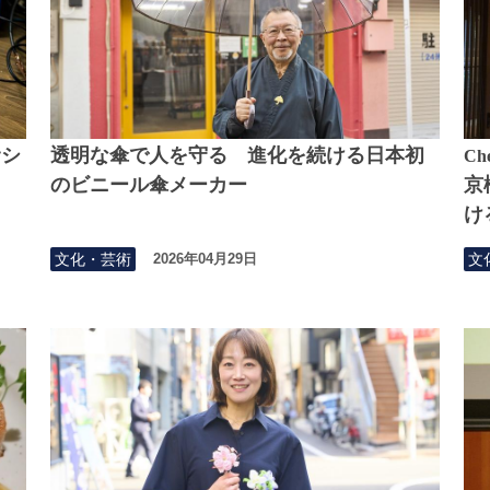
サシ
透明な傘で人を守る 進化を続ける日本初
Che
のビニール傘メーカー
京
け
文化・芸術
文
2026年04月29日