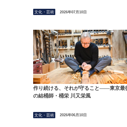
文化・芸術
2026年07月10日
作り続ける、それが守ること——東京最
の結桶師・桶栄 川又栄風
文化・芸術
2026年06月10日