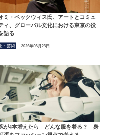
オミ・ベックウィス氏、アートとコミュ
ティ、グローバル文化における東京の役
を語る
化・芸術
2026年03月23日
腕が4本増えたら」どんな服を着る？ 身
拡張をファッション視点で考える