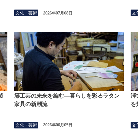
文化・芸術
文
2026年07月08日
後
籐工芸の未来を編む—暮らしを彩るラタン
澤
家具の新潮流
を
文化・芸術
文
2026年06月05日