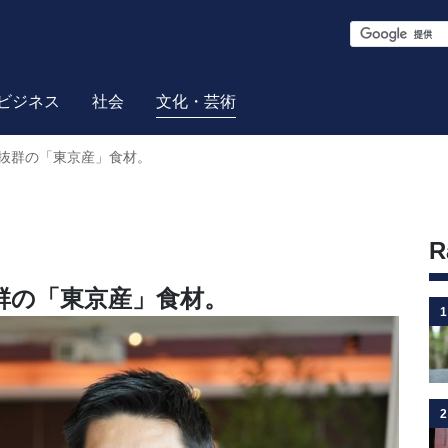
S
e
a
ビジネス
社会
文化・芸術
r
抜群の「東京産」食材。
c
h
R
群の「東京産」食材。
1
2