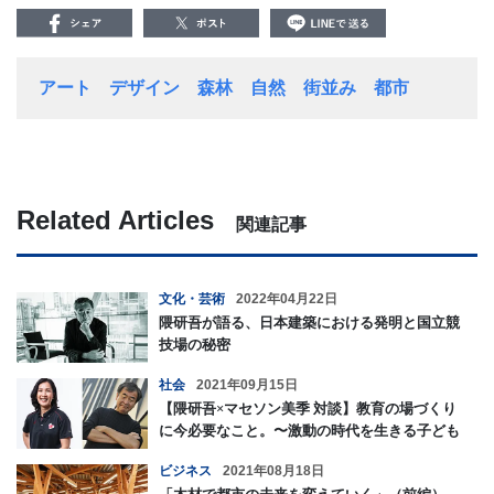
アート
デザイン
森林
自然
街並み
都市
Related Articles
関連記事
文化・芸術
2022年04月22日
隈研吾が語る、日本建築における発明と国立競
技場の秘密
社会
2021年09月15日
【隈研吾×マセソン美季 対談】教育の場づくり
に今必要なこと。〜激動の時代を生きる子ども
たちへ〜
ビジネス
2021年08月18日