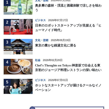
文化・芸術
2025年07月18日
1
奥多摩の森林・渓流と酒蔵体験で涼しさを味わ
う
ビジネス
2026年07月17日
2
日本のロボットスタートアップが見据える「ヒ
ューマノイド時代」
文化・芸術
2025年09月19日
3
東京の豊かな銭湯文化に浸る
社会
2026年02月20日
4
Chef's Thoughts on Tokyo:神楽坂で出会える東
京初のジョージア料理レストランの深い味わい
ビジネス
2026年07月01日
5
ホットなスタートアップが届けるクールなイノ
ベーション