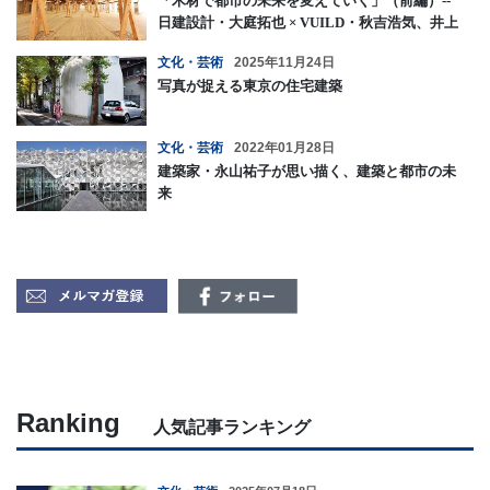
「木材で都市の未来を変えていく」（前編）--
日建設計・大庭拓也 × VUILD・秋吉浩気、井上
達哉
文化・芸術
2025年11月24日
写真が捉える東京の住宅建築
文化・芸術
2022年01月28日
建築家・永山祐子が思い描く、建築と都市の未
来
Ranking
人気記事ランキング