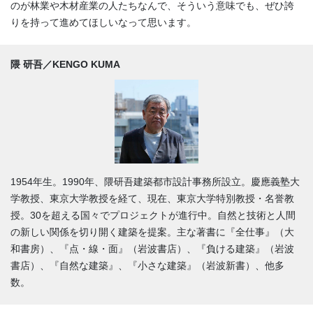
のが林業や木材産業の人たちなんで、そういう意味でも、ぜひ誇
りを持って進めてほしいなって思います。
隈 研吾／KENGO KUMA
1954年生。1990年、隈研吾建築都市設計事務所設立。慶應義塾大
学教授、東京大学教授を経て、現在、東京大学特別教授・名誉教
授。30を超える国々でプロジェクトが進行中。自然と技術と人間
の新しい関係を切り開く建築を提案。主な著書に『全仕事』（大
和書房）、『点・線・面』（岩波書店）、『負ける建築』（岩波
書店）、『自然な建築』、『小さな建築』（岩波新書）、他多
数。