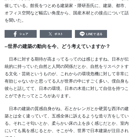
催している。館長をつとめる建築家・隈研吾氏に、建築、都市、
オフィス空間など幅広い角度から、国産木材との接点について話
を聞いた。
--世界の建築の動向を今、どう考えていますか？
日本に対する期待が高まってるってのは感じますね。日本が伝
統的に持っていた自然と人間の関係だとか、自然をリスペクトす
る文化・芸術というものが、これからの環境危機に対して非常に
有効じゃないかと思ってる人が世界の中にすごく多い。僕自身も
彼らと話してて、日本の環境、日本の木造に対して自信を持つこ
とができたってところがあります。
日本の建築の質感自身がね、石とかレンガとか硬質な西洋の建
築とは全く違っていて、五感全体に訴えるような造り方をしてい
る。それこそ匂いとか、柔らかい床の上を歩く感じだとか、室内
にいても風を感じるとか、そこが今、世界で日本建築が注目され