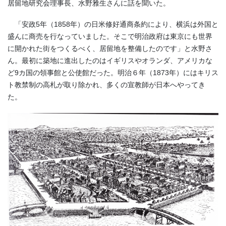
居留地研究会理事長、水野雅生さんに話を聞いた。
「安政5年（1858年）の日米修好通商条約により、横浜は外国と
盛んに商売を行なっていました。そこで明治政府は東京にも世界
に開かれた街をつくるべく、居留地を整備したのです」と水野さ
ん。最初に築地に進出したのはイギリスやオランダ、アメリカな
ど9カ国の領事館と公使館だった。明治６年（1873年）にはキリス
ト教禁制の高札が取り除かれ、多くの宣教師が日本へやってき
た。