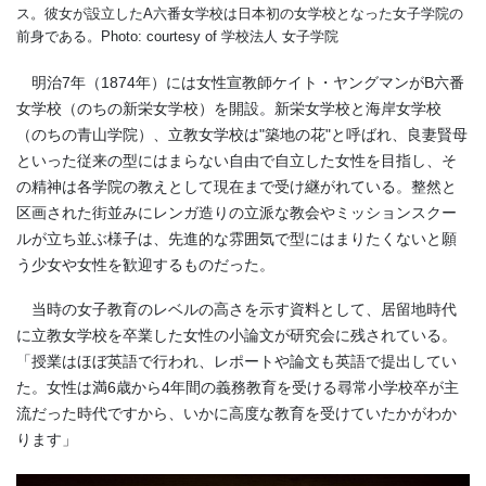
ス。彼女が設立したA六番女学校は日本初の女学校となった女子学院の
前身である。Photo: courtesy of 学校法人 女子学院
明治7年（1874年）には女性宣教師ケイト・ヤングマンがB六番
女学校（のちの新栄女学校）を開設。新栄女学校と海岸女学校
（のちの青山学院）、立教女学校は"築地の花"と呼ばれ、良妻賢母
といった従来の型にはまらない自由で自立した女性を目指し、そ
の精神は各学院の教えとして現在まで受け継がれている。整然と
区画された街並みにレンガ造りの立派な教会やミッションスクー
ルが立ち並ぶ様子は、先進的な雰囲気で型にはまりたくないと願
う少女や女性を歓迎するものだった。
当時の女子教育のレベルの高さを示す資料として、居留地時代
に立教女学校を卒業した女性の小論文が研究会に残されている。
「授業はほぼ英語で行われ、レポートや論文も英語で提出してい
た。女性は満6歳から4年間の義務教育を受ける尋常小学校卒が主
流だった時代ですから、いかに高度な教育を受けていたかがわか
ります」