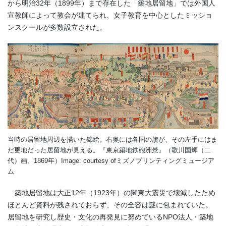
から明治32年（1899年）まで存在した「築地居留地」では外国人
宣教師によって教会が建てられ、女子教育を中心としたミッショ
ンスクールが多数設立された。
当時の居留地周辺を描いた錦絵。右奥には各国の旗が、その左手にはま
だ更地だった居留地が見える。『東京築地鉄砲洲景』（歌川国輝（二
代）画、1869年）Image: courtesy ofミズノプリンティングミュージア
ム
築地居留地は大正12年（1923年）の関東大震災で壊滅したため
ほとんど資料が残されておらず、その全容は謎に包まれていた。
居留地を研究し歴史・文化の再発見に努めているNPO法人・築地