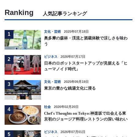
Ranking
人気記事ランキング
文化・芸術
2025年07月18日
1
奥多摩の森林・渓流と酒蔵体験で涼しさを味わ
う
ビジネス
2026年07月17日
2
日本のロボットスタートアップが見据える「ヒ
ューマノイド時代」
文化・芸術
2025年09月19日
3
東京の豊かな銭湯文化に浸る
社会
2026年02月20日
4
Chef's Thoughts on Tokyo:神楽坂で出会える東
京初のジョージア料理レストランの深い味わい
ビジネス
2026年07月01日
5