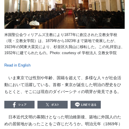
米国聖公会ウィリアムズ主教により1877年に創立された
立教女学校
（現・
立教女学院
）
は、1879年から1923年まで築地で発展したが、
1923年の関東大震災により、杉並区久我山に移転した。この礼拝堂は、
1932年に建てられたもの。Photo: courtesy of 学校法人 立教女学院
Read in English
いま東京では性別や年齢、国籍を超えて、多様な人々が社会活
動において活躍している。首都・東京が誕生した明治の歴史をひ
もとくと、そこには現在のダイバーシティの萌芽が発見できる。
日本近代文明の幕開けとなった明治維新後、築地に外国人のた
めの居留地があったことをご存じだろうか。明治元年（1869年）