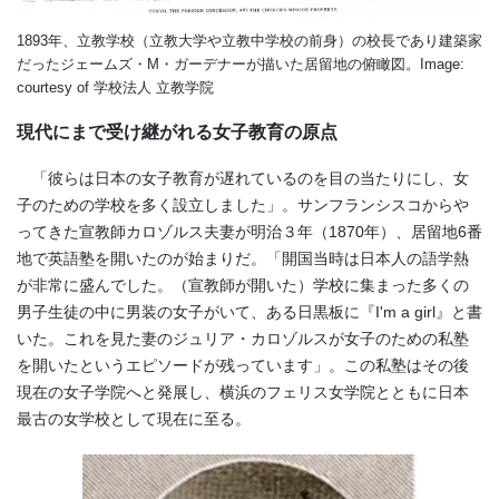
1893年、立教学校（立教大学や立教中学校の前身）の校長であり建築家
だったジェームズ・M・ガーデナーが描いた居留地の俯瞰図。Image:
courtesy of 学校法人 立教学院
現代にまで受け継がれる女子教育の原点
「彼らは日本の女子教育が遅れているのを目の当たりにし、女
子のための学校を多く設立しました」。サンフランシスコからや
ってきた宣教師カロゾルス夫妻が明治３年（1870年）、居留地6番
地で英語塾を開いたのが始まりだ。「開国当時は日本人の語学熱
が非常に盛んでした。（宣教師が開いた）学校に集まった多くの
男子生徒の中に男装の女子がいて、ある日黒板に『I'm a girl』と書
いた。これを見た妻のジュリア・カロゾルスが女子のための私塾
を開いたというエピソードが残っています」。この私塾はその後
現在の女子学院へと発展し、横浜のフェリス女学院とともに日本
最古の女学校として現在に至る。