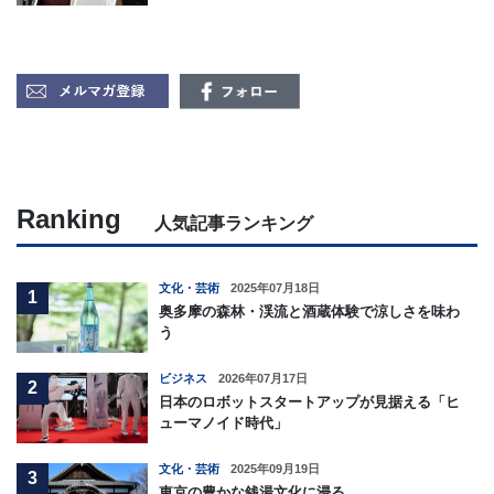
Ranking
人気記事ランキング
文化・芸術
2025年07月18日
1
奥多摩の森林・渓流と酒蔵体験で涼しさを味わ
う
ビジネス
2026年07月17日
2
日本のロボットスタートアップが見据える「ヒ
ューマノイド時代」
文化・芸術
2025年09月19日
3
東京の豊かな銭湯文化に浸る