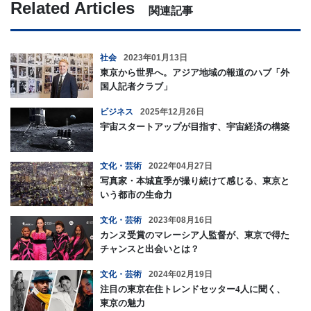
Related Articles
関連記事
社会
2023年01月13日
東京から世界へ。アジア地域の報道のハブ「外
国人記者クラブ」
ビジネス
2025年12月26日
宇宙スタートアップが目指す、宇宙経済の構築
文化・芸術
2022年04月27日
写真家・本城直季が撮り続けて感じる、東京と
いう都市の生命力
文化・芸術
2023年08月16日
カンヌ受賞のマレーシア人監督が、東京で得た
チャンスと出会いとは？
文化・芸術
2024年02月19日
注目の東京在住トレンドセッター4人に聞く、
東京の魅力