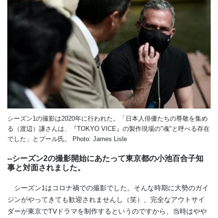
シーズン1の撮影は2020年に行われた。「日本人俳優たちの尊敬を集め
る（渡辺）謙さんは、『TOKYO VICE』の製作現場の"魂"と呼べる存在
でした」とプール氏。 Photo: James Lisle
--シーズン2の撮影開始にあたって東京都の小池百合子知
事と対面されました。
シーズン1はコロナ禍での撮影でした。そんな時期に大勢のガイ
ジンがやってきても歓迎されませんし（笑）、完全なアウトサイ
ダーが東京でTVドラマを制作するというのですから、当時はやや