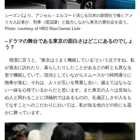
シーズン1より。アンセル・エルゴート演じる日本の新聞社で働くアメ
リカ人記者が、刑事（渡辺謙）と協力しながら東京の裏社会を追う。
Photo: courtesy of HBO Max/James Lisle
--ドラマの舞台である東京の面白さはどこにあるのでしょ
う？
簡潔に言うと、"東京はうまく機能している"という点ですね。私
が過去に訪れたり、暮らしたりしたことがあるどの町とも異なる
形で機能していて、混沌としていながらスムースかつ時間通りに
物事が進む。それは、人々が互いを尊重し合い、越えてはならな
い一線を心得ているからだと思います。また東京の人々は見知ら
ぬ人と関わることに消極的ではあるものの、礼儀正しさや人をも
てなすことへのこだわりにおいては、私が知る他のどの街にも遥
かに勝っています。