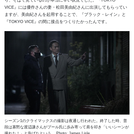
り、そばで見ているのが本当に辛い状況でした。『TOKYO
VICE』には優作さんの妻・松田美由紀さんに出演してもらってい
ますが、美由紀さんを起用することで、『ブラック・レイン』と
『TOKYO VICE』の間に接点をつくりたかったんです。
シーズン1のクライマックスの撮影は夜通し行われた。終了した時、普
段は寡黙な渡辺謙さんがプール氏に歩み寄って肩を叩き「いいシーンが
撮れた！」と告げたという。 Photo: James Lisle