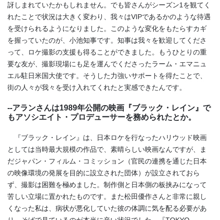
訝しまれていたかもしれません。でも皆さんがシーズン1を観てく
れたことで状況は大きく変わり、我々はVIPであるかのような待遇
を受けられるようになりました。このような変化をもたらすカギ
を握っていたのが、小池知事です。知事は我々を歓迎してくださ
って、ロケ撮影の支援も得ることができました。もうひとりの重
要な友が、撮影現場にも足を運んでくださったラーム・エマニュ
エル駐日米国大使です。そうした力強いサポートを得たことで、
街の人々が我々を受け入れてくれたと実感できたんです。
--アランさんは1989年公開の映画『ブラック・レイン』で
もアソシエイト・プロデューサーを務められたとか。
『ブラック・レイン』は、日本ロケを行なったハリウッド映画
としては当時最大規模の作品で、素晴らしい映画なんですが、ま
だジャパン・フィルム・コミッション（官民の連携を通じた日本
の映像環境の発展を目的に設立された団体）が設立されておら
ず、撮影は困難を極めました。制作側と日本側の板挟みになって
苦しい立場に置かれたものです。また松田優作さんと非常に親し
くなった私は、病状が悪化していた彼の体調に気を配る必要があ