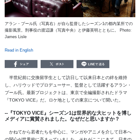
アラン・プール氏（写真右）が自ら監督したシーズン1の都内某所での
撮影風景。刑事役の渡辺謙（写真中央）と伊藤英明とともに。 Photo:
James Lisle
Read in English
半世紀前に交換留学生として訪日して以来日本との絆を維持
し、ハリウッドでプロデューサー、監督として活躍するアラン・
プール氏。最新プロジェクトは、東京で全編撮影されたドラマ
『
TOKYO VICE
』だ。ロケ地としての東京について聞いた。
--『
TOKYO VICE
』シーズン1は世界的な大ヒットを博し
メディアに賞賛されました。なぜだと思いますか？
かねてから若者たちを中心に、マンガやアニメを介して日本へ
の関心が世界的に高まっていました。それがここにきて、日本の