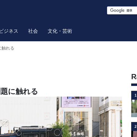
S
e
a
ビジネス
社会
文化・芸術
r
に触れる
c
h
R
問題に触れる
1
2