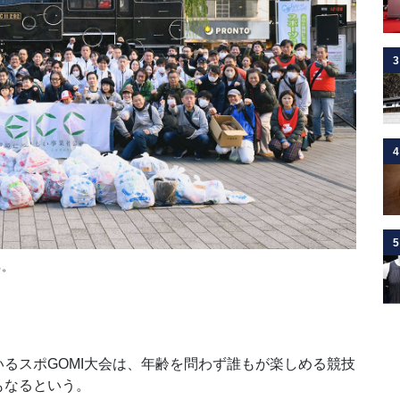
3
4
5
る。
るスポGOMI大会は、年齢を問わず誰もが楽しめる競技
もなるという。