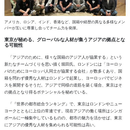
アメリカ、ロシア、インド、香港など、国籍や経歴の異なる多様なメン
バーが互いに尊重し合ってチーム力を発揮。
東京が秘める、グローバルな人材が集うアジアの拠点とな
る可能性
「アジアのために、様々な国籍のアジア人が協業する」という
新たなチームづくりを思い描く堀田氏。ロンドンには「ヨーロッ
パのためにヨーロッパ人同士が協業する会社」が数多くあり、国
籍を問わず優秀な人材はロンドンで起業し、ヨーロッパでビジネ
スを展開するそうだ。アジアで同様の道筋を築く場合、東京はそ
の拠点となり得るポテンシャルを秘めている。
「『世界の都市総合ランキング』で、東京はロンドンやニュー
ヨークとともに上位の常連です。現在アジアの働く場所はシンガ
ポールに一極集中しているものの、都市の魅力を活かせば、東京
にアジアの優秀な人材を集められる可能性は高い。