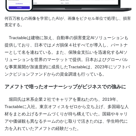
何百万枚もの画像を学習したAIが、画像をピクセル単位で処理し、損害
査定する。
Tractableは建物に加え、自動車の損害査定AIソリューションも
提供しており、日本ではメガ損保４社すべてが導入し、パートナ
ーとして名を連ねている。また、保険金支払いを迅速化するAIソ
リューションを世界のマーケットで提供。日本およびグローバル
な事業展開が加速度的に成長したTractableは、2023年にソフトバ
ンクビジョンファンドからの資金調達も行っている。
アメフトで培ったオーナーシップがビジネスでの強みに
堀田氏は米系企業２社でキャリアを重ねたのち、2019年、
Tractableに入社。東京オフィスをゼロから立ち上げ、多国籍な人
材をまとめ上げるチームづくりが待ち構えていた。国籍やキャリ
アや価値観も異なるチームのかじ取りで活きたのは、学生時代に
力を入れていたアメフトの経験だった。