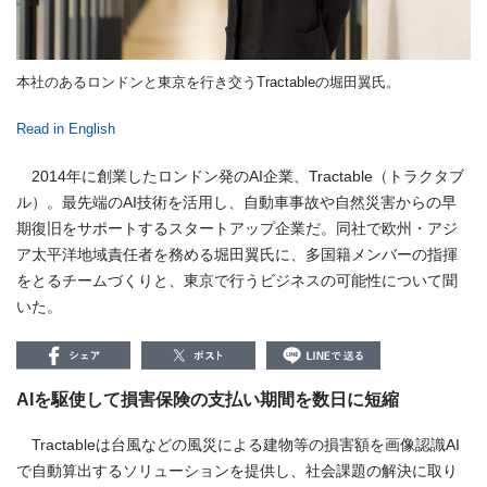
本社のあるロンドンと東京を行き交うTractableの堀田翼氏。
Read in English
2014年に創業したロンドン発のAI企業、Tractable（トラクタブ
ル）。最先端のAI技術を活用し、自動車事故や自然災害からの早
期復旧をサポートするスタートアップ企業だ。同社で欧州・アジ
ア太平洋地域責任者を務める堀田翼氏に、多国籍メンバーの指揮
をとるチームづくりと、東京で行うビジネスの可能性について聞
いた。
AIを駆使して損害保険の支払い期間を数日に短縮
Tractableは台風などの風災による建物等の損害額を画像認識AI
で自動算出するソリューションを提供し、社会課題の解決に取り