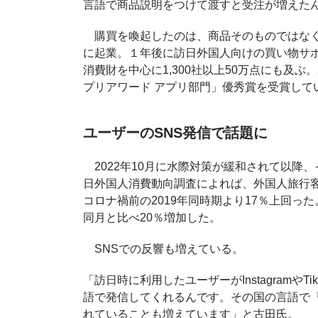
言語で商品説明をつけて渡すと受注が増えた
購買を喚起したのは、商品そのものではなく情
に起業。１年後に訪日外国人向けの買い物サポ
消費財を中心に1,300社以上50万点にも及ぶ。
プリアワード アプリ部門」優秀賞を受賞して
ユーザーのSNS発信で話題に
2022年10月に水際対策が緩和されて以降
日外国人消費動向調査によれば、外国人旅行客の国
コロナ禍前の2019年同時期より17％上回った。
同月と比べ20％増加した。
SNSでの反響も増えている。
「訪日時に利用したユーザーがInstagramや
語で発信してくれるんです。その国の言語で『
れていることも増えています」と古田氏。