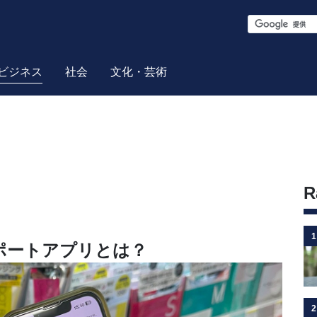
S
e
a
ビジネス
社会
文化・芸術
r
c
h
R
1
ポートアプリとは？
2