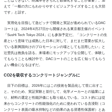
ことはできない。削減率をきちんと数値化することが重要」。加
えて「一般の方にもわかりやすくビジュアライズすることも大切
です」と話す。
実用化を目指して急ピッチで開発と実証が進められている
DAC
コートは、
2024
年
4
月
27
日から開催される東京都主催のイベント
「
SusHi Tech Tokyo 2024
」にも参加予定だ。「コンクリートの生
産という意味では成熟した日本に対して、まだまだ需要が拡大し
ている新興国向けのプロモーションの場としても活用したい」と
辻埜氏は抱負を語る。来場者にモックアップを公開して、体験し
てもらうことも検討中で、
DAC
コートのことを広く知ってもらう
よい機会になるはずだ。
CO2
を吸収するコンクリートジャングルに
目下の目標は、2026年にはこの技術を製品化して世に出すこ
と。そのため、実証実験と並行して、化学メーカーとの協業によ
り、材料の選定と性能評価にも取り組んでいる。コスト的には従
来からコンクリートの性能強化のために使われている含浸剤（コ
ンクリート表面の吸水抑制などの効果のある浸透性保護材）とあ