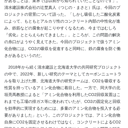
があることは、業界では以前から知られていたことなのです」。
清水建設株式会社の辻埜真人（つじの・まさと）氏は、今回のプ
ロジェクトの背景について語った。「しかし吸収した二酸化炭素
によって、もともとアルカリ性のコンクリート内部の中性化が進
み、鉄筋などの腐食が起こりやすくなるため、今まではむしろ
『劣化』ととらえられてきました」。ところが、この問題の解決
の糸口がようやく見えてきた。今回のプロジェクトで扱うアミン
化合物には、
CO2
の吸収を促進すると同時に、鉄の腐食を防ぐ働
きがあるというのだ。
2018
年から続く清水建設と北海道大学の共同研究プロジェクト
の中で、
2022
年、新しい研究のテーマとしてカーボンニュートラ
ルを取り上げた際、北海道大学の研究チームは、
CO2
を吸収する
性質を持っているアミン化合物に着目した。一方で、同大学の北
垣亮馬教授によると「アミン化合物を利用した
CO2
回収装置はこ
れまでも工場の排ガス等に使われていたが、
CO2
の固定化と回収
を効率的に実現するためには、多量のアミン化合物を投入する必
要がありました」という。このプロジェクトでは、アミン化合物
自身に
CO2
を固定させるわけではなく、コンクリートによる
CO2