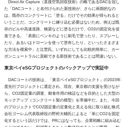
Direct Air Capture（直接空気回収技術）の略であるDACを冠し
た「DACコート」と名付けられた新技術が、さらに画期的なの
は、既存のコンクリートに「塗る」だけでその効果が得られると
いうことだ。コンクリートに練り込む必要はないため、例えば既
存のビルや高速道路、橋梁などに塗るだけで、CO2の固定化を促
進できる。「表面にペンキのように刷毛で塗ったり、スプレーし
たり、あるいはドローンを使って塗布したり、といったさまざま
な方法を模索中」と辻埜氏。いずれにしても比較的簡単に、カー
ボンニュートラルに貢献できる新技術であることは間違いない。
東京ベイ
eSG
プロジェクトのバックアップで実証中
DAC
コートの技術は、「東京ベイ
eSG
プロジェクト」の
2023
年
度先行プロジェクトに選定され、現在、東京都の支援を受けなが
ら、
CO2
固定量の調査、耐食作用の検証などを目的とした大型の
モックアップ（コンクリート製の模型）を準備中だ。また、今回
のプロジェクトで
CO2
固定量の定量化と見える化に取り組む株式
会社ゴーレム代表取締役の野村大輔氏によると「単に
CO2
を固定
化するという話だけでは、
PR
にはなっても、企業戦略に組み込む