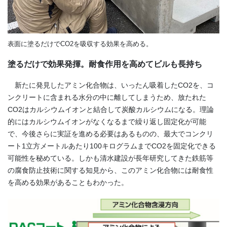
表面に塗るだけでCO2を吸収する効果を高める。
塗るだけで効果発揮。耐食作用を高めてビルも長持ち
新たに発見したアミン化合物は、いったん吸着した
CO2
を、コ
ンクリートに含まれる水分の中に離してしまうため、放たれた
CO2
はカルシウムイオンと結合して炭酸カルシウムになる。理論
的にはカルシウムイオンがなくなるまで繰り返し固定化が可能
で、今後さらに実証を進める必要はあるものの、最大でコンクリ
ート
1
立方メートルあたり
100
キログラムまで
CO2
を固定化できる
可能性を秘めている。しかも清水建設が長年研究してきた鉄筋等
の腐食防止技術に関する知見から、このアミン化合物には耐食性
を高める効果があることもわかった。