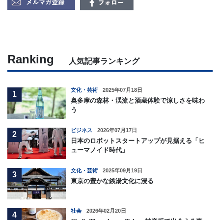
Ranking
人気記事ランキング
文化・芸術
2025年07月18日
1
奥多摩の森林・渓流と酒蔵体験で涼しさを味わ
う
ビジネス
2026年07月17日
2
日本のロボットスタートアップが見据える「ヒ
ューマノイド時代」
文化・芸術
2025年09月19日
3
東京の豊かな銭湯文化に浸る
社会
2026年02月20日
4