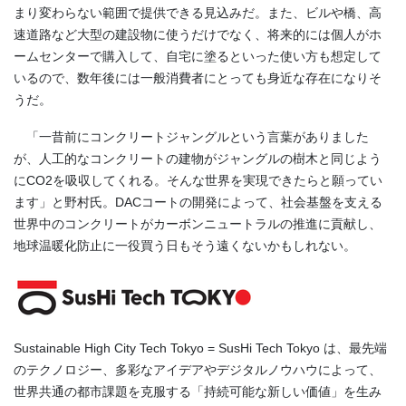
まり変わらない範囲で提供できる見込みだ。また、ビルや橋、高
速道路など大型の建設物に使うだけでなく、将来的には個人がホ
ームセンターで購入して、自宅に塗るといった使い方も想定して
いるので、数年後には一般消費者にとっても身近な存在になりそ
うだ。
「一昔前にコンクリートジャングルという言葉がありました
が、人工的なコンクリートの建物がジャングルの樹木と同じよう
にCO2を吸収してくれる。そんな世界を実現できたらと願ってい
ます」と野村氏。DACコートの開発によって、社会基盤を支える
世界中のコンクリートがカーボンニュートラルの推進に貢献し、
地球温暖化防止に一役買う日もそう遠くないかもしれない。
Sustainable High City Tech Tokyo = SusHi Tech Tokyo は、最先端
のテクノロジー、多彩なアイデアやデジタルノウハウによって、
世界共通の都市課題を克服する「持続可能な新しい価値」を生み