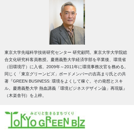
東京大学先端科学技術研究センター 研究顧問。東京大学大学院総
合文化研究科客員教授。慶應義塾大学経済学部を卒業後、環境省
（旧環境庁）に入省。2009年～2011年に環境事務次官を務める。
同じく「東京グリーンビズ」ボードメンバーの吉高まり氏との共
著『GREEN BUSINESS: 環境をよくして稼ぐ。その発想とスキ
ル。慶應義塾大学 熱血講義「環境ビジネスデザイン論」再現版』
（木楽舎刊）を上梓。