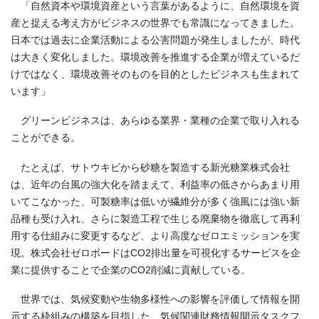
「自然資本や環境資産という言葉があるように、自然環境を資
産と捉える考え方がビジネスの世界でも常識になってきました。
日本では過去に企業活動による公害問題が発生しましたが、時代
は大きく変化しました。環境改善を推進する企業が増えているだ
けではなく、環境改善そのものを目的としたビジネスも生まれて
います」
グリーンビジネスは、あらゆる業界・業種の企業で取り入れる
ことができる。
たとえば、サトウキビから砂糖を製造する新光糖業株式会社
は、近年の台風の強大化を踏まえて、利益率の低さからあまり用
いてこなかった、可製糖率は低いが繊維分が多く強風には強い新
品種も受け入れ、さらに製造工程で生じる廃棄物を徹底して再利
用する仕組みに変更するなど、より高度なゼロエミッションを実
現。株式会社ゼロボードは
CO2
排出量を可視化するサービスを企
業に提供することで企業の
CO2
削減に貢献している。
世界では、気候変動や生物多様性への影響を評価して情報を開
示する枠組みの構築を目指した、気候関連財務情報開示タスクフ