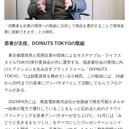
「消費者も企業の環境への取組に注目して商品を選択することで環境改
善に貢献できます」と小林氏。
若者が主役、
DO!
NUTS TOKYO
の取組
東京都環境局と民間企業や団体によるサステナブル・ライフス
タイル
TOKYO
実行委員会が共に運営する、脱炭素社会の実現に向
けたアクションを生み出すプラットフォーム「
DO!
NUTS
TOKYO」では副委員長を務めている小林氏。この取組には、
18
歳
から
20
代までの若者にアンバサダーとして活動してもらうプログ
ラムがある。
2023年8月には、東急電鉄株式会社が全路線で再生可能エネルギ
ー由来の電力で運行していることをもっと広めるためのクラウド
ファンディングを若者アンバサダーが立ち上げた。11月には「み
どりと生きるまちづくり」をテーマにしたプレゼンテーションイ