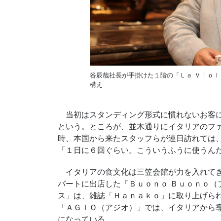
谷辰哉社長が手掛けた１階の「Ｌａ Ｖｉｏ
構え
当初はスタンディング形式に慣れないお客に
という。ところが、並木通りにイタリアのフ
時、本国から来たスタッフらが連日訪れては
「１日に６回ぐらい。こういうふうに使うん
イタリアの食文化は三笠会館が力を入れてき
パートに出店した「Ｂｕｏｎｏ Ｂｕｏｎｏ（
ス」は、雑誌「Ｈａｎａｋｏ」に取り上げら
「ＡＧＩＯ（アジオ）」では、イタリアから
になっている。