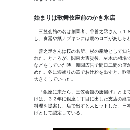
始まりは歌舞伎座前のかき氷店
三笠会館の名は創業者、谷善之丞さん（１８
し、食器や紙ナプキンには鹿のロゴがあしら
善之丞さんは桜の名所、杉の産地として知ら
れた。ところが、関東大震災後、材木の相場
などをしていた時、新聞広告で間口二間の店
めた。冬に漆塗りの器でお汁粉を出すと、歌
大きくしていった。
「銀座に来たら、三笠会館の唐揚げ」とまで
けは、３２年に銀座１丁目に出した支店の経
料理を提案し、店で出すと大ヒットした。日
げとして認定している。