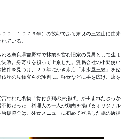
９９～１９７６年）の故郷である奈良の三笠山に由来
われている。
れる奈良県吉野村で林業を営む旧家の長男として生ま
で失敗。身寄りを頼って上京した。貿易会社の小間使い
舗物件を見つけ、２５年にかき氷店「氷水屋三笠」を始
舞伎座の見物客らの評判に。軽食などに手を広げ、店を
言われた名物「骨付き鶏の唐揚げ」が生まれたきっか
営不振だった。料理人の一人が鶏肉を揚げるオリジナル
本唐揚協会は、外食メニューに初めて登場した鶏の唐揚