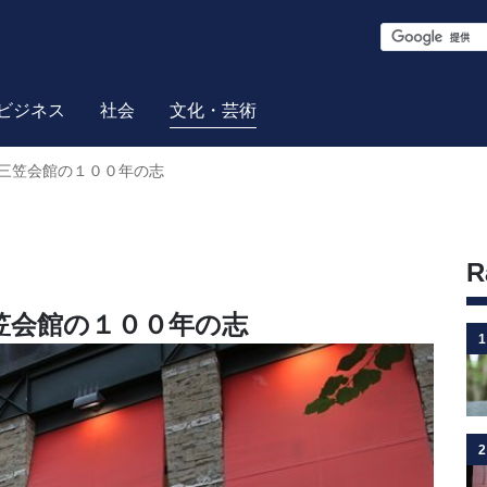
S
e
a
ビジネス
社会
文化・芸術
r
三笠会館の１００年の志
c
h
R
笠会館の１００年の志
1
2