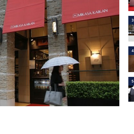
3
4
5