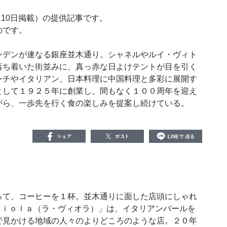
月10日掲載）の提供記事です。
のです。
デンが連なる銀座並木通り。シャネルやルイ・ヴィト
落ち着いた街並みに、真っ赤な日よけテントが目を引く
ンチやイタリアン、日本料理に中国料理と多彩に展開す
として１９２５年に創業し、間もなく１００周年を迎え
がら、一歩先を行く食の楽しみを提案し続けている。
て、コーヒーを１杯。並木通りに面した店頭にしゃれ
Ｖｉｏｌａ（ラ・ヴィオラ）」は、イタリアンバールを
で見かける地域の人々のよりどころのような店。２０年