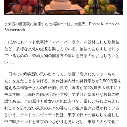
台東区の護国院に鎮座する七福神の一柱、大黒天。Photo: Kuremo via
Shutterstock
ほかにもインド叙事詩「マハーバーラタ」を題材にした歌舞伎
など、多様な文化の交差を楽しんでいる。物語のあらすじは知っ
ているものの、登場人物の描き方の違いを見るのがおもしろいと
いう。
日本での印象深い思い出として、映画『窓ぎわのトットちゃ
ん』を見たことを挙げる。原作は国内外の発行部数が2,500万部を
超える黒柳徹子さんの自伝的小説で、著者が第2次世界大戦中にト
モエ学園（目黒区自由が丘の小学校）で受けた型破りな教育の物
語である。この原作も彼女のお気に入りで、厳しい時代にも楽し
むことを忘れない東京の人々の暮らしが生き生きと描かれている
という。チャトゥルヴェディ氏は、東京で日々の暮らしを楽しむ
中で時折インドと東京のつながりを見いだし、東京の人や文化に