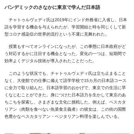
パンデミックのさなかに東京で学んだ日本語
チャトゥルヴェディ氏は2019年にインド外務省に入省し、日本
語を学習する機会を与えられたが、学習開始と時を同じくして新
型コロナ感染症の世界的流行という不運に見舞われた。
授業もすべてオンラインになったが、この事態に日本政府がど
う対応するかに注目する機会となった。変化の一つは、短期間で
効率よくデジタル技術が導入されたことだった。
このような状況でも、チャトゥルヴェディ氏は立ち止まること
なく、大使館での仕事に備えて語学学校で15カ月の日本語コース
に全力で取り組んだ。日本語学習のおかげで、東京での生活に早
くなじむことができた。身につけた日本語力を生かして東京のあ
ちこちを探索し、さまざまな文化に挑戦した。例えば、ペスカタ
リアン（肉類を食べない魚菜食主義者）の彼女は、この街の国際
色豊かなペスカタリアン・ベジタリアン料理を楽しんでいる。