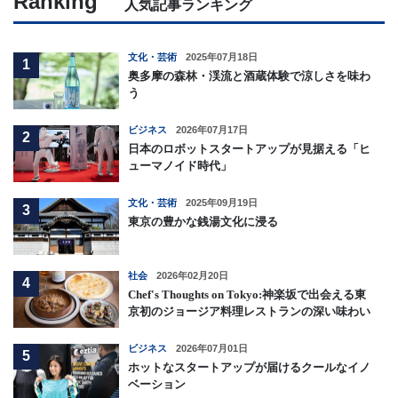
Ranking
人気記事ランキング
文化・芸術
2025年07月18日
1
奥多摩の森林・渓流と酒蔵体験で涼しさを味わ
う
ビジネス
2026年07月17日
2
日本のロボットスタートアップが見据える「ヒ
ューマノイド時代」
文化・芸術
2025年09月19日
3
東京の豊かな銭湯文化に浸る
社会
2026年02月20日
4
Chef's Thoughts on Tokyo:神楽坂で出会える東
京初のジョージア料理レストランの深い味わい
ビジネス
2026年07月01日
5
ホットなスタートアップが届けるクールなイノ
ベーション