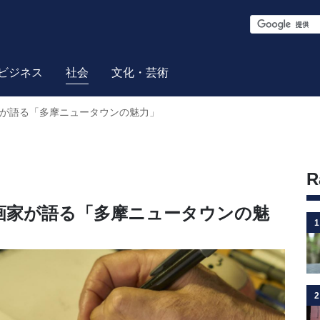
S
e
a
ビジネス
社会
文化・芸術
r
家が語る「多摩ニュータウンの魅力」
c
h
R
画家が語る「多摩ニュータウンの魅
1
2