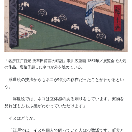
「名所江戸百景 浅草田甫酉の町詣」歌川広重画 1857年／展覧会で人気
の作品。窓格子越しにネコが外を眺めている。
浮世絵の技法からもネコが特別の存在だったことがわかるとい
う。
「浮世絵では、ネコは立体感のある刷りをしています。実物を
見ればもふもふ感がわかっていただけます」
イヌはどうか。
「江戸では、イヌを個人で飼っていた人は少数派です。町犬と