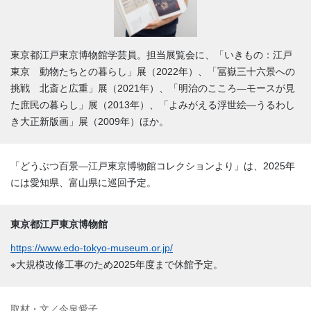
東京都江戸東京博物館学芸員。担当展覧会に、「いきもの：江戸
東京 動物たちとの暮らし」展（2022年）、「冨嶽三十六景への
挑戦 北斎と広重」展（2021年）、「明治のこころ―モースが見
た庶民の暮らし」展（2013年）、「よみがえる浮世絵―うるわし
き大正新版画」展（2009年）ほか。
「どうぶつ百景―江戸東京博物館コレクションより」は、2025年
には愛知県、富山県に巡回予定。
東京都江戸東京博物館
https://www.edo-tokyo-museum.or.jp/
※大規模改修工事のため2025年度まで休館予定。
取材・文／今泉愛子