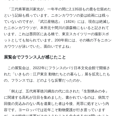
「三代将軍徳川家光が、一年半の間に2,135頭もの鹿を仕留めた
という記録も残っています。ニホンカワウソの姿は絵画には残っ
ていないのですが、『武江産物志』（1824）には、現在は絶滅し
たニホンカワウソが、本所北十間川の源森橋にもいると記されて
います。これは墨田区にある橋で、東京スカイツリーの撮影スポ
ットとしても知られています。200年前には、その橋の下をニホン
カワウソが泳いでいた。面白いですよね」
展覧会でフランス人が感じたこと
この展覧会は、2022年にフランスのパリ日本文化会館で開催さ
れた「いきもの：江戸東京 動物たちとの暮らし」展を拡充したも
の。フランスでは、どのような反響だったのか。
「例えば、五代将軍徳川綱吉の代に出された『生類憐みの令』
に関連する高札が注目を集めました。書かれているのは、病気で
回復の見込みのない馬を遺棄した者は今後、死罪に処すという内
容です。ヨーロッパでは近年こそ動物愛護が行き渡っています
が、その時代に将軍がそのようなことを命令するのは聞いたこと