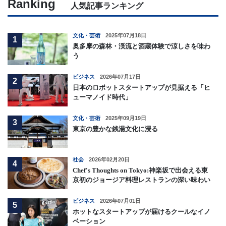
Ranking
人気記事ランキング
文化・芸術
2025年07月18日
1
奥多摩の森林・渓流と酒蔵体験で涼しさを味わ
う
ビジネス
2026年07月17日
2
日本のロボットスタートアップが見据える「ヒ
ューマノイド時代」
文化・芸術
2025年09月19日
3
東京の豊かな銭湯文化に浸る
社会
2026年02月20日
4
Chef's Thoughts on Tokyo:神楽坂で出会える東
京初のジョージア料理レストランの深い味わい
ビジネス
2026年07月01日
5
ホットなスタートアップが届けるクールなイノ
ベーション