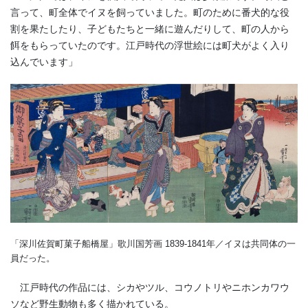
言って、町全体でイヌを飼っていました。町のために番犬的な役
割を果たしたり、子どもたちと一緒に遊んだりして、町の人から
餌をもらっていたのです。江戸時代の浮世絵には町犬がよく入り
込んでいます」
「深川佐賀町菓子船橋屋」歌川国芳画 1839-1841年／イヌは共同体の一
員だった。
江戸時代の作品には、シカやツル、コウノトリやニホンカワウ
ソなど野生動物も多く描かれている。