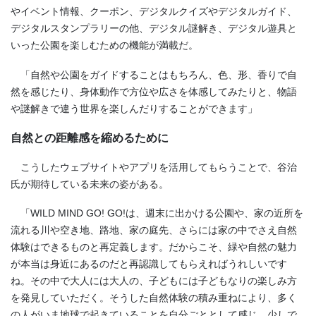
やイベント情報、クーポン、デジタルクイズやデジタルガイド、
デジタルスタンプラリーの他、デジタル謎解き、デジタル遊具と
いった公園を楽しむための機能が満載だ。
「自然や公園をガイドすることはもちろん、色、形、香りで自
然を感じたり、身体動作で方位や広さを体感してみたりと、物語
や謎解きで違う世界を楽しんだりすることができます」
自然との距離感を縮めるために
こうしたウェブサイトやアプリを活用してもらうことで、谷治
氏が期待している未来の姿がある。
「WILD MIND GO! GO!は、週末に出かける公園や、家の近所を
流れる川や空き地、路地、家の庭先、さらには家の中でさえ自然
体験はできるものと再定義します。だからこそ、緑や自然の魅力
が本当は身近にあるのだと再認識してもらえればうれしいです
ね。その中で大人には大人の、子どもには子どもなりの楽しみ方
を発見していただく。そうした自然体験の積み重ねにより、多く
の人がいま地球で起きていることを自分ごととして感じ、少しで