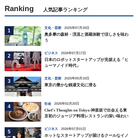
Ranking
人気記事ランキング
文化・芸術
2025年07月18日
1
奥多摩の森林・渓流と酒蔵体験で涼しさを味わ
う
ビジネス
2026年07月17日
2
日本のロボットスタートアップが見据える「ヒ
ューマノイド時代」
文化・芸術
2025年09月19日
3
東京の豊かな銭湯文化に浸る
社会
2026年02月20日
4
Chef's Thoughts on Tokyo:神楽坂で出会える東
京初のジョージア料理レストランの深い味わい
ビジネス
2026年07月01日
5
ホットなスタートアップが届けるクールなイノ