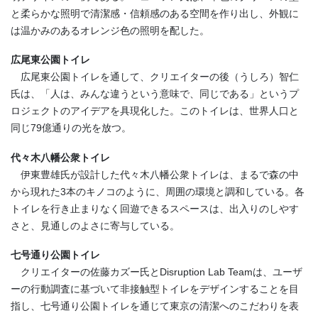
と柔らかな照明で清潔感・信頼感のある空間を作り出し、外観に
は温かみのあるオレンジ色の照明を配した。
広尾東公園トイレ
広尾東公園トイレを通して、クリエイターの後（うしろ）智仁
氏は、「人は、みんな違うという意味で、同じである」というプ
ロジェクトのアイデアを具現化した。このトイレは、世界人口と
同じ79億通りの光を放つ。
代々木八幡公衆トイレ
伊東豊雄氏が設計した代々木八幡公衆トイレは、まるで森の中
から現れた3本のキノコのように、周囲の環境と調和している。各
トイレを行き止まりなく回遊できるスペースは、出入りのしやす
さと、見通しのよさに寄与している。
七号通り公園トイレ
クリエイターの佐藤カズー氏とDisruption Lab Teamは、ユーザ
ーの行動調査に基づいて非接触型トイレをデザインすることを目
指し、七号通り公園トイレを通じて東京の清潔へのこだわりを表