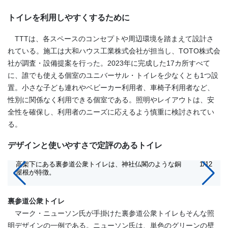
トイレを利用しやすくするために
TTTは、各スペースのコンセプトや周辺環境を踏まえて設計さ
れている。施工は大和ハウス工業株式会社が担当し、TOTO株式会
社が調査・設備提案を行った。2023年に完成した17カ所すべて
に、誰でも使える個室のユニバーサル・トイレを少なくとも1つ設
置。小さな子ども連れやベビーカー利用者、車椅子利用者など、
性別に関係なく利用できる個室である。照明やレイアウトは、安
全性を確保し、利用者のニーズに応えるよう慎重に検討されてい
る。
デザインと使いやすさで定評のあるトイレ
高架下にある裏参道公衆トイレは、神社仏閣のような銅
1/12
屋根が特徴。
裏参道公衆トイレ
マーク・ニューソン氏が手掛けた裏参道公衆トイレもそんな照
明デザインの一例である。ニューソン氏は、単色のグリーンの壁