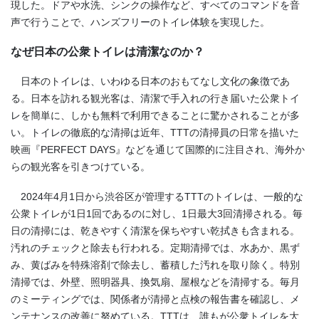
現した。ドアや水洗、シンクの操作など、すべてのコマンドを音
声で行うことで、ハンズフリーのトイレ体験を実現した。
なぜ日本の公衆トイレは清潔なのか？
日本のトイレは、いわゆる日本のおもてなし文化の象徴であ
る。日本を訪れる観光客は、清潔で手入れの行き届いた公衆トイ
レを簡単に、しかも無料で利用できることに驚かされることが多
い。トイレの徹底的な清掃は近年、TTTの清掃員の日常を描いた
映画『PERFECT DAYS』などを通じて国際的に注目され、海外か
らの観光客を引きつけている。
2024年4月1日から渋谷区が管理するTTTのトイレは、一般的な
公衆トイレが1日1回であるのに対し、1日最大3回清掃される。毎
日の清掃には、乾きやすく清潔を保ちやすい乾拭きも含まれる。
汚れのチェックと除去も行われる。定期清掃では、水あか、黒ず
み、黄ばみを特殊溶剤で除去し、蓄積した汚れを取り除く。特別
清掃では、外壁、照明器具、換気扇、屋根などを清掃する。毎月
のミーティングでは、関係者が清掃と点検の報告書を確認し、メ
ンテナンスの改善に努めている。TTTは、誰もが公衆トイレを大