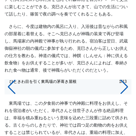
に楽しむことができる。克巳さんが出てきて、山での生活につい
て話したり、篠笛で夜の調べを奏でてくれることもある。
さらに、今度は建物内の風呂に入り、入浴後は昔ながらの和風
の部屋着に着替える。そこへ克巳さんが神職の装束で再び登場
し、馬場家の内神殿で神事が執り行われる。宿泊客は翌日、武蔵
御嶽神社の朝の儀式に参加するため、克巳さんから正しいお供え
の仕方を教わる。神道の儀式では、神饌（しんせん：神に供える
飲食物）をお供えすることが多いが、克巳さんによれば、奉納さ
れた食べ物は通常、後で神職らがいただくのだという。
ひときわ目を引く東馬場の茅葺き屋根
1/13
東馬場では、この夕食前の神事で内神殿に料理をお供えし、そ
れを宿泊者がいただく。幸代さんと佳世子さんが作る絶品料理
は、幸福を積み重ねるという意味を込めた三段重に詰めて供され
る。古くからのしきたりで、神社では四つ足の動物の肉をお供え
することは禁じられているが、幸代さんは、重箱の料理に加え、