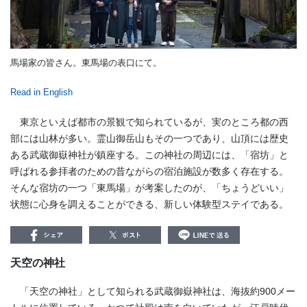
馬場家の皆さん。東馬場の表口にて。
Read in English
東京といえば都市の景観で知られているが、実のところ都の西
部には山林が多い。霊山御岳山もその一つであり、山頂には歴史
ある武蔵御嶽神社が鎮座する。この神社の周辺には、「宿坊」と
呼ばれる参拝者のための昔ながらの宿泊施設が数多く存在する。
そんな宿坊の一つ「東馬場」が考案したのが、「ちょうどいい」
状態に心身を調えることができる、新しい体験型ステイである。
天空の神社
「天空の神社」として知られる武蔵御嶽神社は、海抜約900メー