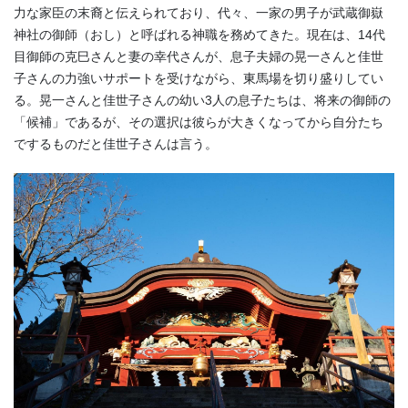
力な家臣の末裔と伝えられており、代々、一家の男子が武蔵御嶽
神社の御師（おし）と呼ばれる神職を務めてきた。現在は、14代
目御師の克巳さんと妻の幸代さんが、息子夫婦の晃一さんと佳世
子さんの力強いサポートを受けながら、東馬場を切り盛りしてい
る。晃一さんと佳世子さんの幼い3人の息子たちは、将来の御師の
「候補」であるが、その選択は彼らが大きくなってから自分たち
でするものだと佳世子さんは言う。