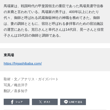
馬場家は、戦国時代の甲斐国領主の重臣であった馬場美濃守信春
の末裔と言われている。馬場家の男子は、400年以上にわたり
代々、御師と呼ばれる武蔵御嶽神社の神職を務めてきた。御師
は、妻の調師とともに、宿坊と呼ばれる参拝客のための宿泊施設
の運営にあたる。克巳さんと幸代さんは14代目、晃一さんと佳世
子さんは15代目の御師と調師である。
東馬場
https://higashibaba.com/
取材・文／アナリス・ガイズバート
写真／穐吉洋子
翻訳／喜多知子