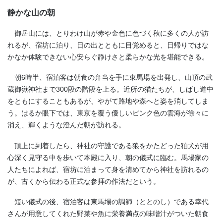
静かな山の朝
御岳山には、とりわけ山が赤や金色に色づく秋に多くの人が訪
れるが、宿坊に泊り、日の出とともに目覚めると、日帰りではな
かなか体験できない心安らぐ静けさと柔らかな光を堪能できる。
朝6時半、宿泊客は朝食の弁当を手に東馬場を出発し、山頂の武
蔵御嶽神社まで300段の階段を上る。近所の猫たちが、しばし道中
をともにすることもあるが、やがて路地や森へと姿を消してしま
う。はるか眼下では、東京を覆う優しいピンク色の雲海が徐々に
消え、輝くような澄んだ朝が訪れる。
頂上に到着したら、神社の守護である狼をかたどった狛犬が用
心深く見守る中を歩いて本殿に入り、朝の儀式に臨む。馬場家の
人たちによれば、宿坊に泊まって身を清めてから神社を訪れるの
が、古くから伝わる正式な参拝の作法だという。
短い儀式の後、宿泊客は東馬場の調師（ととのし）である幸代
さんが用意してくれた野菜や魚に栄養満点の味噌汁がついた朝食