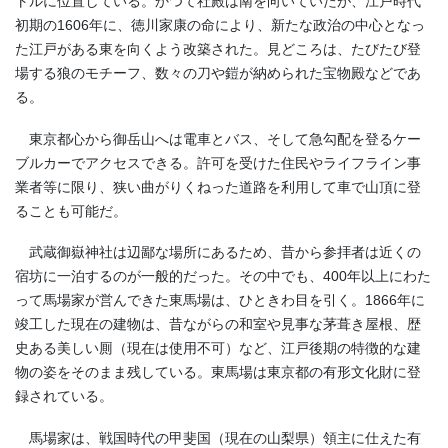
トルに位置している。かつて社殿は南を向いていたが、江戸時代
初期の1606年に、徳川家康の命により、新たな政治の中心となっ
た江戸がある東を向くよう改築された。見どころは、たびたび登
場する狼のモチーフ、数々の刀や鎧が納められた宝物殿などであ
る。
東京都心から御岳山へは電車とバス、そして急勾配を登るケー
ブルカーでアクセスできる。許可を受けた住民やライフライン事
業者等に限り、狭い曲がりくねった道路を利用して車で山頂に登
ることも可能だ。
武蔵御嶽神社は辺鄙な場所にあるため、昔から参拝者は近くの
宿坊に一泊するのが一般的だった。その中でも、400年以上にわた
って馬場家が営んできた東馬場は、ひときわ目を引く。1866年に
竣工した現在の建物は、昔ながらの和室や見事な茅葺き屋根、歴
史ある美しい厠（現在は使用不可）など、江戸後期の特徴的な建
物の姿をそのまま残している。東馬場は東京都の有形文化財に登
録されている。
馬場家は、戦国時代の甲斐国（現在の山梨県）領主に仕えた有