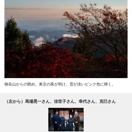
御岳山からの眺め。東京の夜が明け、雲が淡いピンク色に輝く。
（左から）馬場晃一さん、佳世子さん、幸代さん、克巳さん