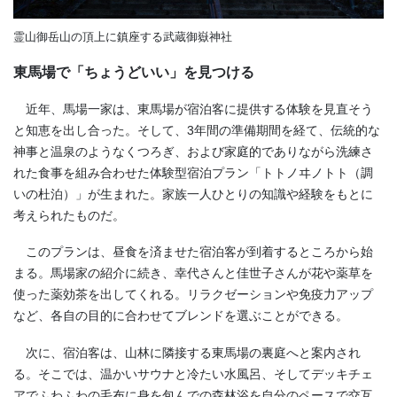
霊山御岳山の頂上に鎮座する武蔵御嶽神社
東馬場で「ちょうどいい」を見つける
近年、馬場一家は、東馬場が宿泊客に提供する体験を見直そう
と知恵を出し合った。そして、3年間の準備期間を経て、伝統的な
神事と温泉のようなくつろぎ、および家庭的でありながら洗練さ
れた食事を組み合わせた体験型宿泊プラン「トトノヰノトト（調
いの杜泊）」が生まれた。家族一人ひとりの知識や経験をもとに
考えられたものだ。
このプランは、昼食を済ませた宿泊客が到着するところから始
まる。馬場家の紹介に続き、幸代さんと佳世子さんが花や薬草を
使った薬効茶を出してくれる。リラクゼーションや免疫力アップ
など、各自の目的に合わせてブレンドを選ぶことができる。
次に、宿泊客は、山林に隣接する東馬場の裏庭へと案内され
る。そこでは、温かいサウナと冷たい水風呂、そしてデッキチェ
アでふわふわの毛布に身を包んでの森林浴を自分のペースで交互