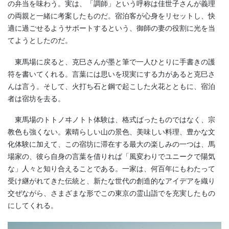
の弁当を味わう。実は、「調師」という呼称は佳世子さんが義理
の両親と一緒に考案したものだ。宿泊客が心身をリセットし、快
適に過ごせるようサポートするという、御師の妻の役割に光を当
てようとしたのだ。
東馬場に戻ると、克巳さんが墨と筆で一人ひとりに手書きの護
符を書いてくれる。言葉には思いを現実にする力があると克巳さ
んは言う。そして、火打ち石と鋼で起こした火花とともに、宿泊
者は宿坊を去る。
東馬場のトトノヰノトト体験は、格式ばったものではなく、宗
教色も強くない。素晴らしい山の景色、美味しい料理、豊かな文
化体験に加えて、この宿坊に滞在する最大の楽しみの一つは、馬
場家の、彼ら自身の言葉を借りれば「風変わりでユニークで陽気
な」人々と知り合えることである。一家は、何百年にもわたって
受け継がれてきた伝統と、新たな世代の創造的なアイデアを織り
交ぜながら、さまざまな形でこの東京の霊山詣でを充実したもの
にしてくれる。