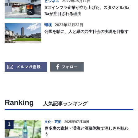
ビジネス
2022年05月11日
ICTインフラ企業が立ち上げた、スタジオBaBa
Baが注目される理由
環境
2023年12月22日
公園を軸に、人と緑の共生社会の実現を目指す
Ranking
人気記事ランキング
文化・芸術
2025年07月18日
1
奥多摩の森林・渓流と酒蔵体験で涼しさを味わ
う