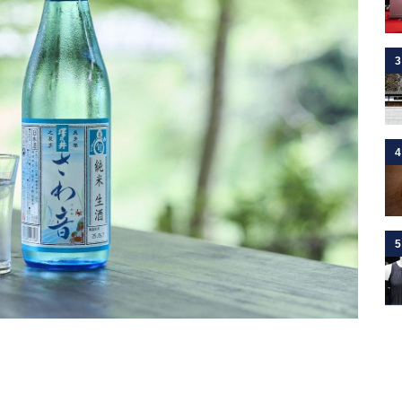
3
4
5