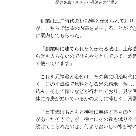
歴史を感じさせる小澤酒造の門構え
創業は江戸時代の1702年と伝えられており
が、こちらでは蔵の内部を見学することがで
に案内してもらった。
「創業時に建てられたと伝わる蔵は、土蔵造
ら光も入らないのでひんやりとしていて、酒
て使っています」
これを元禄蔵と名付け、その奥に明治時代に
く。この平成蔵で原料となる米の精米、蒸し
込み、そして搾りなどが行われており、見学
体に冷房が効いているかのように涼しく、真
「日本酒はもともと神社に奉納するものとして
があったそうですが、徐々にその数も減り今で
続けてこられたのは、何よりおいしい水が枯