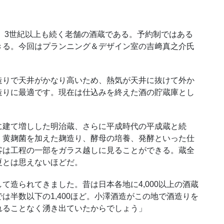
、3世紀以上も続く老舗の酒蔵である。予約制ではある
きる。今回はプランニング＆デザイン室の吉﨑真之介氏
りで天井がかなり高いため、熱気が天井に抜けて外か
造りに最適です。現在は仕込みを終えた酒の貯蔵庫とし
建て増しした明治蔵、さらに平成時代の平成蔵と続
、黄麹菌を加えた麹造り、酵母の培養、発酵といった仕
客は工程の一部をガラス越しに見ることができる。蔵全
夏とは思えないほどだ。
造られてきました。昔は日本各地に4,000以上の酒蔵
は半数以下の1,400ほど。小澤酒造がこの地で酒造りを
れることなく湧き出ていたからでしょう」