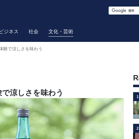
S
e
a
ビジネス
社会
文化・芸術
r
体験で涼しさを味わう
c
h
R
験で涼しさを味わう
1
2