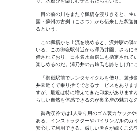
り、水遊びを楽しむ子どもたちもいる。
目の前の川をまたぐ楓橋を渡りきると、生い
国・蘇州の古刹（こさつ）から伝来した釈迦
るという。
この楓橋から上流を眺めると、沢井駅の隣の
いる。この御嶽駅付近から澤乃井園、さらに
備されており、日本名水百選にも指定されて
楽しめるのだ。澤乃井の吉﨑氏も誇らしげに
「御嶽駅前でレンタサイクルを借り、遊歩道
井園近くで乗り捨てできるサービスもありま
すが、最近は特に増えてきた印象があります
らしい自然を体感できるのが奥多摩の魅力な
御岳渓谷では1人乗り用のゴム製カヤックや
ある。インストラクターやバイリンガルのガ
安心して利用できる。厳しい暑さが続くこの