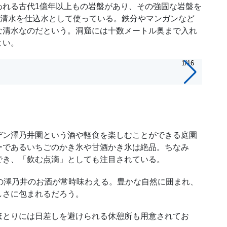
れる古代1億年以上もの岩盤があり、その強固な岩盤を
石清水を仕込水として使っている。鉄分やマンガンなど
な清水なのだという。洞窟には十数メートル奥まで入れ
よい。
1/16
沢井
ン澤乃井園という酒や軽食を楽しむことができる庭園
ーであるいちごのかき氷や甘酒かき氷は絶品。ちなみ
でき、「飲む点滴」としても注目されている。
の澤乃井のお酒が常時味わえる。豊かな自然に囲まれ、
しさに包まれるだろう。
とりには日差しを避けられる休憩所も用意されてお