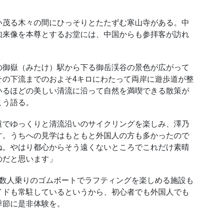
茂る木々の間にひっそりとたたずむ寒山寺がある。中
如来像を本尊とするお堂には、中国からも参拝客が訪れ
御嶽（みたけ）駅から下る御岳渓谷の景色が広がって
その下流までのおよそ4キロにわたって両岸に遊歩道が整
いるほどの美しい清流に沿って自然を満喫できる散策が
こう語る。
でゆっくりと清流沿いのサイクリングを楽しみ、澤乃
す。うちへの見学はもともと外国人の方も多かったので
ね。やはり都心からそう遠くないところでこれだけ素晴
のだと思います」
数人乗りのゴムボートでラフティングを楽しめる施設も
イドも常駐しているというから、初心者でも外国人でも
季節に是非体験を。