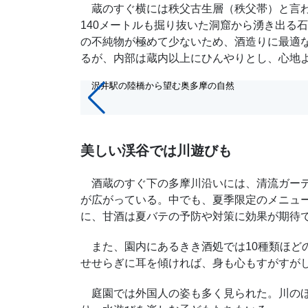
蔵のすぐ横には秩父古生層（秩父帯）と言わ
140メートルも掘り抜いた洞窟から湧き出る
の不純物が極めて少ないため、酒造りに最適
るが、内部は蔵内以上にひんやりとし、心地
16/16
沢井駅の陸橋から望む奥多摩の自然
美しい渓谷では川遊びも
酒蔵のすぐ下の多摩川沿いには、清流ガーデ
が広がっている。中でも、夏季限定のメニュ
に、甘酒は夏バテの予防や対策に効果が期待
また、園内にあるきき酒処では10種類ほど
せせらぎに耳を傾ければ、身も心もすがすが
庭園では外国人の姿も多く見られた。川のほ