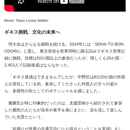
Movie: Tokyo Lonely Walker
ギネス挑戦、文化の未来へ
同大会はさらなる挑戦を続ける。2024年には「SEKAI TO BON-
ODORU」と題し、東京音頭を世界同時に踊る試みでギネス世界記
録に挑戦。目標は50か国以上の参加だったが、惜しくも26か国・
2,453人で記録達成はならなかった。
「ギネス達成はできませんでしたが、中野区は約120か国の外国
人が居住している街。参加してくださった外国人の方々の姿か
ら、多様性の街としてのポテンシャルを感じました」
鳳蝶氏が特に印象的だったのは、支援団体から紹介されて参加
した難民の人たちが浴衣や甚平を身にまとい、涙を流して楽しん
でいた光景だという。
「盆踊りが世界の共通言語になり得るということを実感しまし