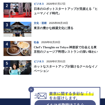
ビジネス
2026年07月17日
2
日本のロボットスタートアップが見据える「ヒ
ューマノイド時代」
文化・芸術
2025年09月19日
3
東京の豊かな銭湯文化に浸る
社会
2026年02月20日
4
Chef's Thoughts on Tokyo:神楽坂で出会える東
京初のジョージア料理レストランの深い味わい
ビジネス
2026年07月01日
5
ホットなスタートアップが届けるクールなイノ
ベーション
F