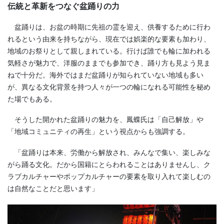
伝統と革新をつなぐ盆踊りの力
盆踊りは、お盆の時期に先祖の霊を迎え、供養するために行わ
れるという由来を持ちながら、現在では娯楽的な要素も加わり、
地域のお祭りとして親しまれている。行けば誰でも輪に加われる
気軽さが魅力で、洋服のままでも参加でき、踊り方も見よう見ま
ねで十分だ。海外ではまだ盆踊りが知られていない地域も多い
が、異なる文化背景を持つ人々が一つの輪になれる可能性を秘め
た場でもある。
そうした開かれた盆踊りの魅力を、鳳蝶氏は「自己解放」や
「地域コミュニティの再生」という視点からも強調する。
「盆踊りは本来、労働から解放され、みんなで集い、楽しみな
がら踊る文化。だから国籍にとらわれることはありませんし、ク
ラブカルチャーやポップカルチャーの要素を取り入れて楽しむの
は自然なことだと思います」