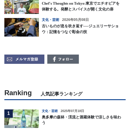
Chef's Thoughts on Tokyo:東京でエチオピアを
体験する。発酵とスパイスが開く文化の扉
文化・芸術
2026年05月08日
古いものが息を吹き返す──ジュエリーサショ
ウ：記憶をつなぐ彫金の技
Ranking
人気記事ランキング
文化・芸術
2025年07月18日
1
奥多摩の森林・渓流と酒蔵体験で涼しさを味わ
う