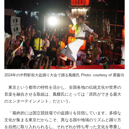
2024年の中野駅前大盆踊り大会で踊る鳳蝶氏 Photo: courtesy of 齋藤功
東京という都市の特性を活かし、全国各地の伝統文化や世界の
音楽を融合させる取組は、鳳蝶氏にとっては「庶民ができる最大
のエンターテインメント」だという。
「最終的には国立競技場での盆踊りを目指しています。多様な
文化が集まる東京だからこそ、異なる国や地域のリズムと踊り方
を自然に取り入れられるし、それぞれが持ち寄った文化を尊重し