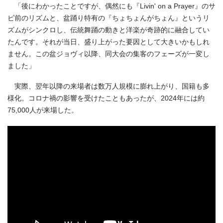
「後にわかったことですが、偶然にも『Livin' on a Prayer』のサ
ビ前のリズムと、盆踊り特有の『ちょちょんがちょん』というリ
ズムがシンクロし、伝統舞踊の動きと洋楽が奇跡的に融合してい
たんです。それが当日、盛り上がった要因として大きいかもしれ
ません。この盆ジョヴィ以降、同大会の集客のフェーズが一変し
ました」
実際、翌年以降の来場者は数万人規模に膨れ上がり、国籍も多
様化。コロナ禍の影響を受けたこともあったが、2024年には約
75,000人が来場した。