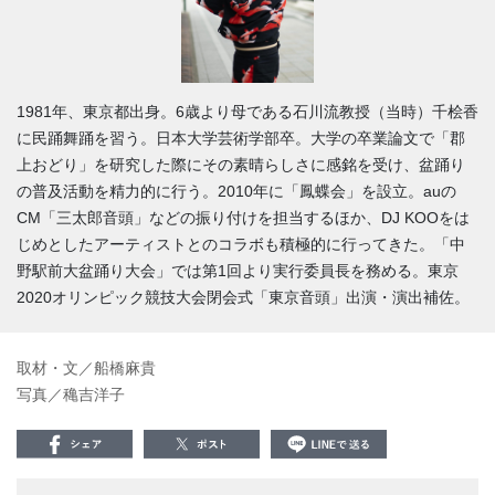
1981年、東京都出身。6歳より母である石川流教授（当時）千桧香
に民踊舞踊を習う。日本大学芸術学部卒。大学の卒業論文で「郡
上おどり」を研究した際にその素晴らしさに感銘を受け、盆踊り
の普及活動を精力的に行う。2010年に「鳳蝶会」を設立。auの
CM「三太郎音頭」などの振り付けを担当するほか、DJ KOOをは
じめとしたアーティストとのコラボも積極的に行ってきた。「中
野駅前大盆踊り大会」では第1回より実行委員長を務める。東京
2020オリンピック競技大会閉会式「東京音頭」出演・演出補佐。
取材・文／船橋麻貴
写真／穐吉洋子