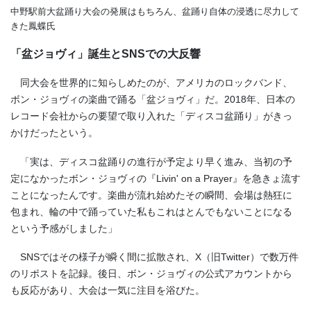
中野駅前大盆踊り大会の発展はもちろん、盆踊り自体の浸透に尽力して
きた鳳蝶氏
「盆ジョヴィ」誕生とSNSでの大反響
同大会を世界的に知らしめたのが、アメリカのロックバンド、
ボン・ジョヴィの楽曲で踊る「盆ジョヴィ」だ。2018年、日本の
レコード会社からの要望で取り入れた「ディスコ盆踊り」がきっ
かけだったという。
「実は、ディスコ盆踊りの進行が予定より早く進み、当初の予
定になかったボン・ジョヴィの『Livin' on a Prayer』を急きょ流す
ことになったんです。楽曲が流れ始めたその瞬間、会場は熱狂に
包まれ、輪の中で踊っていた私もこれはとんでもないことになる
という予感がしました」
SNSではその様子が瞬く間に拡散され、X（旧Twitter）で数万件
のリポストを記録。後日、ボン・ジョヴィの公式アカウントから
も反応があり、大会は一気に注目を浴びた。