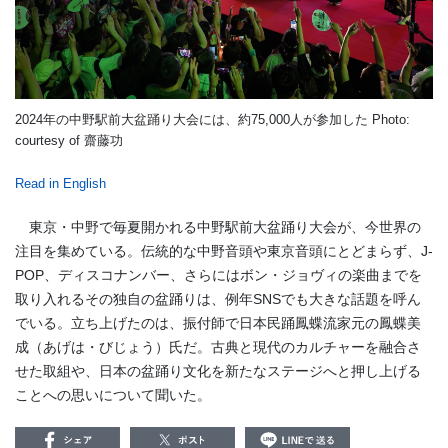
2024年の中野駅前大盆踊り大会には、約75,000人が参加した Photo:
courtesy of 齋藤功
Read in English
東京・中野で毎夏開かれる中野駅前大盆踊り大会が、今世界の
注目を集めている。伝統的な中野音頭や東京音頭にとどまらず、J-
POP、ディスコナンバー、さらにはボン・ジョヴィの楽曲までを
取り入れるその独自の盆踊りは、例年SNSでも大きな話題を呼ん
でいる。立ち上げたのは、振付師で日本民踊鳳蝶流家元の鳳蝶美
成（あげは・びじょう）氏だ。古典と現代のカルチャーを融合さ
せた取組や、日本の盆踊り文化を新たなステージへと押し上げる
ことへの思いについて聞いた。