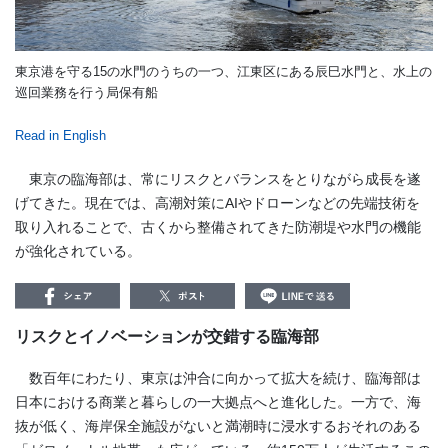
東京港を守る15の水門のうちの一つ、江東区にある辰巳水門と、水上の
巡回業務を行う局保有船
Read in English
東京の臨海部は、常にリスクとバランスをとりながら成長を遂
げてきた。現在では、高潮対策にAIやドローンなどの先端技術を
取り入れることで、古くから整備されてきた防潮堤や水門の機能
が強化されている。
リスクとイノベーションが交錯する臨海部
数百年にわたり、東京は沖合に向かって拡大を続け、臨海部は
日本における商業と暮らしの一大拠点へと進化した。一方で、海
抜が低く、海岸保全施設がないと満潮時に浸水するおそれのある