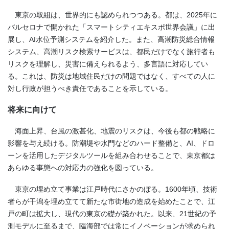
東京の取組は、世界的にも認められつつある。都は、2025年に
バルセロナで開かれた「スマートシティエキスポ世界会議」に出
展し、AI水位予測システムを紹介した。また、高潮防災総合情報
システム、高潮リスク検索サービスは、都民だけでなく旅行者も
リスクを理解し、災害に備えられるよう、多言語に対応してい
る。これは、防災は地域住民だけの問題ではなく、すべての人に
対し行政が担うべき責任であることを示している。
将来に向けて
海面上昇、台風の激甚化、地震のリスクは、今後も都の戦略に
影響を与え続ける。防潮堤や水門などのハード整備と、AI、ドロ
ーンを活用したデジタルツールを組み合わせることで、東京都は
あらゆる事態への対応力の強化を図っている。
東京の埋め立て事業は江戸時代にさかのぼる。1600年頃、技術
者らが干潟を埋め立てて新たな市街地の造成を始めたことで、江
戸の町は拡大し、現代の東京の礎が築かれた。以来、21世紀の予
測モデルに至るまで、臨海部では常にイノベーションが求められ