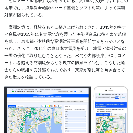
「ゼロメートル地帯」も広がっている。約150万人が生活するこの
地帯では、海岸保全施設のハード整備とソフト対策によって高潮
対策が図られている。
高潮対策は、経験をもとに築き上げられてきた。1949年のキテ
ィ台風や1959年に名古屋地方を襲った伊勢湾台風は後々まで爪痕
を残し、東京都が本格的な高潮対策事業を開始するきっかけとな
った。さらに、2011年の東日本大震災を受け、地震・津波対策の
一層の強化に取り組むこととなった。水門や内部護岸、60キロメ
ートルを超える防潮堤からなる現在の防潮ラインは、こうした過
去からの取組を受け継ぐものであり、東京が常に海と向き合って
きた歴史を物語っている。