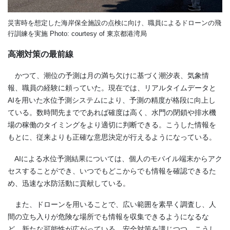
災害時を想定した海岸保全施設の点検に向け、職員によるドローンの飛
行訓練を実施 Photo: courtesy of 東京都港湾局
高潮対策の最前線
かつて、潮位の予測は月の満ち欠けに基づく潮汐表、気象情
報、職員の経験に頼っていた。現在では、リアルタイムデータと
AIを用いた水位予測システムにより、予測の精度が格段に向上し
ている。数時間先までであれば確度は高く、水門の閉鎖や排水機
場の稼働のタイミングをより適切に判断できる。こうした情報を
もとに、従来よりも正確な意思決定が行えるようになっている。
AIによる水位予測結果については、個人のモバイル端末からアク
セスすることができ、いつでもどこからでも情報を確認できるた
め、迅速な水防活動に貢献している。
また、ドローンを用いることで、広い範囲を素早く調査し、人
間の立ち入りが危険な場所でも情報を収集できるようになるな
ど、新たな可能性が広がっている。安全対策を講じつつ、こうし