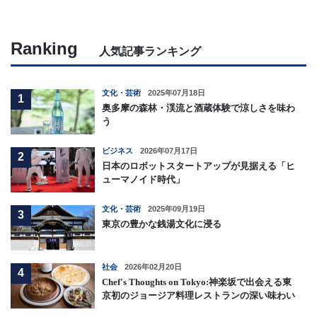
Ranking
人気記事ランキング
文化・芸術
2025年07月18日
1
奥多摩の森林・渓流と酒蔵体験で涼しさを味わ
う
ビジネス
2026年07月17日
2
日本のロボットスタートアップが見据える「ヒ
ューマノイド時代」
文化・芸術
2025年09月19日
3
東京の豊かな銭湯文化に浸る
社会
2026年02月20日
4
Chef's Thoughts on Tokyo:神楽坂で出会える東
京初のジョージア料理レストランの深い味わい