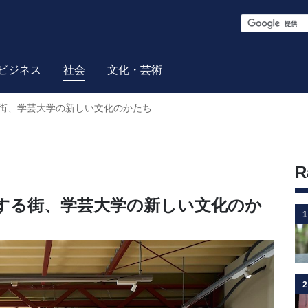
S
e
a
ビジネス
社会
文化・芸術
r
街、学芸大学の新しい文化のかたち
c
h
R
する街、学芸大学の新しい文化のか
1
2