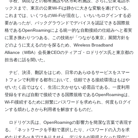
学校、病院などの都有施設や区市町村施設、さらに公衆電話ボ
ックスまで、東京の公衆Wi-Fiは静かに大きな変貌を遂げている。
これまでは、いくつものWi-Fiが混在し、いちいちログインする必
要があったが、バックグラウンドでデバイスを認証できる国際規
格であるOpenRoamingによる統一的な自動接続の仕組みへと着実
に置き換わりつつある。この技術が「つながる東京」展開方針を
どのように支えるのかを探るため、Wireless Broadband
Alliance（WBA）会長兼CEOのティアゴ・ロドリゲス氏と東京都の
担当者に話を聞いた。
ナビ、決済、翻訳をはじめ、日常のあらゆるサービスをスマー
トフォンで利用する都市において、信頼できる接続環境はもはや
ぜいたく品ではなく、生活に欠かせない必需品である。一度利用
登録をすれば自動で接続できる国際規格であるOpenRoamingは、
Wi-Fi接続するために頻繁にパスワードを求められ、何度もログイ
ンする煩わしさから利用者を解放するものだ。
ロドリゲス氏は、OpenRoamingの影響力を簡潔な言葉で表現す
る。「ネットワークを手動で選択したり、パスワードの入力を求
めたりするべきではありません。デジタルが前提となった現代に