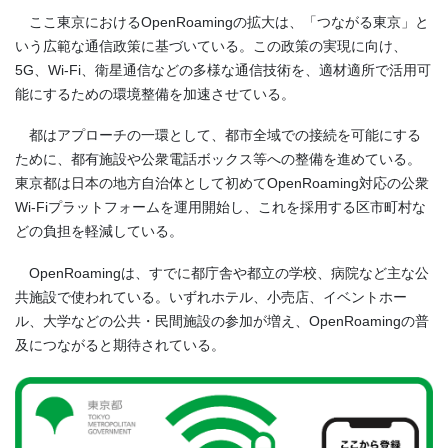
ここ東京におけるOpenRoamingの拡大は、「つながる東京」と
いう広範な通信政策に基づいている。この政策の実現に向け、
5G、Wi-Fi、衛星通信などの多様な通信技術を、適材適所で活用可
能にするための環境整備を加速させている。
都はアプローチの一環として、都市全域での接続を可能にする
ために、都有施設や公衆電話ボックス等への整備を進めている。
東京都は日本の地方自治体として初めてOpenRoaming対応の公衆
Wi-Fiプラットフォームを運用開始し、これを採用する区市町村な
どの負担を軽減している。
OpenRoamingは、すでに都庁舎や都立の学校、病院など主な公
共施設で使われている。いずれホテル、小売店、イベントホー
ル、大学などの公共・民間施設の参加が増え、OpenRoamingの普
及につながると期待されている。