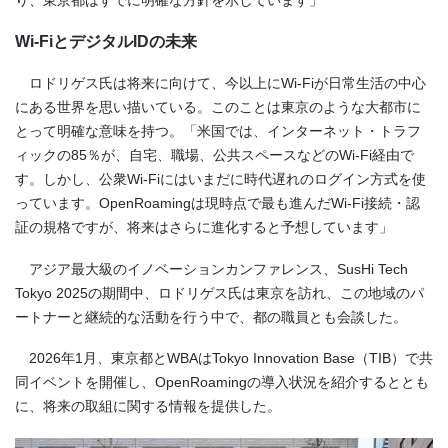
り、東京都はすでに明確な方針を示しています」
Wi-FiとデジタルIDの未来
ロドリゲス氏は将来に向けて、今以上にWi-Fiが日常生活の中心
にある世界を思い描いている。このことは東京のような大都市に
とって明確な意味を持つ。「米国では、インターネット・トラフ
ィックの85％が、自宅、職場、公共スペースなどのWi-Fi経由で
す。しかし、公衆Wi-Fiにはいまだに時代遅れのログイン方式を使
っています。OpenRoamingは現時点で最も進んだWi-Fi接続・認
証の規格ですが、将来はさらに進化すると予想しています」
アジア最大級のイノベーションカンファレンス、SusHi Tech
Tokyo 2025の期間中、ロドリゲス氏は東京を訪れ、この地域のパ
ートナーと継続的な活動を行う中で、都の職員とも会談した。
2026年1月、東京都とWBAはTokyo Innovation Base（TIB）で共
同イベントを開催し、OpenRoamingの導入状況を紹介するととも
に、将来の取組に関する情報を提供した。