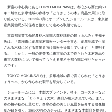
新宿の中心街にあるTOKYO MOKUNAVIは、都心から西に約50
キロ離れた
多摩地域の森林や「とうきょうの木」商品
の周知に取
り組んでいる。2023年9月にオープンしたショールームは、東京都
産業労働局が関係者と協力して進める取組である。
東京都産業労働局農林水産部の森林課長の鐙（あぶみ）美知子
氏は、「青梅市に多摩産材情報センターを置き、多摩地域で生産
される木材に関する事業者向け情報を提供しています」と説明す
る。「しかし、一般の消費者に東京産の木で作られた木材製品や
東京の森林について知ってもらえる場所を都心部に作りたかった
のです」
TOKYO MOKUNAVIでは、多摩地域の森で育てられた「とうき
ょうの木」から作られた製品を紹介している。
ショールームには、木製のブラインド、椅子、コースターなど
のさまざまな 「とうきょうの木」商品が展示されている。また、
春の桜や秋の紅葉など、多摩の森の美しい風景を紹介する映像投
影が目を引く。1回500円のガチャは、さまざまな木製品を提供し