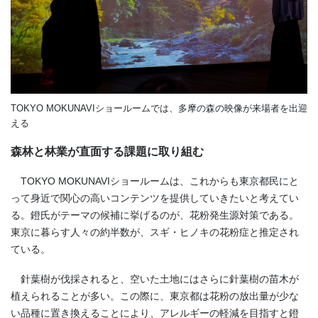
TOKYO MOKUNAVIショールームでは、多摩の森の映像が来場者を出迎
える
森林と林業が直面する課題に取り組む
TOKYO MOKUNAVIショールームは、これからも東京都民にと
って身近で関心の高いコンテンツを提供していきたいと考えてい
る。鐙氏がテーマの候補に挙げるのが、花粉発生源対策である。
東京に暮らす人々の約半数が、スギ・ヒノキの花粉症と推定され
ている。
針葉樹が伐採されると、空いた土地にはさらに針葉樹の苗木が
植えられることが多い。この際に、東京都は花粉の放出量が少な
い品種に置き換えることにより、アレルギーの軽減を目指すと鐙