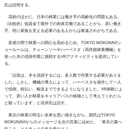
氏は説明する。
花粉のほかに、日本の林業には働き手の高齢化の問題もある。
（比較的）低賃金で屋外での肉体労働であることから、若い働き
手、特に家族を支える必要のある人からは敬遠されがちである。
若者の間で林業への関心を高めるため、TOKYO MOKUNAVIシ
ョールームは、チェーンソーやハーベスタ（高性能林業機械）を
使った木の伐採作業に挑戦するVRアクティビティを提供してい
る。
「以前は、木を伐採するには、多人数で作業する必要がありま
した。しかし、機械の導入によって、ハーベスタを操作して一人
で伐倒、枝払い、輸送までできるようになりました。VR体験によ
って、若い人が林業をキャリアパスの候補として考えてくれたら
と願っています」と武井氏は話す。
東京の林業の明るい未来を思い描きながら、鐙氏はTOKYO
MOKUNAVIからのメッセージを次の言葉に
込めた。
「東京の森へ
行こう、とうきょうの木を使おう！」