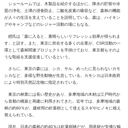
ショールームでは、木製品を紹介するほかに、降水の貯留や水
質の浄化、土壌の浸食防止、二酸化炭素の吸収など、森林の機能
が人々の生活を支えていることを説明している。森は、ハイキン
グやキャンプなどのレジャー活動の場にもなる。
鐙氏は「森に入ると、素晴らしいリフレッシュ効果が得られま
す」と話す。また、東京に所在する多くの企業が、CSR活動の一
環として森林関連プロジェクトを手掛けており、東京都もそのよ
うな取組を支援促進しているという。
さらに、東京の森には、シカ、サル、めったに見られないカモ
シカなど、多様な野生動物が生息している。カモシカは日本政府
により特別天然記念物に指定されている。
東京の林業には長い歴史があり、多摩地域の木材は江戸時代か
ら首都の構築と再建に利用されてきた。近年では、多摩地域の森
林の約60％が、建材用の針葉樹として使えるスギやヒノキに植え
替えられている。
現在、日本の森林の約40％は針葉樹林だが、国産材が安価な輸