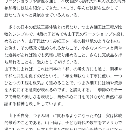
ワークショップや講座を通じ、30カ国から訪れた500人以上の海外
参加者に技法を紹介してきた。中には、学んだ技術を生かして、
新たな方向へと発展させている人もいる。
多くの日本の伝統工芸体験とは異なり、つまみ細工は工程が比
較的シンプルで、4歳の子どもでも山下氏のワークショップを楽し
めるという。山下氏はつまみ細工を「布の折り紙のようなもの」
と例え、その感覚で進められるからこそ、小さなスペースと簡単
な道具があれば誰でも気軽に取り組めること、さらに完成品を持
ち帰れることを、魅力として挙げている。
山下氏によれば、これは日本の「和」の考え方にも通じ、調和や
平和な共生を促すのだという。「布を無駄なく丁寧に使い、一つ
ひとつの工程を根気よく進めることで、つまみ細工には物や資源
を大切にする意識が表れるのです」と説明する。「季節のモチー
フで自然の美しさを表現し、自分の心に目を向けながら自然に感
謝する精神も映し出しています」
山下氏自身、つまみ細工に関わるようになったのは、実は比較
的最近のことである。山下氏は、子ども時代の数年をアメリカで
過ごしたことで、日本と世界との関わりに関心を持つようになっ