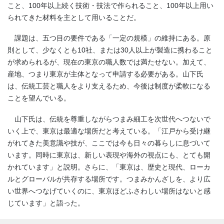
こと、100年以上続く技術・技法で作られること、100年以上用い
られてきた材料を主として用いることだ。
課題は、五つ目の要件である「一定の規模」の維持にある。原
則として、少なくとも10社、または30人以上が製造に携わること
が求められるが、現在の東京の職人数では満たせない。加えて、
産地、つまり東京が主体となって申請する必要がある。山下氏
は、伝統工芸と職人をより支えるため、今後は制度が柔軟になる
ことを望んでいる。
山下氏は、伝統を尊重しながらつまみ細工を次世代へつないで
いく上で、東京は最適な場所だと考えている。「江戸から受け継
がれてきた美意識や技が、ここでは今も日々の暮らしに息づいて
います。同時に東京は、新しい表現や海外の視点にも、とても開
かれています」と説明。さらに、「東京は、歴史と現代、ローカ
ルとグローバルが共存する場所です。つまみかんざしを、より広
い世界へつなげていくのに、東京ほどふさわしい場所はないと感
じています」と語った。