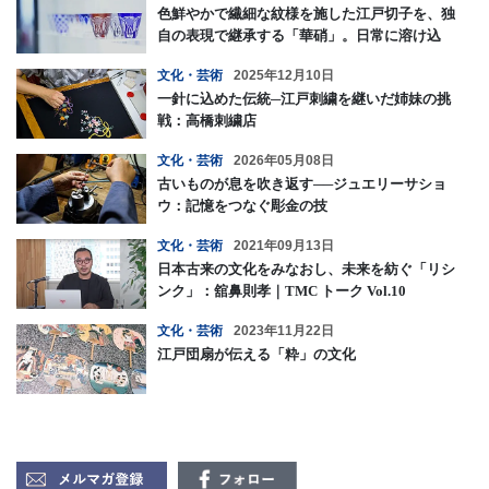
色鮮やかで繊細な紋様を施した江戸切子を、独
自の表現で継承する「華硝」。日常に溶け込
む"美術工芸品"として、古くから現代まで人々
文化・芸術
2025年12月10日
の毎日を豊かにしてきたその魅力とは
一針に込めた伝統─江戸刺繍を継いだ姉妹の挑
戦：高橋刺繍店
文化・芸術
2026年05月08日
古いものが息を吹き返す──ジュエリーサショ
ウ：記憶をつなぐ彫金の技
文化・芸術
2021年09月13日
日本古来の文化をみなおし、未来を紡ぐ「リシ
ンク」：舘鼻則孝｜TMC トーク Vol.10
文化・芸術
2023年11月22日
江戸団扇が伝える「粋」の文化