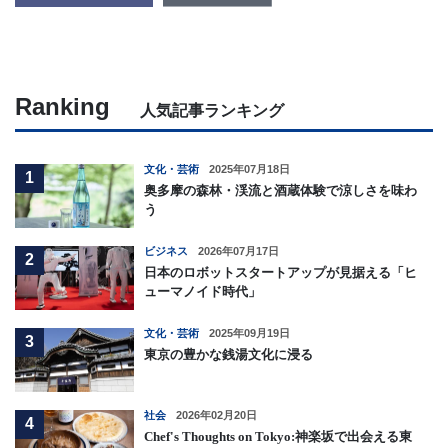
Ranking
人気記事ランキング
文化・芸術
2025年07月18日
1
奥多摩の森林・渓流と酒蔵体験で涼しさを味わ
う
ビジネス
2026年07月17日
2
日本のロボットスタートアップが見据える「ヒ
ューマノイド時代」
文化・芸術
2025年09月19日
3
東京の豊かな銭湯文化に浸る
社会
2026年02月20日
4
Chef's Thoughts on Tokyo:神楽坂で出会える東