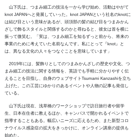
山下氏は、つまみ細工の技法を一から学び始め、活動はやがて
knot JAPANへと発展していった。knot JAPANという社名のknotに
は結び目という意味があるが、頭頂部の髪の結び目をつまみかん
ざしで飾るスタイルと関係するのかと尋ねると、彼女は首を横に
振って微笑む。「実は、つまみ細工を知るずっと前から、将来の
事業のために考えていた名前なんです。私にとって『knot』と
は、異なる文化の人々をつなぐことを意味しています」
2019年には、髪飾りとしてのつまみかんざしの歴史や文化、つ
まみ細工の技法に関する情報を、英語でも手軽に分かりやすく伝
えることを目指し、自身のウェブサイトTsumami Kanzashiを立ち
上げた。この工芸にゆかりのあるイベントや人物の記事も発信し
ている。
山下氏は現在、浅草橋のワークショップで訪日旅行者や留学
生、日本在住者に教えるほか、キャンパスで開かれるイベントで
指導することもある。幅広いニーズに応えるため、また新型コロ
ナウイルス感染症の拡大をきっかけに、オンライン講座の提供も
始めた。