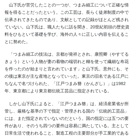
山下氏が苦労したことの一つが、つまみ細工について正確な情
報を得ることだったという。この工芸は、長らく徒弟制度の中で
伝承されてきたものであり、文献としての記録がほとんど残され
ていない。山下氏は、職人たちに話を聞き、20世紀初頭の歴史資
料をひもといて基礎を学び、海外の人々に正しい内容を伝えるこ
とに努めた。
「つまみ細工の技法は、京都が発祥とされ、康照卿（やすてる
きょう）という人物が妻の着物の端切れと糊を使って繊細な布花
を作ったのが始まりと言われています」と山下氏。意外にも、そ
の後は東京が主な産地となっていった。東京の旧名である江戸に
ちなんで名づけられた、「江戸つまみ簪（かんざし）」は1982
年、東京都により東京都伝統工芸品に指定されている。
しかし山下氏によると、「江戸つまみ簪」は、経済産業省が所
管し、厳格な基準の下で指定・管理される国の「伝統的工芸品」
には、まだ指定されていないのだという。国の指定には五つの要
件があり、そのうち四つの要件は容易に満たしている。主として
日常生活で使われること、製造工程の主要部分が手工業的である