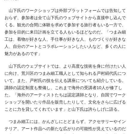
山下氏のワークショップは外部プラットフォームでは告知して
おらず、参加者は全て山下氏のウェブサイトから直接申し込んで
くる。観光の合間に体験を求めて参加する旅行者もいる一方で、
参加を目的に来日計画を立てる人もいるほどなのだ。「つまみ細
工は、着物が好きな人、手仕事が好きな人、ものづくりが好きな
人、自分のアートとコラボレーションしたい人など、多くの人に
魅力があるのです」
山下氏のウェブサイトでは、より高度な技術を身に付けたい人
に向け、荒川区のつまみ細工職人として知られる戸村絹代氏につ
いて、また、戸村氏の技を伝える講座についても紹介している。
講師の認定制度も整備し、これまで海外の受講者10人が修了し
た。「海外のアーティストたちは認定講師となり、自国でワーク
ショップを開いたり作品を販売したりして、文化をさらに広げる
ことに力を貸してくれています」と山下氏は誇らしげに語る。
つまみ細工には、かんざしにとどまらず、アクセサリーやイン
テリア、アート作品への新たな広がりの可能性が見えているのだ