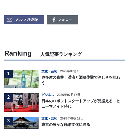
Ranking
人気記事ランキング
文化・芸術
2025年07月18日
1
奥多摩の森林・渓流と酒蔵体験で涼しさを味わ
う
ビジネス
2026年07月17日
2
日本のロボットスタートアップが見据える「ヒ
ューマノイド時代」
文化・芸術
2025年09月19日
3
東京の豊かな銭湯文化に浸る