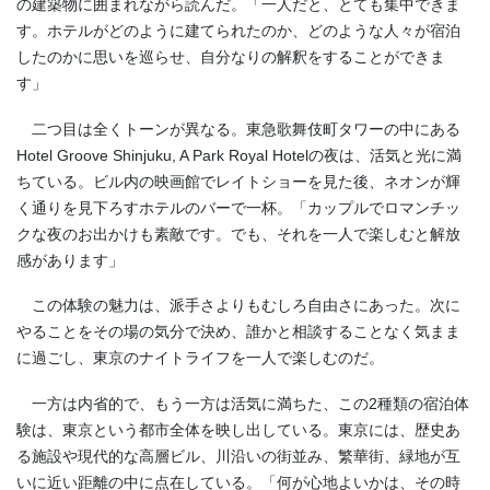
の建築物に囲まれながら読んだ。「一人だと、とても集中できま
す。ホテルがどのように建てられたのか、どのような人々が宿泊
したのかに思いを巡らせ、自分なりの解釈をすることができま
す」
二つ目は全くトーンが異なる。東急歌舞伎町タワーの中にある
Hotel Groove Shinjuku, A Park Royal Hotelの夜は、活気と光に満
ちている。ビル内の映画館でレイトショーを見た後、ネオンが輝
く通りを見下ろすホテルのバーで一杯。「カップルでロマンチッ
クな夜のお出かけも素敵です。でも、それを一人で楽しむと解放
感があります」
この体験の魅力は、派手さよりもむしろ自由さにあった。次に
やることをその場の気分で決め、誰かと相談することなく気まま
に過ごし、東京のナイトライフを一人で楽しむのだ。
一方は内省的で、もう一方は活気に満ちた、この2種類の宿泊体
験は、東京という都市全体を映し出している。東京には、歴史あ
る施設や現代的な高層ビル、川沿いの街並み、繁華街、緑地が互
いに近い距離の中に点在している。「何が心地よいかは、その時