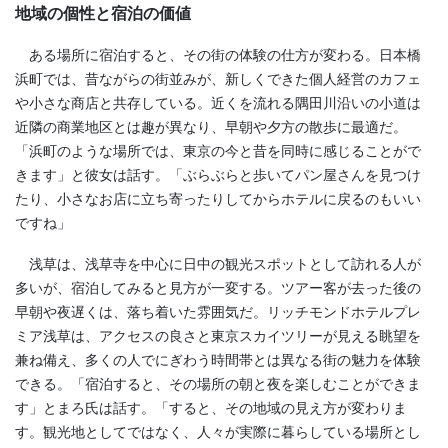
地域の個性と宿泊の価値
ある場所に宿泊すると、その街の体験の仕方が変わる。日本橋
浜町では、昔ながらの街並みが、新しくできた個人経営のカフェ
や小さな商店と共存している。近くを流れる隅田川沿いの小道は
近隣の商業地区とは趣が異なり、早朝や夕方の散歩に最適だ。
「浜町のような場所では、東京の今と昔を同時に感じることがで
きます」と彼女は話す。「ぶらぶらと歩いてパン屋さんを見つけ
たり、小さなお店に立ち寄ったりしてからホテルに戻るのもいい
ですね」
浅草は、浅草寺を中心に日中の観光スポットとして訪れる人が
多いが、宿泊してみると見方が一変する。ツアー客が去った後の
早朝や夜遅くは、落ち着いた雰囲気だ。リッチモンドホテルプレ
ミア浅草は、アクセスの良さと東京スカイツリーが見える眺望を
兼ね備え、多くの人でにぎわう時間帯とは異なる街の魅力を体験
できる。「宿泊すると、その場所の朝と夜を楽しむことができま
す」とまろ氏は話す。「すると、その地域の見え方が変わりま
す。観光地としてではなく、人々が実際に暮らしている場所とし