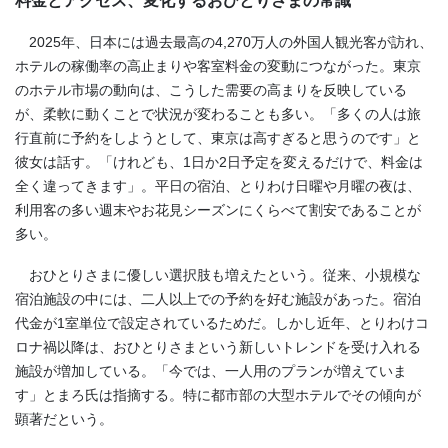
料金とアクセス、変化するおひとりさまの常識
2025年、日本には過去最高の4,270万人の外国人観光客が訪れ、
ホテルの稼働率の高止まりや客室料金の変動につながった。東京
のホテル市場の動向は、こうした需要の高まりを反映している
が、柔軟に動くことで状況が変わることも多い。「多くの人は旅
行直前に予約をしようとして、東京は高すぎると思うのです」と
彼女は話す。「けれども、1日か2日予定を変えるだけで、料金は
全く違ってきます」。平日の宿泊、とりわけ日曜や月曜の夜は、
利用客の多い週末やお花見シーズンにくらべて割安であることが
多い。
おひとりさまに優しい選択肢も増えたという。従来、小規模な
宿泊施設の中には、二人以上での予約を好む施設があった。宿泊
代金が1室単位で設定されているためだ。しかし近年、とりわけコ
ロナ禍以降は、おひとりさまという新しいトレンドを受け入れる
施設が増加している。「今では、一人用のプランが増えていま
す」とまろ氏は指摘する。特に都市部の大型ホテルでその傾向が
顕著だという。