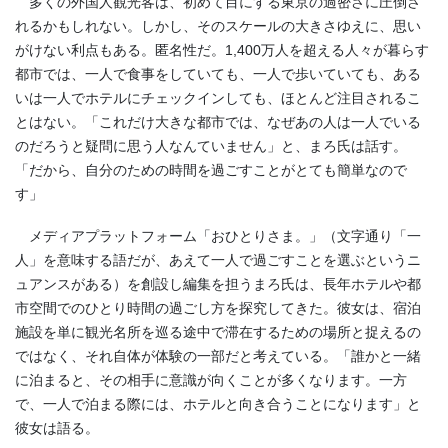
多くの外国人観光客は、初めて目にする東京の過密さに圧倒さ
れるかもしれない。しかし、そのスケールの大きさゆえに、思い
がけない利点もある。匿名性だ。1,400万人を超える人々が暮らす
都市では、一人で食事をしていても、一人で歩いていても、ある
いは一人でホテルにチェックインしても、ほとんど注目されるこ
とはない。「これだけ大きな都市では、なぜあの人は一人でいる
のだろうと疑問に思う人なんていません」と、まろ氏は話す。
「だから、自分のための時間を過ごすことがとても簡単なので
す」
メディアプラットフォーム「おひとりさま。」（文字通り「一
人」を意味する語だが、あえて一人で過ごすことを選ぶというニ
ュアンスがある）を創設し編集を担うまろ氏は、長年ホテルや都
市空間でのひとり時間の過ごし方を探究してきた。彼女は、宿泊
施設を単に観光名所を巡る途中で滞在するための場所と捉えるの
ではなく、それ自体が体験の一部だと考えている。「誰かと一緒
に泊まると、その相手に意識が向くことが多くなります。一方
で、一人で泊まる際には、ホテルと向き合うことになります」と
彼女は語る。