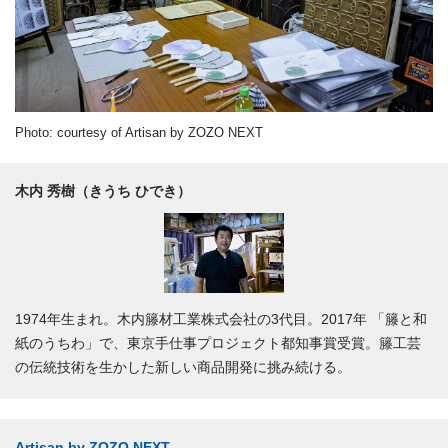
Photo: courtesy of Artisan by ZOZO NEXT
木内 秀樹（きうち ひでき）
1974年生まれ。木内籐材工業株式会社の3代目。2017年 「籐と和
紙のうちわ」で、東京手仕事プロジェクト都知事賞受賞。籐工芸
の伝統技術を生かした新しい商品開発に挑み続ける。
Artisan by ZOZO NEXT