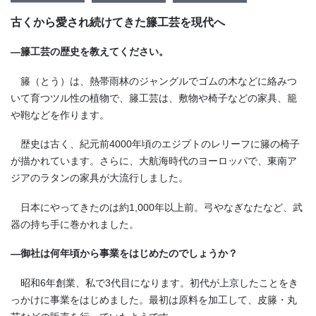
古くから愛され続けてきた籐工芸を現代へ
―籐工芸の歴史を教えてください。
籐（とう）は、熱帯雨林のジャングルでゴムの木などに絡みつ
いて育つツル性の植物で、籐工芸は、敷物や椅子などの家具、籠
や鞄などを作ります。
歴史は古く、紀元前4000年頃のエジプトのレリーフに籐の椅子
が描かれています。さらに、大航海時代のヨーロッパで、東南ア
ジアのラタンの家具が大流行しました。
日本にやってきたのは約1,000年以上前。弓やなぎなたなど、武
器の持ち手に巻かれました。
―御社は何年頃から事業をはじめたのでしょうか？
昭和6年創業、私で3代目になります。初代が上京したことをき
っかけに事業をはじめました。最初は原料を加工して、皮籐・丸