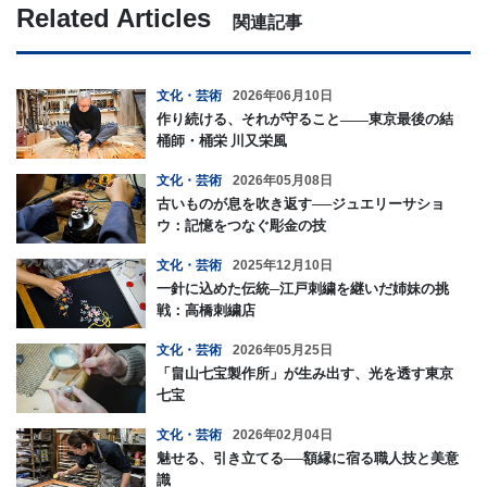
Related Articles
関連記事
文化・芸術
2026年06月10日
作り続ける、それが守ること——東京最後の結
桶師・桶栄 川又栄風
文化・芸術
2026年05月08日
古いものが息を吹き返す──ジュエリーサショ
ウ：記憶をつなぐ彫金の技
文化・芸術
2025年12月10日
一針に込めた伝統─江戸刺繍を継いだ姉妹の挑
戦：高橋刺繍店
文化・芸術
2026年05月25日
「畠山七宝製作所」が生み出す、光を透す東京
七宝
文化・芸術
2026年02月04日
魅せる、引き立てる──額縁に宿る職人技と美意
識