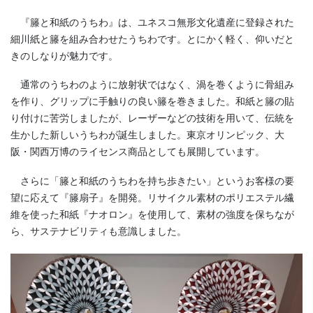
『籐と和紙のうちわ』は、ユネスコ無形文化遺産に登録された
細川紙と籐を組み合わせたうちわです。とにかく軽く、仰いだと
きのしなりが魅力です。
通常のうちわのように放射状ではなく、渦を巻くように骨組み
を作り、グリップに手触りの良い籐を巻きました。和紙と籐の貼
り付けに苦労しましたが、レーザーなどの技術を用いて、伝統を
生かした新しいうちわが誕生しました。東京オリンピック、大
阪・関西万博のライセンス商品としても展開しています。
さらに「籐と和紙のうちわを持ち歩きたい」というお客様の要
望に応えて『籐扇子』を開発。リサイクル素材のポリエステル繊
維を使った和紙『ナオロン』を使用して、素材の強度を保ちなが
ら、サステナビリティも意識しました。