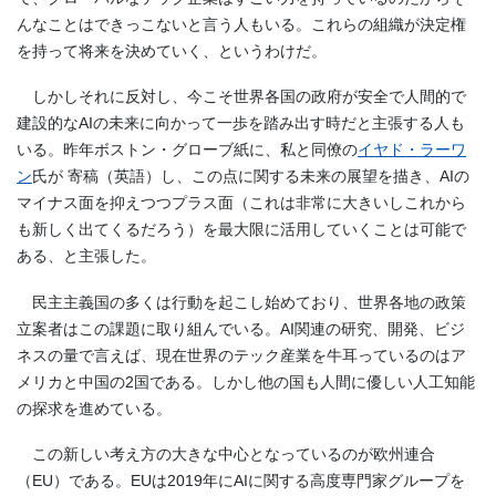
んなことはできっこないと言う人もいる。これらの組織が決定権
を持って将来を決めていく、というわけだ。
しかしそれに反対し、今こそ世界各国の政府が安全で人間的で
建設的なAIの未来に向かって一歩を踏み出す時だと主張する人も
いる。昨年ボストン・グローブ紙に、私と同僚の
イヤド・ラーワ
ン
氏が 寄稿（英語）し、この点に関する未来の展望を描き、AIの
マイナス面を抑えつつプラス面（これは非常に大きいしこれから
も新しく出てくるだろう）を最大限に活用していくことは可能で
ある、と主張した。
民主主義国の多くは行動を起こし始めており、世界各地の政策
立案者はこの課題に取り組んでいる。AI関連の研究、開発、ビジ
ネスの量で言えば、現在世界のテック産業を牛耳っているのはア
メリカと中国の2国である。しかし他の国も人間に優しい人工知能
の探求を進めている。
この新しい考え方の大きな中心となっているのが欧州連合
（EU）である。EUは2019年にAIに関する高度専門家グループを