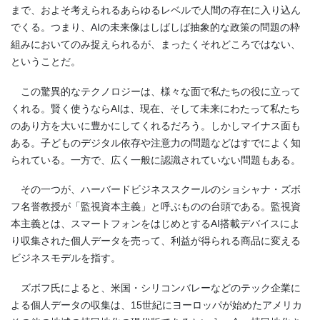
まで、およそ考えられるあらゆるレベルで人間の存在に入り込ん
でくる。つまり、AIの未来像はしばしば抽象的な政策の問題の枠
組みにおいてのみ捉えられるが、まったくそれどころではない、
ということだ。
この驚異的なテクノロジーは、様々な面で私たちの役に立って
くれる。賢く使うならAIは、現在、そして未来にわたって私たち
のあり方を大いに豊かにしてくれるだろう。しかしマイナス面も
ある。子どものデジタル依存や注意力の問題などはすでによく知
られている。一方で、広く一般に認識されていない問題もある。
その一つが、ハーバードビジネススクールのショシャナ・ズボ
フ名誉教授が「監視資本主義」と呼ぶものの台頭である。監視資
本主義とは、スマートフォンをはじめとするAI搭載デバイスによ
り収集された個人データを売って、利益が得られる商品に変える
ビジネスモデルを指す。
ズボフ氏によると、米国・シリコンバレーなどのテック企業に
よる個人データの収集は、15世紀にヨーロッパが始めたアメリカ