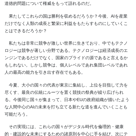
道徳的問題について権威をもって語れるのだ。
果たしてこれらの国は勝利を収めるだろうか？今後、AIを産業
だけでなく人類の成長と繁栄に利益をもたらすものにしていくこ
とはできるだろうか？
私たちは非常に競争が激しい世界に生きており、中でもテクノ
ロジーは競争が著しい分野である。テクノロジーは経済成長のエ
ンジンであるだけでなく、国家のプライドの源であると言えるか
もしれない。しかし競争は、個人レベルであれ集団レベルであれ
人の最高の能力を引き出す存在でもある。
今夏、大小の国々の代表が東京に集結し、上位を目指して力を
尽くす、最良の伝統にルーツを置く競技の祭典が繰り広げられ
る。今後同じ国々が集まって、日本やEUの政府組織が描いたよう
な人間中心のAIの未来を打ち立てる新たな道を進んでいくことも
可能だろう。
その実現には、これらの国々がデジタル時代を倫理的・健康
的・建設的な未来にするための諸原則を中心に手を結び、次にテ