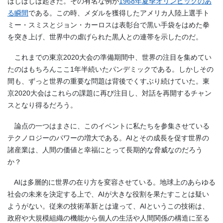
はしばしば起きた。その有名な例が
1968年夏季オリンピックのあ
る瞬間
である。この時、メダルを獲得したアメリカ人陸上選手ト
ミー・スミスとジョン・カーロスは表彰台で黒い手袋をはめた拳
を突き上げ、世界中の虐げられた黒人との連帯を示したのだ。
これまでの東京2020大会の準備期間中、世界の注目を集めてい
たのはもちろんここ1年半続いたパンデミックである。しかしその
間も、ずっと世界の重要な問題は背後でくすぶり続けていた。東
京2020大会はこれらの課題に再び注目し、対話を再開するチャン
スとなり得るだろう。
論点の一つはまさに、このイベントに私たちを参集させている
テクノロジーのパワーの増大である。AIとその成長を促す世界の
諸産業は、人間の価値と幸福にとって長期的な脅威なのだろう
か？
AIは多層的に世界の在り方を変容させている。地球上のあらゆる
社会の未来を決定する上で、AIが大きな役割を果たすことは疑い
ようがない。従来の技術革新とは違って、AIというこの技術は、
政府や大規模組織の機能から個人の生活や人間関係の構造に至る