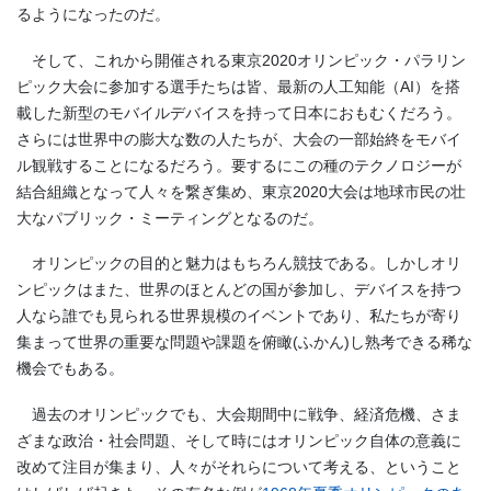
るようになったのだ。
そして、これから開催される東京2020オリンピック・パラリン
ピック大会に参加する選手たちは皆、最新の人工知能（AI）を搭
載した新型のモバイルデバイスを持って日本におもむくだろう。
さらには世界中の膨大な数の人たちが、大会の一部始終をモバイ
ル観戦することになるだろう。要するにこの種のテクノロジーが
結合組織となって人々を繋ぎ集め、東京2020大会は地球市民の壮
大なパブリック・ミーティングとなるのだ。
オリンピックの目的と魅力はもちろん競技である。しかしオリ
ンピックはまた、世界のほとんどの国が参加し、デバイスを持つ
人なら誰でも見られる世界規模のイベントであり、私たちが寄り
集まって世界の重要な問題や課題を俯瞰(ふかん)し熟考できる稀な
機会でもある。
過去のオリンピックでも、大会期間中に戦争、経済危機、さま
ざまな政治・社会問題、そして時にはオリンピック自体の意義に
改めて注目が集まり、人々がそれらについて考える、ということ