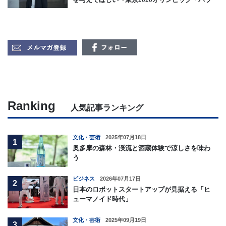
リンピックに向けて〜 CNET Japan編集長 藤井
涼
Ranking
人気記事ランキング
文化・芸術
2025年07月18日
1
奥多摩の森林・渓流と酒蔵体験で涼しさを味わ
う
ビジネス
2026年07月17日
2
日本のロボットスタートアップが見据える「ヒ
ューマノイド時代」
文化・芸術
2025年09月19日
3