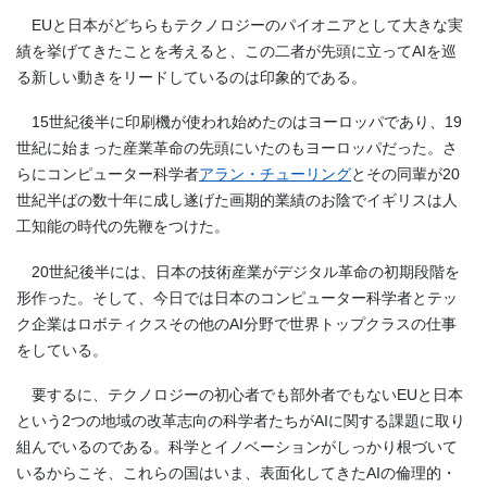
EUと日本がどちらもテクノロジーのパイオニアとして大きな実
績を挙げてきたことを考えると、この二者が先頭に立ってAIを巡
る新しい動きをリードしているのは印象的である。
15世紀後半に印刷機が使われ始めたのはヨーロッパであり、19
世紀に始まった産業革命の先頭にいたのもヨーロッパだった。さ
らにコンピューター科学者
アラン・チューリング
とその同輩が20
世紀半ばの数十年に成し遂げた画期的業績のお陰でイギリスは人
工知能の時代の先鞭をつけた。
20世紀後半には、日本の技術産業がデジタル革命の初期段階を
形作った。そして、今日では日本のコンピューター科学者とテッ
ク企業はロボティクスその他のAI分野で世界トップクラスの仕事
をしている。
要するに、テクノロジーの初心者でも部外者でもないEUと日本
という2つの地域の改革志向の科学者たちがAIに関する課題に取り
組んでいるのである。科学とイノベーションがしっかり根づいて
いるからこそ、これらの国はいま、表面化してきたAIの倫理的・