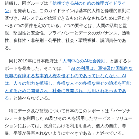
組織し、同グループは「
信頼できるAIのための倫理ガイドライ
ン
」を発表した。このガイドラインは基本的人権と倫理的原則に
基づき、AIシステムが信頼できるものとみなされるために満たす
べき7つの要件を定めている。7つの要件とは、人間の活動と監
視、堅固性と安全性、プライバシーとデータのガバナンス、透明
性、多様性・非差別・公平性、社会・環境福祉、説明責任であ
る。
同じ2019年に日本政府は「
人間中心のAI社会原則
」と題するレ
ポートを発表した。そこでは、「
AI の利用は、憲法及び国際的な
規範の保障する基本的人権を侵すものであってはならない。AI
は、人々の能力を拡張し、多様な人々の多様な幸せの追求を可能
とするために開発され、社会に展開され、活用されるべきであ
る
」と述べられている。
特にデータ及び監視について日本のこのレポートは「パーソナ
ルデータを利用した AI及びその AIを活用したサービス・ソリュー
ションにおいては、政府における利用を含め、個人の自由、尊
厳、平等が侵害されないようにすべきである」と述べている。