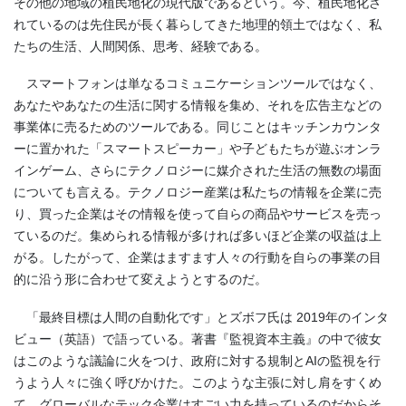
その他の地域の植民地化の現代版であるという。今、植民地化さ
れているのは先住民が長く暮らしてきた地理的領土ではなく、私
たちの生活、人間関係、思考、経験である。
スマートフォンは単なるコミュニケーションツールではなく、
あなたやあなたの生活に関する情報を集め、それを広告主などの
事業体に売るためのツールである。同じことはキッチンカウンタ
ーに置かれた「スマートスピーカー」や子どもたちが遊ぶオンラ
インゲーム、さらにテクノロジーに媒介された生活の無数の場面
についても言える。テクノロジー産業は私たちの情報を企業に売
り、買った企業はその情報を使って自らの商品やサービスを売っ
ているのだ。集められる情報が多ければ多いほど企業の収益は上
がる。したがって、企業はますます人々の行動を自らの事業の目
的に沿う形に合わせて変えようとするのだ。
「最終目標は人間の自動化です」とズボフ氏は 2019年のインタ
ビュー（英語）で語っている。著書『監視資本主義』の中で彼女
はこのような議論に火をつけ、政府に対する規制とAIの監視を行
うよう人々に強く呼びかけた。このような主張に対し肩をすくめ
て、グローバルなテック企業はすごい力を持っているのだからそ