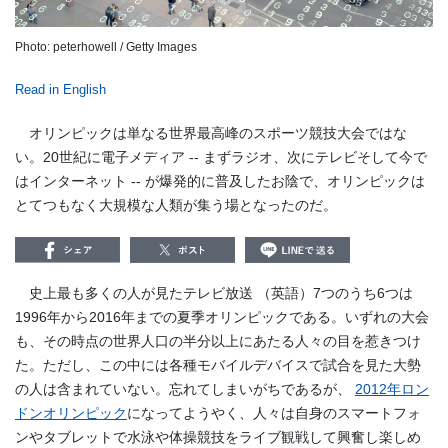
Photo: peterhowell / Getty Images
Read in English
オリンピックは単なる世界最高峰のスポーツ競技大会ではな
い。20世紀に電子メディア -- まずラジオ、次にテレビそして今で
はインターネット -- が爆発的に普及したお陰で、オリンピックは
とてつもなく大規模な人類が集う場となったのだ。
史上最も多くの人が見たテレビ放送 （英語）7つのうち6つは
1996年から2016年までの夏季オリンピックである。いずれの大会
も、その時点の世界人口の半分以上にあたる人々の目を惹きつけ
た。ただし、この中には各種モバイルデバイスで試合を見た大勢
の人は含まれていない。忘れてしまいがちであるが、
2012年ロン
ドンオリンピック
になってようやく、人々は自身のスマートフォ
ンやタブレットで水泳や体操競技をライブ観戦して興奮し楽しめ