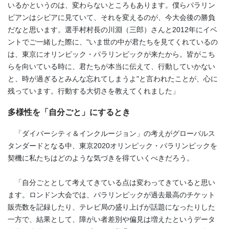
いるかというのは、変わらないところもあります。僕らパラリン
ピアンはシビアに見ていて、それを変えるのが、今大会後の勝負
だなと思います。選手村村長の川淵（三郎）さんと2012年にイベ
ントでご一緒した際に、"いま世の中が君たちを見てくれているの
は、東京にオリンピック・パラリンピックが来たから。皆がこち
らを向いている時に、君たちが本当に伝えて、行動していかない
と、時が過ぎるとみんな忘れてしまうよ"と言われたことが、心に
残っています。行動する大切さを教えてくれました」
多様性を「自分ごと」にするとき
「ダイバーシティ＆インクルージョン」の考えがグローバルス
タンダードとなる中、東京2020オリンピック・パラリンピックを
契機に私たちはどのような気づきを得ていくべきだろう。
「自分ごととして考えてきている点は変わってきていると思い
ます。ロンドン大会では、パラリンピックが過去最高のチケット
販売数を記録したり、テレビ局の盛り上げが話題になったりした
一方で、結果として、障がい者差別や偏見は増えたというデータ