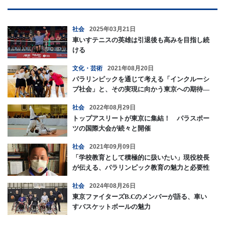
社会
2025年03月21日
車いすテニスの英雄は引退後も高みを目指し続
ける
文化・芸術
2021年08月20日
パラリンピックを通じて考える「インクルーシ
ブ社会」と、その実現に向かう東京への期待―
マセソン美季―
社会
2022年08月29日
トップアスリートが東京に集結！ パラスポー
ツの国際大会が続々と開催
社会
2021年09月09日
「学校教育として積極的に扱いたい」現役校長
が伝える、パラリンピック教育の魅力と必要性
社会
2024年08月26日
東京ファイターズB.Cのメンバーが語る、車い
すバスケットボールの魅力