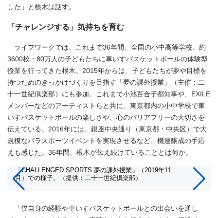
した」と根木は話す。
「チャレンジする」気持ちを育む
ライフワークでは、これまで36年間、全国の小中高等学校、約
3600校・80万人の子どもたちに車いすバスケットボールの体験型
授業を行ってきた根木。2015年からは、子どもたちが夢や目標を
持つためのきっかけづくりを目指す「夢の課外授業」（主催：二
十一世紀倶楽部）にも参加。これまで小池百合子都知事や、EXILE
メンバーなどのアーティストらと共に、東京都内の小中学校で車
いすバスケットボールの楽しさや、心のバリアフリーの大切さを
伝えている。2016年には、銀座中央通り（東京都・中央区）で大
規模なパラスポーツイベントを実現させるなど、機運醸成の手応
えも感じた。36年間、根木が伝え続けていることとは何か。
「CHALLENGED SPORTS 夢の課外授業」（2019年11
月）での様子。（提供：二十一世紀倶楽部）
「僕自身の経験や車いすバスケットボールとの出会いを通し