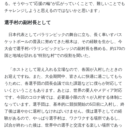
る。そうやって"応援の輪"が広がっていくことで、難しいことでも
チャレンジしようと思えるのではないかと思います」
選手村の副村長として
日本代表としてパラリンピックの舞台に立ち、長く車いすバス
ケットボールの普及に努めてきた根木は、その経験を生かし、今
大会で選手村パラリンピックビレッジの副村長を務める。約170の
国と地域が訪れる"特別な村"での役割を聞いた。
「ホストとして迎え入れる立場なので、各国が入村したときの
お迎えですね。また、大会期間中、皆さんに快適に過ごしてもら
うために、各選手団の団長会議で出た課題などに僕らが対応して
いくということもあります。あとは、世界の要人やメディア対応
です。今回のコロナ禍では、必要最小限の方々が入村する体制に
なっています。選手団は、基本的に競技開始の5日前に入村し、終
了後は速やかに退村しなければいけません。僕は選手としての経
験があるので、やっぱり選手村は、ワクワクする場所であるし、
試合が終わった後は、世界中の選手と交流する楽しい場所であっ