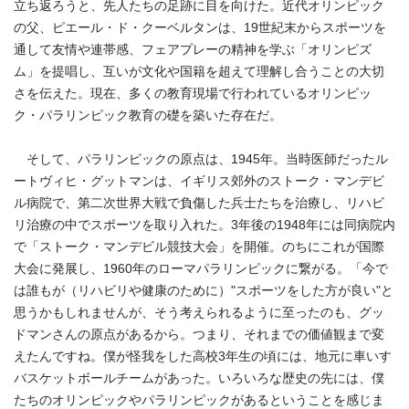
立ち返ろうと、先人たちの足跡に目を向けた。近代オリンピック
の父、ピエール・ド・クーベルタンは、19世紀末からスポーツを
通して友情や連帯感、フェアプレーの精神を学ぶ「オリンピズ
ム」を提唱し、互いが文化や国籍を超えて理解し合うことの大切
さを伝えた。現在、多くの教育現場で行われているオリンピッ
ク・パラリンピック教育の礎を築いた存在だ。
そして、パラリンピックの原点は、1945年。当時医師だったル
ートヴィヒ・グットマンは、イギリス郊外のストーク・マンデビ
ル病院で、第二次世界大戦で負傷した兵士たちを治療し、リハビ
リ治療の中でスポーツを取り入れた。3年後の1948年には同病院内
で「ストーク・マンデビル競技大会」を開催。のちにこれが国際
大会に発展し、1960年のローマパラリンピックに繋がる。「今で
は誰もが（リハビリや健康のために）"スポーツをした方が良い"と
思うかもしれませんが、そう考えられるように至ったのも、グッ
ドマンさんの原点があるから。つまり、それまでの価値観まで変
えたんですね。僕が怪我をした高校3年生の頃には、地元に車いす
バスケットボールチームがあった。いろいろな歴史の先には、僕
たちのオリンピックやパラリンピックがあるということを感じま