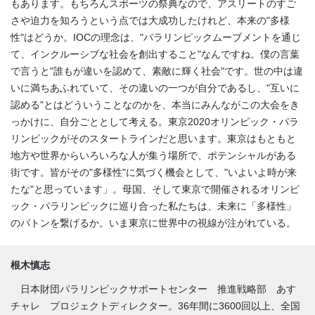
もあります。もちろんスポーツの祭典なので、アスリートのすご
さや迫力を知ろうという点では大成功したけれど、本来の"多様
性"はどうか。IOCの理念は、"パラリンピックムーブメントを通じ
て、インクルーシブな社会を創出すること"なんですね。僕の言葉
で言うと"誰もが違いを認めて、素敵に輝く社会"です。世の中は違
いに満ちあふれていて、その違いの一つが自分であるし、"互いに
認める"とはどういうことなのかを、本当にみんながこの大会をき
っかけに、自分ごととして考える。東京2020オリンピック・パラ
リンピックがそのスタートラインだと思います。東京はもともと
地方や世界からいろいろな人が集う場所で、ポテンシャルがある
街です。皆がその"多様性"に気づく機会として、"いよいよ時が来
たな"と思っています」。母国、そして東京で開催されるオリンピ
ック・パラリンピックに巡り合った私たちは、未来に「多様性」
のバトンを繋げるか。いま東京に世界中の視線が注がれている。
根木慎志
日本財団パラリンピックサポートセンター 推進戦略部 あす
チャレ プロジェクトディレクター。36年間に3600回以上、全国