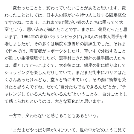
「変わったことと、変わっていないことがあると思います。変
わったこととしては、日本人の障がいを持つ人に対する固定概念
ですかね。つまり、これまでの"障がい者の人たちは困ってて大
変"という、思い込みが崩れたことです。まさに、発見だったと思
います。1964年の東京パラリンピックには53人の日本人選手が出
場しましたが、その多くは病院や療養所の訓練生でした。それま
で日本では、障害者がスポーツをしたり、車いすで外出すること
が難しい生活環境でしたが、選手村にきた海外の選手団の人たち
は、凛としてかっこよくて、大会後には、銀座の街に繰り出して
ショッピングを楽しんだりしていて。まだまだ街中にバリアはた
くさんあったけれども、堂々と街に出ていく。その姿に衝撃を受
けたと思うんですね。だから"自分たちでもできるんだ"とか、"チ
ャレンジしている人たちがいるんだ"ということを、自分ごととし
て感じられたというのは、大きな変化だと思います」
一方で、変わらないと感じることもあるという。
「まだまだやっぱり障がいについて、世の中がどのように見て