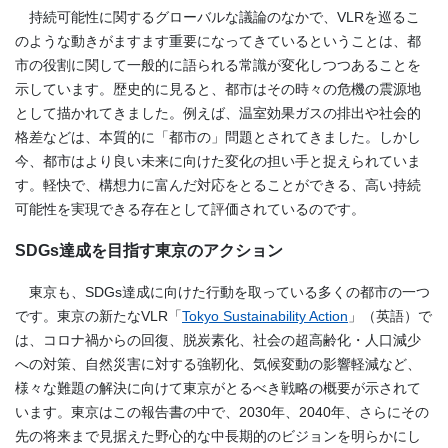
持続可能性に関するグローバルな議論のなかで、VLRを巡るこ
のような動きがますます重要になってきているということは、都
市の役割に関して一般的に語られる常識が変化しつつあることを
示しています。歴史的に見ると、都市はその時々の危機の震源地
として描かれてきました。例えば、温室効果ガスの排出や社会的
格差などは、本質的に「都市の」問題とされてきました。しかし
今、都市はより良い未来に向けた変化の担い手と捉えられていま
す。軽快で、構想力に富んだ対応をとることができる、高い持続
可能性を実現できる存在として評価されているのです。
SDGs達成を目指す東京のアクション
東京も、SDGs達成に向けた行動を取っている多くの都市の一つ
です。東京の新たなVLR「
Tokyo Sustainability Action
」（英語）で
は、コロナ禍からの回復、脱炭素化、社会の超高齢化・人口減少
への対策、自然災害に対する強靭化、気候変動の影響軽減など、
様々な難題の解決に向けて東京がとるべき戦略の概要が示されて
います。東京はこの報告書の中で、2030年、2040年、さらにその
先の将来まで見据えた野心的な中長期的のビジョンを明らかにし