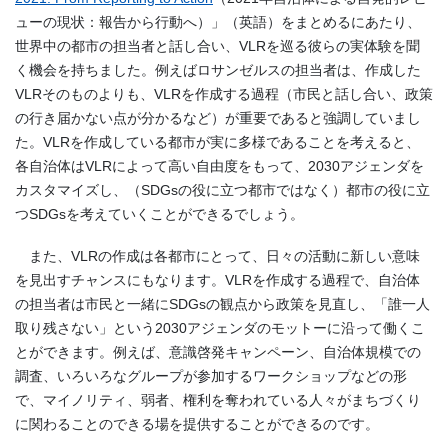
ューの現状：報告から行動へ）」（英語）をまとめるにあたり、
世界中の都市の担当者と話し合い、VLRを巡る彼らの実体験を聞
く機会を持ちました。例えばロサンゼルスの担当者は、作成した
VLRそのものよりも、VLRを作成する過程（市民と話し合い、政策
の行き届かない点が分かるなど）が重要であると強調していまし
た。VLRを作成している都市が実に多様であることを考えると、
各自治体はVLRによって高い自由度をもって、2030アジェンダを
カスタマイズし、（SDGsの役に立つ都市ではなく）都市の役に立
つSDGsを考えていくことができるでしょう。
また、VLRの作成は各都市にとって、日々の活動に新しい意味
を見出すチャンスにもなります。VLRを作成する過程で、自治体
の担当者は市民と一緒にSDGsの観点から政策を見直し、「誰一人
取り残さない」という2030アジェンダのモットーに沿って働くこ
とができます。例えば、意識啓発キャンペーン、自治体規模での
調査、いろいろなグループが参加するワークショップなどの形
で、マイノリティ、弱者、権利を奪われている人々がまちづくり
に関わることのできる場を提供することができるのです。