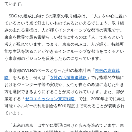
ています。
SDGsの達成に向けての東京の取り組みは、「人」を中心に置い
ているという点で好ましいものであるといえるでしょう。取り組
みの主たる目標は、人が輝くインクルーシブな都市の実現です。
東京を世界で最も素晴らしい都市にするのは「人」であるという
考えが現れています。つまり、東京のVLRは、人が輝く、持続可
能な生活を送ることができるインクルーシブな都市をつくるとい
う東京都のビジョンを反映したものになっています。
東京都のVLRのベースとなった都の基本計画
「
未来の東京戦
略
」
をみると、例えば「
女性の活躍推進戦略
」では指導的立場に
おけるジェンダー平等の実現や、女性が自らの希望に応じた生き
方を選択できるようにすることが掲げられています。また、都が
策定する「
ゼロエミッション東京戦略
」では、2030年までに再生
可能エネルギーの利用割合を50％程度まで高めることが表明され
ています。
「未来の東京」はすでに実現に向けた歩みを進めています。東