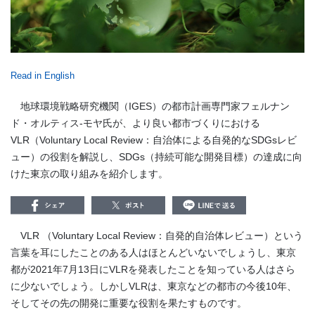
Read in English
地球環境戦略研究機関（IGES）の都市計画専門家フェルナン
ド・オルティス-モヤ氏が、より良い都市づくりにおける
VLR（Voluntary Local Review：自治体による自発的なSDGsレビ
ュー）の役割を解説し、SDGs（持続可能な開発目標）の達成に向
けた東京の取り組みを紹介します。
VLR （
Voluntary Local Review
：自発的自治体レビュー）という
言葉を耳にしたことのある人はほとんどいないでしょうし、東京
都が
2021
年
7
月
13
日に
VLR
を発表したことを知っている人はさら
に少ないでしょう。しかし
VLR
は、東京などの都市の今後
10
年、
そしてその先の開発に重要な役割を果たすものです。