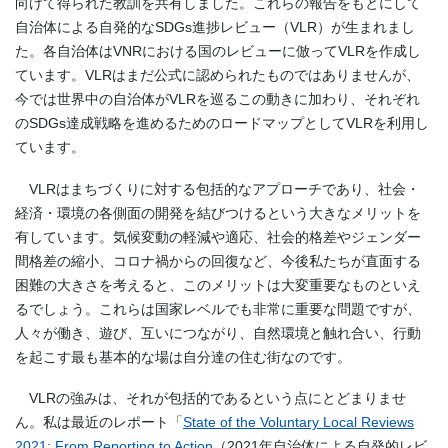
向けて得られた教訓を共有しました。これらの報告をもとにして
自治体による自発的なSDGs進捗レビュー（VLR）が生まれまし
た。各自治体はVNRにおける国のレビューに倣ってVLRを作成し
ています。VLRはまだ公式に認められたものではありませんが、
今では世界中の自治体がVLRを巡るこの動きに加わり、それぞれ
のSDGs達成戦略を進めるためのロードマップとしてVLRを利用し
ています。
VLRはまちづくりに対する包括的なアプローチであり、社会・
経済・環境の各側面の開発を結びつけるという大きなメリットを
有しています。気候変動の軽減や適応、社会的格差やジェンダー
間格差の縮小、コロナ禍からの回復など、今後私たちが直面する
困難の大きさを考えると、このメリットは大変重要なものといえ
るでしょう。これらは国家レベルでも非常に重要な問題ですが、
人々が働き、遊び、互いにつながり、自然環境と触れ合い、行動
を起こす最も基本的な場は自分達の住む街なのです。
VLRの強みは、それが包括的であるという点にとどまりませ
ん。私は最近のレポート「
State of the Voluntary Local Reviews
2021: From Reporting to Action
（2021年自治体による自発的レビ