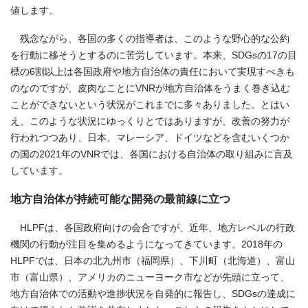
値します。
残念ながら、各国の多くの指導者は、このような野心的な公約
を行動に移そうとするのに苦労しています。本来、SDGsの17の目
標の6割以上は各国政府や地方自治体の責任において実現すべきも
のなのですが、皮肉なことにVNRが地方自治体をうまく巻き込む
ことができないという状況がこれまでに多々ありました。とはい
え、このような状況にゆっくりとではありますが、改善の努力が
行われつつあり、日本、マレーシア、ドイツなどを含むいくつか
の国の2021年のVNRでは、各国における自治体の取り組みに言及
しています。
地方自治体が持続可能な開発の最前線に立つ
HLPFは、各国政府向けの会合ですが、近年、地方レベルの行政
機関の行動が注目を集めるようになってきています。2018年の
HLPFでは、日本の北九州市（福岡県）、下川町（北海道）、富山
市（富山県）、アメリカのニューヨーク市などが先頭に立って、
地方自治体での活動や進捗状況を自発的に報告し、SDGsの達成に