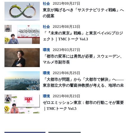
社会
2021年09月27日
東京が掲げるべき「サステナビリティ戦略」へ
の提案
社会
2021年08月13日
「『未来の東京』戦略」と東京ベイeSGプロジ
ェクト｜TMCトーク Vol.3
環境
2023年03月27日
「都市の変革には勇気が必要」スウェーデン、
マルメ市副市長
環境
2021年06月25日
「大都市が問題」から「大都市で解決」へ――
東京都立大学の饗庭伸教授が考える、地球の未
来のために東京ができること
環境
2021年08月23日
ゼロエミッション東京：都市の行動こそが重要
｜TMCトーク Vol.5