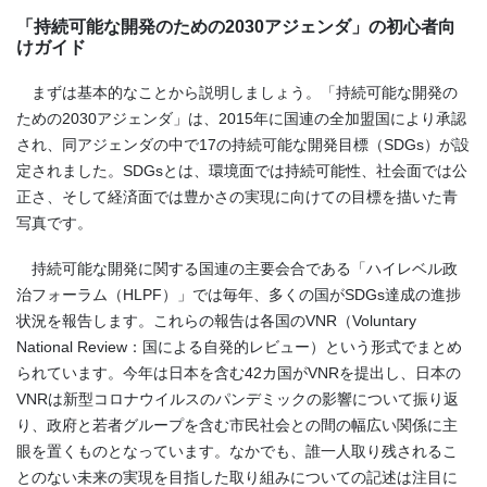
「持続可能な開発のための2030アジェンダ」の初心者向
けガイド
まずは基本的なことから説明しましょう。「持続可能な開発の
ための2030アジェンダ」は、2015年に国連の全加盟国により承認
され、同アジェンダの中で17の持続可能な開発目標（SDGs）が設
定されました。SDGsとは、環境面では持続可能性、社会面では公
正さ、そして経済面では豊かさの実現に向けての目標を描いた青
写真です。
持続可能な開発に関する国連の主要会合である「ハイレベル政
治フォーラム（HLPF）」では毎年、多くの国がSDGs達成の進捗
状況を報告します。これらの報告は各国のVNR（Voluntary
National Review：国による自発的レビュー）という形式でまとめ
られています。今年は日本を含む42カ国がVNRを提出し、日本の
VNRは新型コロナウイルスのパンデミックの影響について振り返
り、政府と若者グループを含む市民社会との間の幅広い関係に主
眼を置くものとなっています。なかでも、誰一人取り残されるこ
とのない未来の実現を目指した取り組みについての記述は注目に