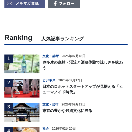
Ranking
人気記事ランキング
文化・芸術
2025年07月18日
1
奥多摩の森林・渓流と酒蔵体験で涼しさを味わ
う
ビジネス
2026年07月17日
2
日本のロボットスタートアップが見据える「ヒ
ューマノイド時代」
文化・芸術
2025年09月19日
3
東京の豊かな銭湯文化に浸る
社会
2026年02月20日
4