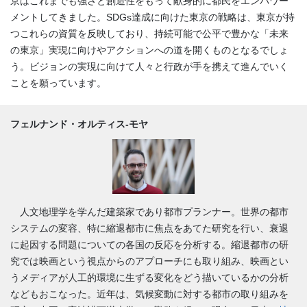
京はこれまでも強さと創造性をもって献身的に都民をエンパワー
メントしてきました。SDGs達成に向けた東京の戦略は、東京が持
つこれらの資質を反映しており、持続可能で公平で豊かな「未来
の東京」実現に向けやアクションへの道を開くものとなるでしょ
う。ビジョンの実現に向けて人々と行政が手を携えて進んでいく
ことを願っています。
フェルナンド・オルティス-モヤ
人文地理学を学んだ建築家であり都市プランナー。世界の都市
システムの変容、特に縮退都市に焦点をあてた研究を行い、衰退
に起因する問題についての各国の反応を分析する。縮退都市の研
究では映画という視点からのアプローチにも取り組み、映画とい
うメディアが人工的環境に生ずる変化をどう描いているかの分析
などもおこなった。近年は、気候変動に対する都市の取り組みを