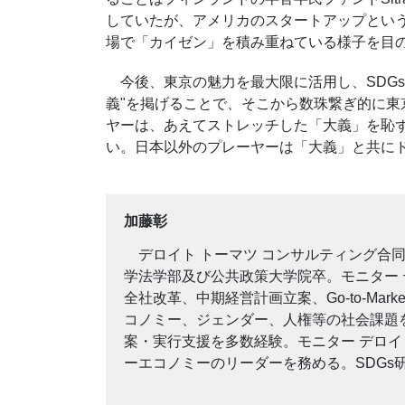
していたが、アメリカのスタートアップとい
場で「カイゼン」を積み重ねている様子を目
今後、東京の魅力を最大限に活用し、
SDGs
義
"
を掲げることで、そこから数珠繋ぎ的に東
ヤーは、あえてストレッチした「大義」を恥
い。日本以外のプレーヤーは「大義」と共に
加藤彰
デロイト トーマツ コンサルティング合同
学法学部及び公共政策大学院卒。モニター
全社改革、中期経営計画立案、
Go-to-Marke
コノミー、ジェンダー、人権等の社会課題
案・実行支援を多数経験。モニター デロ
ーエコノミーのリーダーを務める。
SDGs