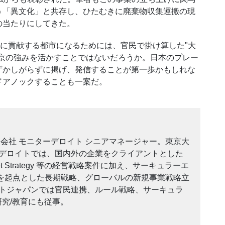
う「異文化」と共存し、ひたむきに廃棄物収集運搬の現
の当たりにしてきた。
に貢献する都市になるためには、官民で掛け算した
"
大
京の強みを活かすことではないだろうか。日本のプレー
ずかしがらずに掲げ、発信することが第一歩かもしれな
ドアノックすることも一案だ。
会社 モニターデロイト シニアマネージャー。東京大
 デロイトでは、国内外の企業をクライアントとした
t Strategy
等の経営戦略案件に加え、サーキュラーエ
を起点とした長期戦略、グローバルの新規事業戦略立
イトジャパンでは官民連携、ルール戦略、サーキュラ
研究
/
教育にも従事。