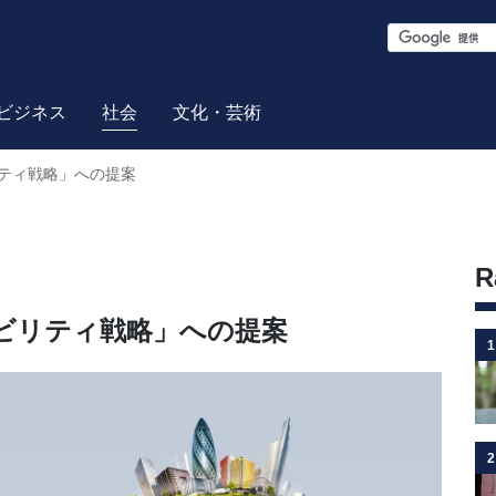
S
e
a
ビジネス
社会
文化・芸術
r
ティ戦略」への提案
c
h
R
ビリティ戦略」への提案
1
2