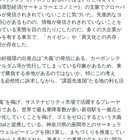
循環型経済
(
サーキュラーエコノミー
)
」の文脈でグローバ
みが発信されきれていないことに気づいた。先進的なヨ
関心があるものの、情報が発信されきれていないことを
めている実態を目の当たりにしたのだ。多くの大企業が
みを有する東京で、「カイゼン」や「異文化との共存」
態が存在した。
の好循環の出発点は
"
大義
"
の発信にある。カーボンシテ
テルダム等が先行してしまっている印象があるため、東
義で勝負する余地があるのではないか。特にこの考え
る必然性に訴求しながら、
"
課題先進国
"
たる地の利も活
義
"
を掲げ、サステナビリティ市場で活躍するプレーヤ
鉄である。世界で最も乗降客数が多い新宿駅を一拠点と
ー化していくことを掲げ、ゴミをゼロにするという大義
bal
と提携している。神奈川県の座間市とのサーキュラ
ウェルビーイングを掛け算し、まちづくりを推進してい
a
からも表彰された。筆者もこの事業の立ち上げに関与