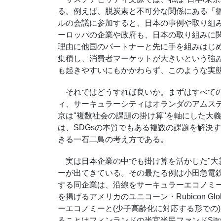
る。例えば、脱炭素と不可分な関係にある「
ルの会議に参加すると、日本の事例や取り組
ーロッパの企業や政府も、日本の取り組みに
理由に他国のパートナーと先に手を組みはじ
集積し、消費者マーケットが大きいという強
も起きやすいにもかかわらず、このような実
それではどうすれば良いか。まずはすべて
ィ、サーキュラーシティはオランダのアムス
京は
"
複数社会の課題の掛け算
"
を軸にした大
は、
SDGs
の本質でもある複数の課題を解決す
きる一石二鳥の考え方である。
実は日本企業の中でも掛け算を活かした
"
大
ーが出てきている。その最たる例は小田急電
する同企業は、沿線をサーキュラーエコノミ
を掲げるアメリカのユニコーン・
Rubicon Glo
ーエコノミーと
(
少子高齢化に対応する形での
)
ることはフィンランドの半官半民ファンド
Sitr