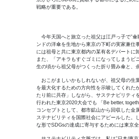
戦略が重要である。
今年天国へと旅立った祖父は江戸っ子で
"
傘
ンドの洋傘を生地から東京の下町の実家兼仕
には祖母と共に東京都内の某有名デパートに
また、「アキラもすぐゴミになってしまうビ
生の頃から祖父母がつくった折り畳み傘と、
おこがましいかもしれないが、祖父母の生業
を最大化するための方向性を示唆してくれた
たり前に共存」しながら、サステナビリティ
行われた東京
2020
大会でも 「
Be better, toget
コンセプトとして、都市鉱山から回収した金
ステナビリティを国際社会にアピールした。
な形で
SDGs
の達成に寄与するためには東京
サステナビリティ文脈では、私は
"
日本
/
東京