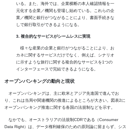
いる。また、海外では、企業横断の本人確認情報を一
元化する企業／機関も登場し始めている。これらの企
業／機関と銀行がつながることにより、書面手続きな
しで銀行取引ができるようになる。
3. 複合的なサービスがシームレスに実現
様々な産業の企業と銀行がつながることにより、お
カネに関するサービスだけでなく、例えば、シナリオ
に示すような旅行に関する複合的なサービスを
1
つの
インターフェースで完結できるようになる。
オープンバンキングの動向と現状
オープンバンキングは、主に欧米とアジア先進国で進んでお
り、これは当局や関連機関の推進によるところが大きい。図表
2
に
オープンバンキング推進に関する各国の法規制などを示す。
なかでも、オーストラリアの法規制
CDR
である（
Consumer
Data Right
）は、データ権利確保のための原則論に留まらず、シス