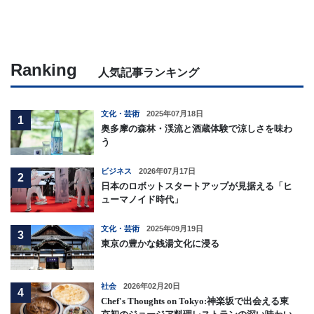
Ranking
人気記事ランキング
文化・芸術
2025年07月18日
1
奥多摩の森林・渓流と酒蔵体験で涼しさを味わ
う
ビジネス
2026年07月17日
2
日本のロボットスタートアップが見据える「ヒ
ューマノイド時代」
文化・芸術
2025年09月19日
3
東京の豊かな銭湯文化に浸る
社会
2026年02月20日
4
Chef's Thoughts on Tokyo:神楽坂で出会える東