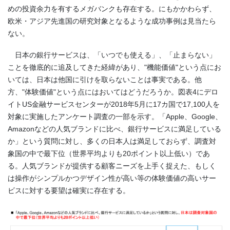
めの投資余力を有するメガバンクも存在する。にもかかわらず、
欧米・アジア先進国の研究対象となるような成功事例は見当たら
ない。
日本の銀行サービスは、「いつでも使える」、「止まらない」
ことを徹底的に追及してきた経緯があり、"機能価値"という点にお
いては、日本は他国に引けを取らないことは事実である。他
方、"体験価値"という点にはおいてはどうだろうか。図表
4
にデロ
イト
US
金融サービスセンターが
2018
年
5
月に
17
カ国で
17,100
人を
対象に実施したアンケート調査の一部を示す。「
Apple
、
Google
、
Amazon
などの人気ブランドに比べ、銀行サービスに満足している
か」という質問に対し、多くの日本人は満足しておらず、調査対
象国の中で最下位（世界平均よりも
20
ポイント以上低い）であ
る。人気ブランドが提供する顧客ニーズを上手く捉えた、もしく
は操作がシンプルかつデザイン性が高い等の体験価値の高いサー
ビスに対する要望は確実に存在する。