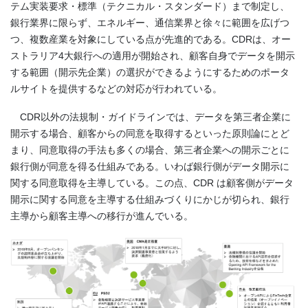
テム実装要求・標準（テクニカル・スタンダード）まで制定し、
銀行業界に限らず、エネルギー、通信業界と徐々に範囲を広げつ
つ、複数産業を対象にしている点が先進的である。
CDR
は、オー
ストラリア
4
大銀行への適用が開始され、顧客自身でデータを開示
する範囲（開示先企業）の選択ができるようにするためのポータ
ルサイトを提供するなどの対応が行われている。
CDR以外の法規制・ガイドラインでは、データを第三者企業に
開示する場合、顧客からの同意を取得するといった原則論にとど
まり、同意取得の手法も多くの場合、第三者企業への開示ごとに
銀行側が同意を得る仕組みである。いわば銀行側がデータ開示に
関する同意取得を主導している。この点、
CDR
は顧客側がデータ
開示に関する同意を主導する仕組みづくりにかじが切られ、銀行
主導から顧客主導への移行が進んでいる。