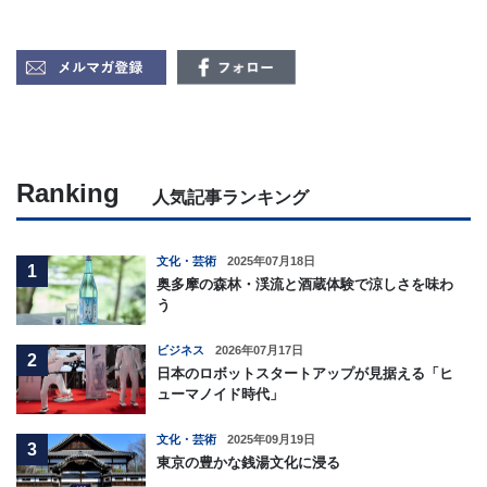
Ranking
人気記事ランキング
文化・芸術
2025年07月18日
1
奥多摩の森林・渓流と酒蔵体験で涼しさを味わ
う
ビジネス
2026年07月17日
2
日本のロボットスタートアップが見据える「ヒ
ューマノイド時代」
文化・芸術
2025年09月19日
3
東京の豊かな銭湯文化に浸る