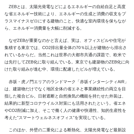
ZEB
とは、太陽光発電などによるエネルギーの自給自足と高度
な省エネルギー技術により、エネルギーの生成と消費の収支をプ
ラスマイナスゼロにする建物のこと。快適な室内環境を保ちなが
ら、エネルギー消費量を大幅に削減する。
なぜ
ZEB
が重要なのかと言えば、実は、オフィスビルや住宅が
集積する東京では、
CO2
排出量全体の
70
％以上が建物から排出さ
れているからだ。当然これは世界の大都市共通の課題で、欧米で
は先行して
ZEB
化に取り組んでいる。東京でも建築物の
ZEB
化
に向
けた取り組み
が進
む中
、
環境に配慮したビルが増えている
。
赤坂・虎ノ門エリアのランドマーク「赤坂インターシティ
AIR
」
は、
建築物だけでなく地区全体の省エネと事業継続性の両立を目
指した複合ビル
。
日射遮断と自然換気の機能を持たせた外装は、
結果的に新型コロナウイルス対策にも活用されたという。省エネ
や
CO2
削減に加え、そこで働く人の健康や快適性、知的生産性を
考えた"スマートウェルネスオフィス"を実現している。
このほか、外壁の二重化による断熱化、太陽光発電など最新設