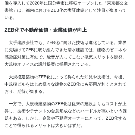
備を導入して
2020
年に国分寺市に移転オープンした「東京都公文
書館」は、都内における
ZEB
化の実証建築として注目が集まって
いる。
ZEB
化で不動産価値・企業価値が向上
大手建設会社でも、
ZEB
化に向けた技術は進化している。業界
に先駆けて
ZEB
に取り組んできた清水建設では、建物の省エネや
感染症対策に有効で、騒音が入ってこない吸気スリットを開発。
大規模オフィスの設計提案に採用されている。
大規模建築物の
ZEB
化によって得られた知見や技術は、今後、
中規模ビルをはじめ様々な建物の
ZEB
化にも応用が利くとされて
おり、期待が集まる。
一方で、大規模建築物の
ZEB
化は従来の建設よりもコストが上
昇し、技術やテナントの合意形成などのハードルが高いという課
題もある。しかし、企業や不動産オーナーにとって、
ZEB
化する
ことで得られるメリットは大きいはずだ。