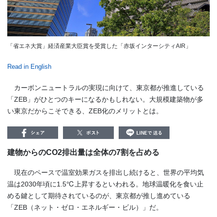
「省エネ大賞」経済産業大臣賞を受賞した「赤坂インターシティAIR」
Read in English
カーボンニュートラルの実現に向けて、東京都が推進している
「ZEB」がひとつのキーになるかもしれない。大規模建築物が多
い東京だからこそできる、ZEB化のメリットとは。
建物からの
CO2
排出量は全体の
7
割を占める
現在のペースで温室効果ガスを排出し続けると、世界の平均気
温は
2030
年頃に
1.5
℃上昇するといわれる。地球温暖化を食い止
める鍵として期待されているのが、東京都が推し進めている
「
ZEB
（ネット・ゼロ・エネルギー・ビル）」だ。