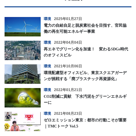
環境
2025年01月27日
電力の自給自足と脱炭素社会を目指す、官民協
働の再生可能エネルギー事業
環境
2022年04月04日
再エネでグリーン化を加速！ 変わるSDGs時代
のオフィスビル
環境
2021年10月06日
環境配慮型オフィスビル、東京スクエアガーデ
ンが挑戦する「廃プラスチック再資源化」
環境
2022年01月21日
CO2削減に貢献 下水汚泥をグリーンエネルギ
ーに
環境
2021年08月23日
ゼロエミッション東京：都市の行動こそが重要
｜TMCトーク Vol.5