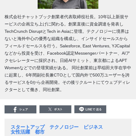
株式会社チャットブック創業者代表取締役社長。10年以上新規サ
ービスの企画立ち上げに関わる。創業直後に資金調達を発表し
TechCrunch DisruptとTech in Asiaに登壇。テクノロジーに境界は
ないと海外中心の優秀な組織を構成し、インサイドセールスから
フィールドセールスを行う。Salesforce, East Ventures, YJCapital
などから投資を受け、Facebook認定Messengerパートナー、AIア
クセレレーターに採択され、日経AIサミット、東京都によるAPT
Womenなどでの登壇実績がある。 同社創業前は早稲田大学在学中
に起業し、6年間副社長兼CTOとして国内外で500万ユーザーを誇
るサービスを0から企画開発。その後リクルートにてウェブディレ
クターとして働き、同社創業。
スタートアップ
テクノロジー
ビジネス
女性活躍
都市