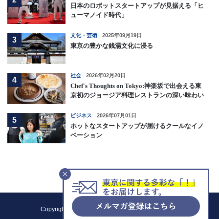
日本のロボットスタートアップが見据える「ヒ
ューマノイド時代」
文化・芸術
2025年09月19日
3
東京の豊かな銭湯文化に浸る
社会
2026年02月20日
4
Chef's Thoughts on Tokyo:神楽坂で出会える東
京初のジョージア料理レストランの深い味わい
ビジネス
2026年07月01日
5
ホットなスタートアップが届けるクールなイノ
ベーション
F
Copyright (C) 2021 Tokyo Metropolitan Government.