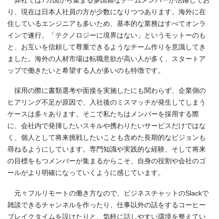
り、現在は日本人社員の方が少数になりつつあります。海外に在
住しているエンジニアも多いため、基本的な業務はすべてオンラ
インで遂行。「テクノロジーに境界はない」というモットーのも
と、お互いを信頼して尊重できるようなチーム作りを意識してき
ました。海外の人材市場は転職意欲が高い人が多く、スタートア
ップで働きたいと希望する人が多いのも特徴です。
採用の際に書類選考や面接を実施したにも関わらず、企業側の
ヒアリング不足が原因で、入社後のミスマッチが発生してしまう
ケースは多々あります。そこで私たちはメンバーを採用する際
に、会社内で発揮したいスキルや携わりたいサービスだけではな
く、個人として将来挑戦したいことも含めた長期的なビジョンも
尋ねるようにしています。専門知識や実践的な経験、そして将来
の目標をもつメンバーが集まるからこそ、自身の役割や会社のゴ
ールがより明確になっていくように感じています。
元々フルリモートの働き方なので、ビジネスチャットのSlackで
雑談できるチャンネルを作ったり、仕事以外の話をするコーヒー
ブレイクタイムを設けたりと、気軽に話しやすい環境を整えてい