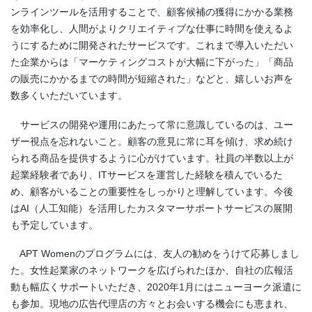
ンラインツールを活用することで、顧客候補の獲得にかかる業務
を効率化し、人間がよりクリエイティブな仕事に時間を使えるよ
うにするために開発されたサービスです。これまで導入いただい
た企業からは「マーケティングコストが大幅に下がった」「商品
の販売にかかるまでの時間が短縮された」などと、嬉しいお声を
数多くいただいています。
サービスの開発や運用にあたって常に意識しているのは、ユー
ザー視点を忘れないこと。顧客の意見に常に耳を傾け、求め続け
られる商品を提供するように心がけています。社員の半数以上が
起業経験者であり、ITサービスを運営した経験を積んでいるた
め、顧客がいることの重要性をしっかりと理解しています。今後
はAI（人工知能）を活用したカスタマーサポートサービスの展開
も予定しています。
APT Womenのプログラムには、友人の勧めをうけて応募しまし
た。女性起業家のネットワークを広げられたほか、自社の広報活
動も幅広くサポートいただき、2020年1月にはニューヨーク派遣に
も参加。現地の広告代理店の方々とお会いする機会にも恵まれ、