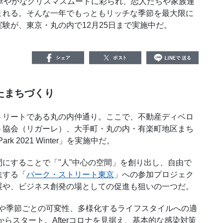
華やかなクリスマスムードに彩られ、恋人たちや家族連
まれる。そんな一年でもっともリッチな季節を最大限に
験が、東京・丸の内で12月25日まで実施中だ。
たまちづくり
リートである丸の内仲通り。ここで、不動産ディベロ
ト協会（リガーレ）、大手町・丸の内・有楽町地区まち
ark 2021 Winter」を実施中だ。
にすることで「"人"中心の空間」を創り出し、自由で
進する「
パーク・ストリート東京
」への参加プロジェク
展や、ビジネス創発の場としての促進も狙いの一つだ。
「通りの役割や季節ごとの可変性、多様化するライフスタイルへの適
からスタート。Afterコロナを見据え、基本的な感染対策