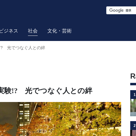
S
e
a
ビジネス
社会
文化・芸術
r
? 光でつなぐ人との絆
c
h
R
験!? 光でつなぐ人との絆
1
2