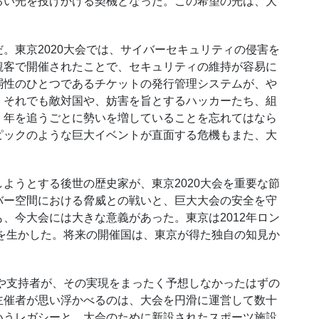
るい光を投げかける契機となった。この希望の光は、大
東京2020大会では、サイバーセキュリティの侵害を
観客で開催されたことで、セキュリティの維持が容易に
弱性のひとつであるチケットの発行管理システムが、や
。それでも敵対国や、妨害を旨とするハッカーたち、組
、年を追うごとに勢いを増していることを忘れてはなら
ピックのような巨大イベントが直面する危機もまた、大
うとする後世の歴史家が、東京2020大会を重要な節
バー空間における脅威との戦いと、巨大大会の安全を守
、今大会には大きな意義があった。東京は2012年ロン
訓を生かした。将来の開催国は、東京が得た独自の知見か
や支持者が、その実現をまったく予想しなかったはずの
主催者が思い浮かべるのは、大会を円滑に運営して数十
いうレガシーと、大会のために新設されたスポーツ施設