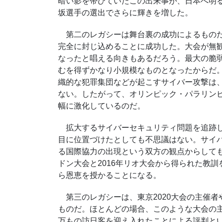
暗い影を帯びていたこの出来事が、日本へ明
坂選手の選出でさらに輝きを増した。
第二のレガシーは舞台裏の成功によるものだ。
完全に封じ込めることに成功した。大会が無
なったと唱える向きもあるだろう。最大の脆
むを得ずかなり小規模なものとなったからだ
織的な犯罪集団などが起こすサイバー攻撃は
ない。したがって、オリンピック・パラリン
幅に激化しているのだ。
拡大するサイバーセキュリティ問題を追跡しよ
目に位置づけたとしても不思議はない。サイ
る国際協力の出現という双方の観点からしても
ドン大会と2016年リオ大会から得られた教
ら恩恵を授かることになる。
第三のレガシーは、東京2020大会の主催者
ものだ。ほとんどの場合、このような大会の
万もの訪日客を迎え入れたことによる評判と