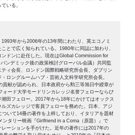
っている。
993年から2006年の13年間にわたり、英エコノミ
ことで広く知られている。1980年に同誌に加わり、
に赴任した。現在はGlobal Commission for
 Policy（パンデミック後の政策検討グローバル会議）共同監
エティ会長、ロンドン国際戦略研究所会長、ダブリン
ジ・ロングルームハブ・芸術人文科学研究所会長。
への貢献が認められ、日本政府から勲三等旭日中綬章が
スフォード大学モードリンカレッジ名誉フェローならび
潮田フェロー。2017年から18年にかけてはオックス
ウルズカレッジで客員フェローを務めた。日本、アジ
について14冊の著作を上梓しており、イタリアを題材
タリー映画『Girlfriend in a Coma（原題）』で
レーションを手がけた。近年の著作には2017年の