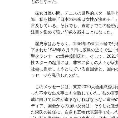
ものとなった。
彼女は長い間、テニスの世界的スター選手と
際、私も拙書『日本の未来は女性が決める！』
言及している。それでも、直前までこの秘密
注目を集めて強い印象を残すことになった。
歴史家はおそらく、1964年の東京五輪で行
下された1945年８月６日に広島の近くで生
聖火ランナーの坂井義則氏だ。そして、202
性スターの起用には、非常に多くの人々が坂
社会に提示しようとしている自国像と、国内
ッセージを発信したのだ。
このメッセージは、東京
2020
大会組織委員
った不幸な出来事にも合致していた。彼の言
成に向けて日本が進まなければならない道程
ディア、国会からの強い反発は、そうした進
た森氏の後任に、自身も五輪代表選手であっ