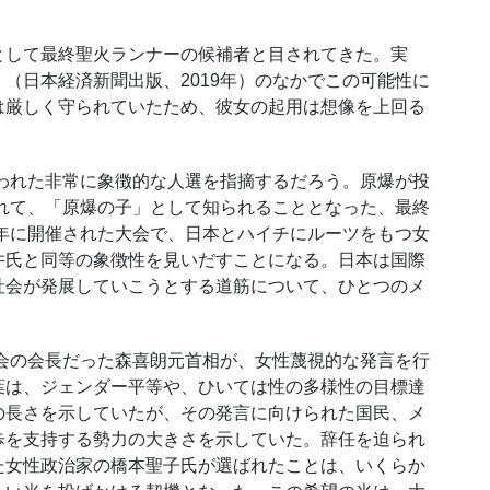
して最終聖火ランナーの候補者と目されてきた。実
（日本経済新聞出版、2019年）のなかでこの可能性に
は厳しく守られていたため、彼女の起用は想像を上回る
われた非常に象徴的な人選を指摘するだろう。原爆が投
まれて、「原爆の子」として知られることとなった、最終
1年に開催された大会で、日本とハイチにルーツをもつ女
井氏と同等の象徴性を見いだすことになる。日本は国際
社会が発展していこうとする道筋について、ひとつのメ
会の会長だった森喜朗元首相が、女性蔑視的な発言を行
葉は、ジェンダー平等や、ひいては性の多様性の目標達
の長さを示していたが、その発言に向けられた国民、メ
歩を支持する勢力の大きさを示していた。辞任を迫られ
た女性政治家の橋本聖子氏が選ばれたことは、いくらか