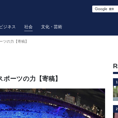
S
e
a
ビジネス
社会
文化・芸術
r
ーツの力【寄稿】
c
h
R
スポーツの力【寄稿】
1
2