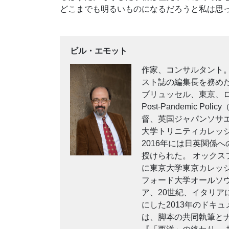
どこまでも明るいものになるだろうと私は思
ビル・エモット
作家、コンサルタント。1
スト誌の編集長を務めた
ブリュッセル、東京、ロンドン
Post-Pandemic
督、英国ジャパンソサ
大学トリニティカレッ
2016年には日英関係
授けられた。 オック
に東京大学東京カレッジ
フォード大学オールソ
ア、20世紀、イタリア
にした2013年のドキュメン
は、脚本の共同執筆とナ