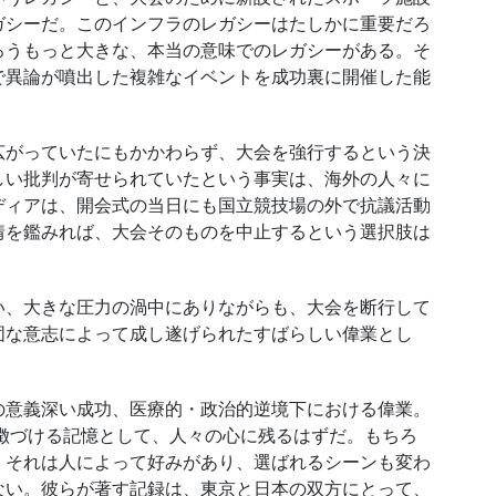
ガシーだ。このインフラのレガシーはたしかに重要だろ
ろうもっと大きな、本当の意味でのレガシーがある。そ
で異論が噴出した複雑なイベントを成功裏に開催した能
がっていたにもかかわらず、大会を強行するという決
しい批判が寄せられていたという事実は、海外の人々に
ディアは、開会式の当日にも国立競技場の外で抗議活動
情を鑑みれば、大会そのものを中止するという選択肢は
、大きな圧力の渦中にありながらも、大会を断行して
固な意志によって成し遂げられたすばらしい偉業とし
意義深い成功、医療的・政治的逆境下における偉業。
特徴づける記憶として、人々の心に残るはずだ。もちろ
、それは人によって好みがあり、選ばれるシーンも変わ
ない。彼らが著す記録は、東京と日本の双方にとって、