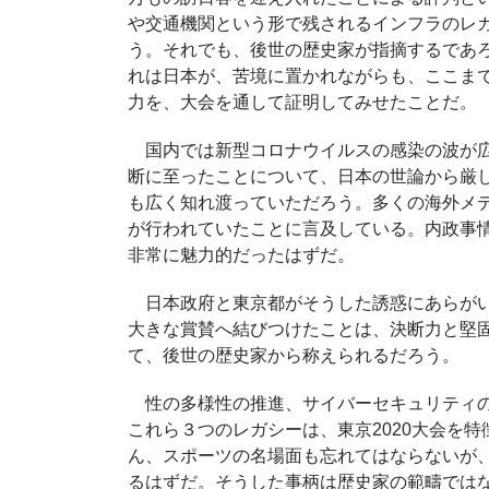
や交通機関という形で残されるインフラのレ
う。それでも、後世の歴史家が指摘するであ
れは日本が、苦境に置かれながらも、ここま
力を、大会を通して証明してみせたことだ。
国内では新型コロナウイルスの感染の波が広
断に至ったことについて、日本の世論から厳
も広く知れ渡っていただろう。多くの海外メ
が行われていたことに言及している。内政事
非常に魅力的だったはずだ。
日本政府と東京都がそうした誘惑にあらがい
大きな賞賛へ結びつけたことは、決断力と堅
て、後世の歴史家から称えられるだろう。
性の多様性の推進、サイバーセキュリティの
これら３つのレガシーは、東京2020大会を
ん、スポーツの名場面も忘れてはならないが
るはずだ。そうした事柄は歴史家の範疇では