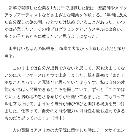
新卒で就職した企業を1カ月半で退職した後は、塾講師やメイク
アップアーティストなどさまざまな職業を体験する。2年間に及ん
だ自分探しの旅の間、ひとつだけ決めていることがあった。いつ
かは起業したい。その後プログラミングというスキルに出合い、
多くの子どもたちに教えたいと思うようになった。
田中はいちばんの転機を、25歳で大阪から上京した時だと振り
返る。
「このままでは自分が成長できないと思って、家も決まってな
いのにスーツケースひとつで上京しました。親も最初は『またア
ホなこと言って』と冗談だと思っていたようです。私は自分の才
能がいちばん発揮できるところを探していて、ずっと『ここでは
ない』と居心地の悪さを感じながら働いてきました。でもワッフ
ルを立ち上げて、ようやく自分が伸び伸びと働ける場所を見つけ
ました。仕事って、自分の才能や能力や可能性を最も還元できる
ものだと思っています」（田中）
一方の斎藤はアメリカの大学院に留学した時にデータサイエン