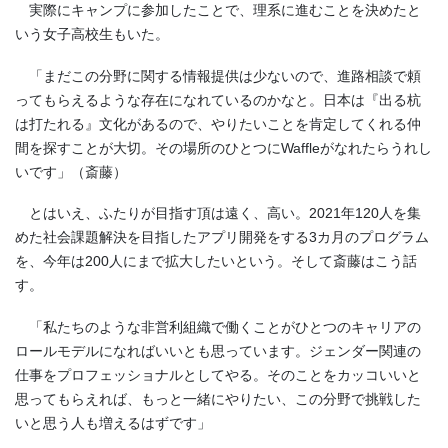
実際にキャンプに参加したことで、理系に進むことを決めたと
いう女子高校生もいた。
「まだこの分野に関する情報提供は少ないので、進路相談で頼
ってもらえるような存在になれているのかなと。日本は『出る杭
は打たれる』文化があるので、やりたいことを肯定してくれる仲
間を探すことが大切。その場所のひとつにWaffleがなれたらうれし
いです」（斎藤）
とはいえ、ふたりが目指す頂は遠く、高い。2021年120人を集
めた社会課題解決を目指したアプリ開発をする3カ月のプログラム
を、今年は200人にまで拡大したいという。そして斎藤はこう話
す。
「私たちのような非営利組織で働くことがひとつのキャリアの
ロールモデルになればいいとも思っています。ジェンダー関連の
仕事をプロフェッショナルとしてやる。そのことをカッコいいと
思ってもらえれば、もっと一緒にやりたい、この分野で挑戦した
いと思う人も増えるはずです」