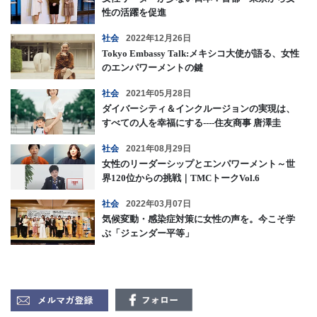
性の活躍を促進
社会
2022年12月26日
Tokyo Embassy Talk:メキシコ大使が語る、女性
のエンパワーメントの鍵
社会
2021年05月28日
ダイバーシティ＆インクルージョンの実現は、
すべての人を幸福にする----住友商事 唐澤圭
社会
2021年08月29日
女性のリーダーシップとエンパワーメント～世
界120位からの挑戦｜TMCトークVol.6
社会
2022年03月07日
気候変動・感染症対策に女性の声を。今こそ学
ぶ「ジェンダー平等」