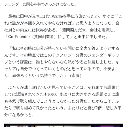
ジェンダーに関心を持つきっかけになった。
最初は田中が立ち上げたWaffleを手伝う形だったが、すぐに「こ
れは誰かが本腰を入れてやらなければ」と思うようになった。会
社員との両立には限界がある。1週間悩んだ末、会社を退職し、
「Co-Founder（共同創業者）にして」と田中に申し出た。
「私はその時に自分が持っている問いに全力で答えようとする
んです。その時点ではこのテクノロジー分野のジェンダーギャッ
プという課題は、誰もやらないなら私がやると決意しました。キ
ャリアは自分でつくっていくものだと思っているので、不安よ
り、頑張ろうという気持ちでした」（斎藤）
ふたりが成し遂げたいと思っていることは、それまでも課題と
しては認識されてきたものの、あまりに大きすぎる課題ゆえに誰
も本気で取り組んでこようとしなかった分野だ。だからこそ、ふ
たりで取り組めて良かったという。ふたりだと喜び2倍、悲しみ半
分になるからと。