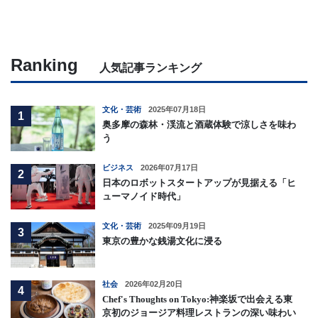
Ranking
人気記事ランキング
文化・芸術
2025年07月18日
1
奥多摩の森林・渓流と酒蔵体験で涼しさを味わ
う
ビジネス
2026年07月17日
2
日本のロボットスタートアップが見据える「ヒ
ューマノイド時代」
文化・芸術
2025年09月19日
3
東京の豊かな銭湯文化に浸る
社会
2026年02月20日
4
Chef's Thoughts on Tokyo:神楽坂で出会える東
京初のジョージア料理レストランの深い味わい