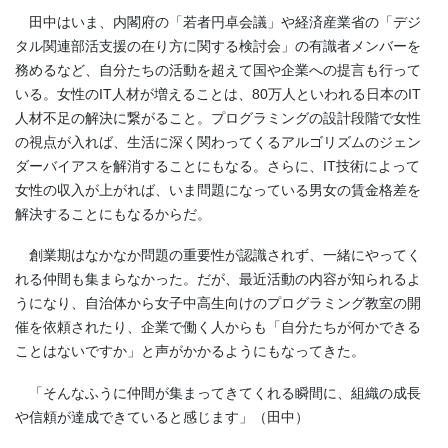
田中はいま、内閣府の「若者円卓会議」や経済産業省の「デジ
タル関連部活支援の在り方に関する検討会」の有識者メンバーを
務めるなど、自分たちの活動を超えて国や企業への提言も行って
いる。女性のIT人材が増えることは、80万人といわれる日本のIT
人材不足の解決に繋がること。プログラミングの設計段階で女性
の視点が入れば、生活に深く関わってくるアルゴリズムのジェン
ダーバイアスを解消することにもなる。さらに、IT技術によって
女性の収入が上がれば、いま問題になっている男女の賃金格差を
解決することにもなるからだ。
創業期はなかなか問題の重要性が認識されず、一緒にやってく
れる仲間も集まらなかった。だが、最近活動の内容が知られるよ
うになり、自治体から女子中高生向けのプログラミング教室の開
催を依頼されたり、企業で働く人からも「自分たちが何かできる
ことはないですか」と声がかかるようにもなってきた。
「そんなふうに仲間が集まってきてくれる瞬間に、組織の成長
や信頼が達成できていると感じます」（田中）