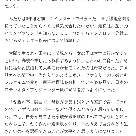
を競う。
ふたりは3年ほど前、ツイッター上で出会った。同じ課題意識を
持っていたことからすぐに意気投合したのだが、最初はお互いの
バックグラウンドも知らないまま、ひたすらテクノロジー分野に
おけるジェンダー格差について議論した。
大阪で生まれた田中は、父親から「女の子は大学に行かなくて
もいい。高校卒業したら就職するように」と言われて育った。そ
れに猛然と抗議して大学に行かせてくれたのは母親だった。アメ
リカへの留学中、当たり前のようにホストファミリーの夫婦とも
フルタイムで働き、家事や育児を分担している姿を見て、日本の
ステレオタイプなジェンダー観に疑問を持つようになった。
「父親が亭主関白で、母親が専業主婦という家庭で育ってきた
ので、いずれ自分もパートなどで働くんだろうと思っていまし
た。でも、自分が見てきた家族が選択肢のすべてではないと知っ
たからこそ、たくさんの選択肢を知り、そのうえで自分がどう生
きたいのかを選択できることが大事だと思うようになりました」