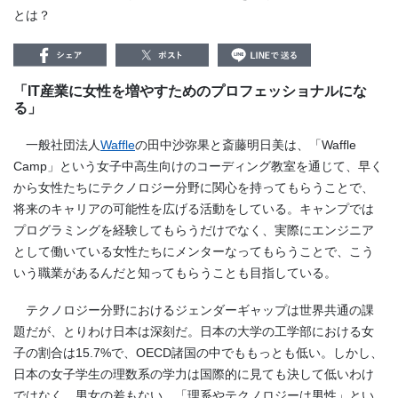
とは？
「IT産業に女性を増やすためのプロフェッショナルにな
る」
一般社団法人
Waffle
の田中沙弥果と斎藤明日美は、「Waffle
Camp」という女子中高生向けのコーディング教室を通じて、早く
から女性たちにテクノロジー分野に関心を持ってもらうことで、
将来のキャリアの可能性を広げる活動をしている。キャンプでは
プログラミングを経験してもらうだけでなく、実際にエンジニア
として働いている女性たちにメンターなってもらうことで、こう
いう職業があるんだと知ってもらうことも目指している。
テクノロジー分野におけるジェンダーギャップは世界共通の課
題だが、とりわけ日本は深刻だ。日本の大学の工学部における女
子の割合は15.7%で、OECD諸国の中でももっとも低い。しかし、
日本の女子学生の理数系の学力は国際的に見ても決して低いわけ
ではなく、男女の差もない。「理系やテクノロジーは男性」とい