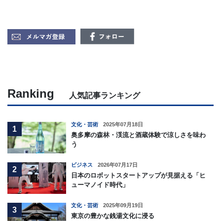
Ranking
人気記事ランキング
文化・芸術
2025年07月18日
1
奥多摩の森林・渓流と酒蔵体験で涼しさを味わ
う
ビジネス
2026年07月17日
2
日本のロボットスタートアップが見据える「ヒ
ューマノイド時代」
文化・芸術
2025年09月19日
3
東京の豊かな銭湯文化に浸る