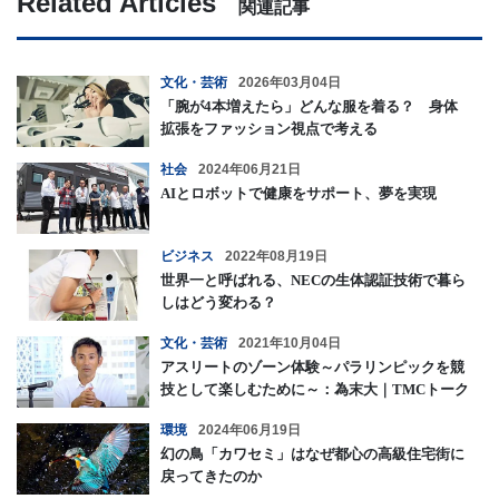
Related Articles
関連記事
文化・芸術
2026年03月04日
「腕が4本増えたら」どんな服を着る？ 身体
拡張をファッション視点で考える
社会
2024年06月21日
AIとロボットで健康をサポート、夢を実現
ビジネス
2022年08月19日
世界一と呼ばれる、NECの生体認証技術で暮ら
しはどう変わる？
文化・芸術
2021年10月04日
アスリートのゾーン体験～パラリンピックを競
技として楽しむために～：為末大｜TMCトーク
Vol.15
環境
2024年06月19日
幻の鳥「カワセミ」はなぜ都心の高級住宅街に
戻ってきたのか