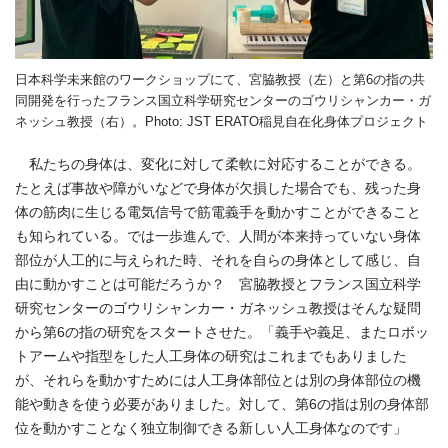
日本科学未来館のワークショップにて、宮脇教授（左）と第6の指の共
同開発を行ったフランス国立科学研究センターのゴウリシャンカー・ガ
ネッシュ教授（右）。Photo: JST ERATO稲見自在化身体プロジェクト
私たちの身体は、変化に対して柔軟に対応することができる。
たとえば事故や障がいなどで身体が欠損した場合でも、残った身
体の筋肉に生じる電気信号で筋電義手を動かすことができること
も知られている。では一歩進んで、人間が本来持っていない身体
部位が人工的に与えられた時、それを自らの身体として感じ、自
由に動かすことは可能だろうか？ 宮脇教授とフランス国立科学
研究センターのゴウリシャンカー・ガネッシュ教授はそんな疑問
から第
6
の指の研究をスタートさせた。「義手や義足、またロボッ
トアームや指型をした人工身体の研究はこれまでもありました
が、それらを動かすためには人工身体部位とは別の身体部位の機
能や動きを使う必要がありました。対して、第
6
の指は別の身体部
位を動かすことなく独立制御できる新しい人工身体なのです」