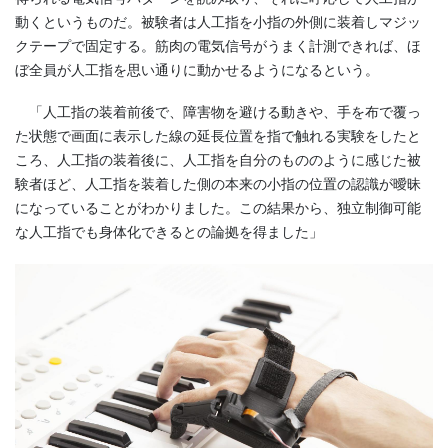
動くというものだ。被験者は人工指を小指の外側に装着しマジッ
クテープで固定する。筋肉の電気信号がうまく計測できれば、ほ
ぼ全員が人工指を思い通りに動かせるようになるという。
「人工指の装着前後で、障害物を避ける動きや、手を布で覆っ
た状態で画面に表示した線の延長位置を指で触れる実験をしたと
ころ、人工指の装着後に、人工指を自分のもののように感じた被
験者ほど、人工指を装着した側の本来の小指の位置の認識が曖昧
になっていることがわかりました。この結果から、独立制御可能
な人工指でも身体化できる
との論拠を得ました」