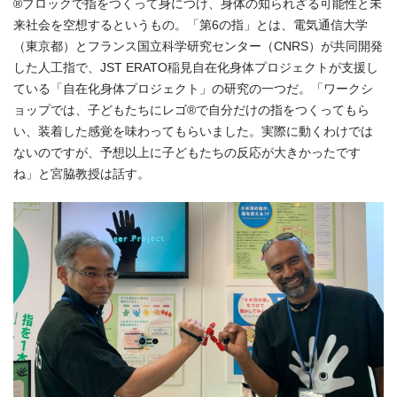
®ブロックで指をつくって身につけ、身体の知られざる可能性と未
来社会を空想するというもの。「第
6
の指」とは、電気通信大学
（東京都）とフランス国立科学研究センター（
CNRS
）が共同開発
した人工指で、
JST ERATO
稲見自在化身体プロジェクトが支援し
ている「自在化身体プロジェクト」の研究の一つだ。「ワークシ
ョップでは、子どもたちにレゴ
®
で自分だけの指をつくってもら
い、装着した感覚を味わってもらいました。実際に動くわけでは
ないのですが、予想以上に子どもたちの反応が大きかったです
ね」と宮脇教授は話す。