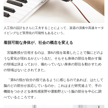
人工指の設計をさらに工夫することによって、楽器の演奏や高速キータ
イピングなど実用化の可能性もあるという。
着脱可能な身体が、社会の概念を変える
宮脇教授が注視するのは、第
6
の指を装着したことで脳にどのよ
うな変化が現れるかという点だ。そもそも身体の部位を動かす脳
の領域は決まっており、備わっていない身体の部位を動かすため
の領域はないとされてきた。
「第
6
の指が自分の指であるように感じるのであれば、はたして
脳のどの部分が反応しているのか。これはまだ研究途上で、手の
機能をつかさどる体性感覚野や運動野という脳の部分を中心に調
べているところです」