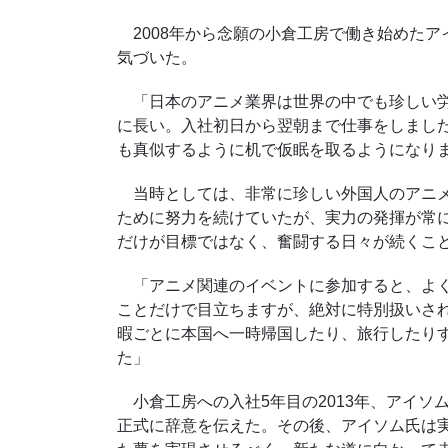
2008年から念願の小倉工房で働き始めたア
気づいた。
「日本のアニメ業界は世界の中でも珍しい労
に長い。入社初日から翌朝まで仕事をしまし
も真似するように机で仮眠を取るようになり
当時としては、非常に珍しい外国人のアニメ
ために努力を続けていたが、実力の発揮が常
だけが目標ではなく、奮闘する日々が続くこ
「アニメ関連のイベントに参加すると、よく
ことだけで目立ちますが、絶対に特別扱いさ
暇ごとに本国へ一時帰国したり、旅行したり
た」
小倉工房への入社
5
年目の
2013
年、アイソ
正式に辞意を伝えた。その後、アイソム氏は