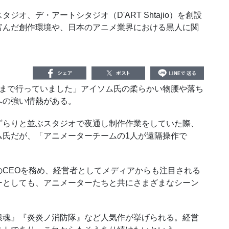
、デ・アートシタジオ（D'ART Shtajio）を創設
富んだ創作環境や、日本のアニメ業界における黒人に関
まで行っていました」アイソム氏の柔らかい物腰や落ち
への強い情熱がある。
らりと並ぶスタジオで夜通し制作作業をしていた際、
ム氏だが、「アニメーターチームの
1
人が遠隔操作で
の
CEO
を務め、経営者としてメディアからも注目される
ーとしても、アニメーターたちと共にさまざまなシーン
魂』『炎炎ノ消防隊』など人気作が挙げられる。経営