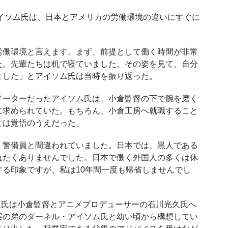
イソム氏は、日本とアメリカの労働環境の違いにすぐに
働環境と言えます。まず、前提として働く時間が非常
た。先輩たちは机で寝ていました。その姿を見て、自分
ました」とアイソム氏は当時を振り返った。
ーターだったアイソム氏は、小倉監督の下で腕を磨く
に求められていた。もちろん、小倉工房へ就職すること
とは覚悟のうえだった。
警備員と間違われていました。日本では、黒人である
れたくありませんでした。日本で働く外国人の多くは休
する印象ですが、私は
10
年間一度も帰省しませんでし
ム氏は小倉監督とアニメプロデューサーの石川光久氏へ
実の弟のダーネル・アイソム氏と幼い頃から構想してい