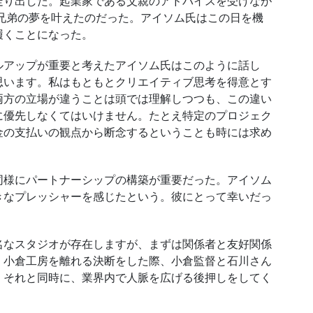
走り出した。起業家である父親のアドバイスを受けなが
兄弟の夢を叶えたのだった。アイソム氏はこの日を機
履くことになった。
アップが重要と考えたアイソム氏はこのように話し
思います。私はもともとクリエイティブ思考を得意とす
両方の立場が違うことは頭では理解しつつも、この違い
に優先しなくてはいけません。たとえ特定のプロジェク
金の支払いの観点から断念するということも時には求め
様にパートナーシップの構築が重要だった。アイソム
きなプレッシャーを感じたという。彼にとって幸いだっ
なスタジオが存在しますが、まずは関係者と友好関係
。小倉工房を離れる決断をした際、小倉監督と石川さん
。それと同時に、業界内で人脈を広げる後押しをしてく