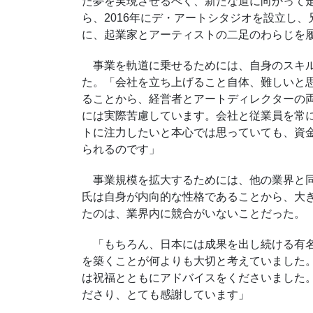
た夢を実現させるべく、新たな道に向かって
ら、
2016
年にデ・アートシタジオを設立し、
に、起業家とアーティストの二足のわらじを
事業を軌道に乗せるためには、自身のスキル
た。「会社を立ち上げること自体、難しいと
ることから、経営者とアートディレクターの
には実際苦慮しています。会社と従業員を常
トに注力したいと本心では思っていても、資
られるのです」
事業規模を拡大するためには、他の業界と同
氏は自身が内向的な性格であることから、大
たのは、業界内に競合がいないことだった。
「もちろん、日本には成果を出し続ける有名
を築くことが何よりも大切と考えていました
は祝福とともにアドバイスをくださいました
ださり、とても感謝しています」