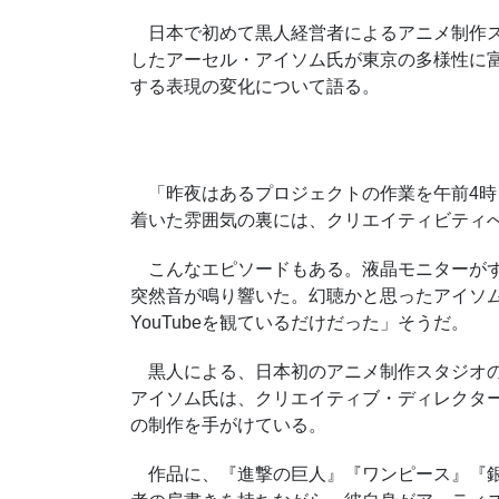
日本で初めて黒人経営者によるアニメ制作スタジオ
したアーセル・アイソム氏が東京の多様性に
する表現の変化について語る。
「昨夜はあるプロジェクトの作業を午前
4
時
着いた雰囲気の裏には、クリエイティビティ
こんなエピソードもある。液晶モニターがず
突然音が鳴り響いた。幻聴かと思ったアイソ
YouTube
を観ているだけだった」そうだ。
黒人による、日本初のアニメ制作スタジオ
アイソム氏は、クリエイティブ・ディレクタ
の制作を手がけている。
作品に、『進撃の巨人』『ワンピース』『銀