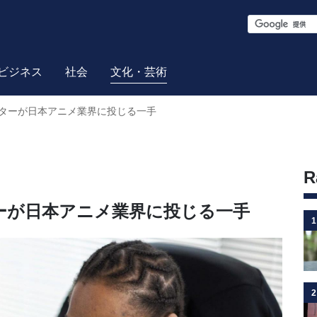
S
e
a
ビジネス
社会
文化・芸術
r
ターが日本アニメ業界に投じる一手
c
h
R
ーが日本アニメ業界に投じる一手
1
2