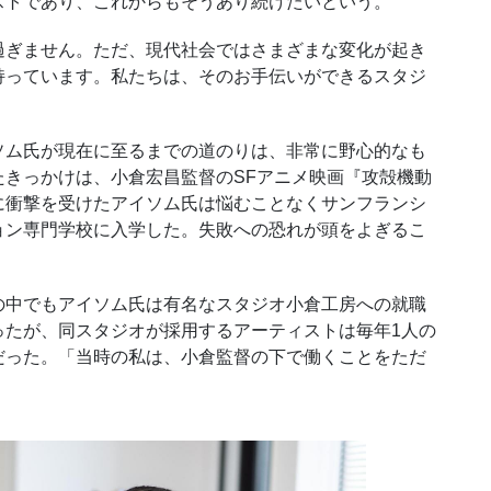
ストであり、これからもそうあり続けたいという。
ぎません。ただ、現代社会ではさまざまな変化が起き
持っています。私たちは、そのお手伝いができるスタジ
」
ム氏が現在に至るまでの道のりは、非常に野心的なも
たきっかけは、小倉宏昌監督の
SF
アニメ映画『攻殻機動
に衝撃を受けたアイソム氏は悩むことなくサンフランシ
ョン専門学校に入学した。失敗への恐れが頭をよぎるこ
中でもアイソム氏は有名なスタジオ小倉工房への就職
ったが、同スタジオが採用するアーティストは毎年
1
人の
だった。「当時の私は、小倉監督の下で働くことをただ