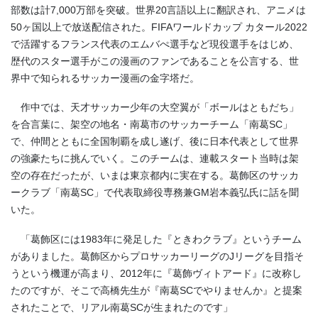
部数は計
7,000
万部を突破。世界
20
言語以上に翻訳され、アニメは
50
ヶ国以上で放送配信された。
FIFA
ワールドカップ カタール
2022
で活躍するフランス代表のエムバぺ選手など現役選手をはじめ、
歴代のスター選手がこの漫画のファンであることを公言する、世
界中で知られるサッカー漫画の金字塔だ。
作中では、天才サッカー少年の大空翼が「ボールはともだち」
を合言葉に、架空の地名・南葛市のサッカーチーム「南葛
SC
」
で、仲間とともに全国制覇を成し遂げ、後に日本代表として世界
の強豪たちに挑んでいく。このチームは、連載スタート当時は架
空の存在だったが、いまは東京都内に実在する。葛飾区のサッカ
ークラブ「南葛
SC
」で代表取締役専務兼
GM
岩本義弘氏に話を聞
いた。
「葛飾区には
1983
年に発足した『ときわクラブ』というチーム
がありました。葛飾区からプロサッカーリーグの
J
リーグを目指そ
うという機運が高まり、
2012
年に『葛飾ヴィトアード』に改称し
たのですが、そこで高橋先生が『南葛
SC
でやりませんか』と提案
されたことで、リアル南葛
SC
が生まれたのです」