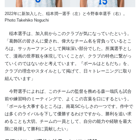
2022年に新加入した、稲本潤一選手（左）と今野泰幸選手（右）。
Photo:Takehiko Noguchi
稲本選手は、加入前からこのクラブが気になっていたという。
「葛飾区の皆さんに愛され、偉大なチーム名を背負っているとこ
ろは、サッカーファンとして興味深い部分でした。所属選手とし
て、漫画の世界観を体現していくことが、クラブの特色に繋がっ
ていくのではないかと考えています。『ボールはともだち』を、
クラブの理念やスタイルとして掲げて、日々トレーニングに取り
組んでいます」
今野選手によれば、このチームの監督を務める森一哉氏も試合
前や練習時のミーティングで、よくこの言葉を口にするという。
「ボールを大事するところは、南葛
SC
らしさの一つです。作中で
は多くのライバルを下して優勝するわけですから、勝利を追い求
めることも大切。チームの一員として、自分の能力や経験を最大
限に発揮して勝利に貢献したい」