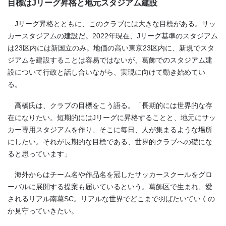
目標はJリーグ昇格と地元スタジアム建設
Jリーグ昇格とともに、このクラブには大きな目標がある。サッ
カースタジアムの建設だ。
2022
年現在、
J
リーグ基準のスタジアム
は
23
区内には新国立のみ。地価の高い東京
23
区内に、新規でスタ
ジアムを建設することは容易ではないが、葛飾でのスタジアム建
設について行政と話し合いながら、実現に向けて動き始めてい
る。
高橋氏は、クラブの目標をこう語る。「長期的には世界的な存
在になりたい。短期的には
J
リーグに昇格することと、地元にサッ
カー専用スタジアムを作り、そこに毎日、人が集まるような場所
にしたい。それが長期的な目標である、世界的クラブへの礎にな
ると思っています」
海外からはチーム名や作品名を冠したサッカースクールをグロ
ーバルに展開する提案も届いているという。葛飾区で生まれ、愛
されるリアル南葛
SC
。リアルな世界でどこまで羽ばたいていくの
か見守っていきたい。