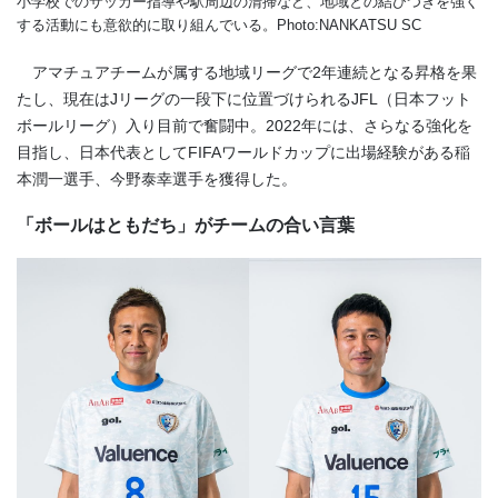
小学校でのサッカー指導や駅周辺の清掃など、地域との結びつきを強く
する活動にも意欲的に取り組んでいる。
Photo:NANKATSU SC
アマチュアチームが属する地域リーグで
2
年連続となる昇格を果
たし、現在は
J
リーグの一段下に位置づけられる
JFL
（日本フット
ボールリーグ）入り目前で奮闘中。
2022
年には、さらなる強化を
目指し、日本代表として
FIFA
ワールドカップに出場経験がある稲
本潤一選手、今野泰幸選手を獲得した。
「ボールはともだち」がチームの合い言葉