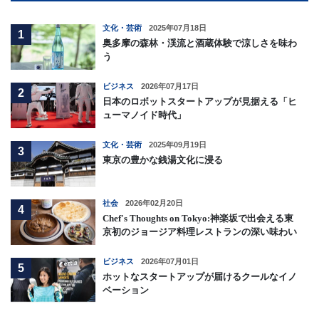
文化・芸術
2025年07月18日
1
奥多摩の森林・渓流と酒蔵体験で涼しさを味わ
う
ビジネス
2026年07月17日
2
日本のロボットスタートアップが見据える「ヒ
ューマノイド時代」
文化・芸術
2025年09月19日
3
東京の豊かな銭湯文化に浸る
社会
2026年02月20日
4
Chef's Thoughts on Tokyo:神楽坂で出会える東
京初のジョージア料理レストランの深い味わい
ビジネス
2026年07月01日
5
ホットなスタートアップが届けるクールなイノ
ベーション