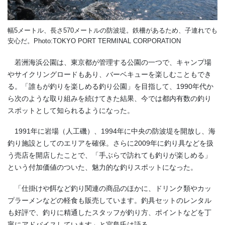
幅5メートル、長さ570メートルの防波堤。鉄柵があるため、子連れでも
安心だ。Photo:TOKYO PORT TERMINAL CORPORATION
若洲海浜公園は、東京都が管理する公園の一つで、キャンプ場
やサイクリングロードもあり、バーベキューを楽しむこともでき
る。「誰もが釣りを楽しめる釣り公園」を目指して、
1990
年代か
ら次のような取り組みを続けてきた結果、今では都内有数の釣り
スポットとして知られるようになった。
1991年に岩場（人工磯）、
1994
年に中央の防波堤を開放し、海
釣り施設としてのエリアを確保。さらに
2009
年に釣り具などを扱
う売店を開店したことで、「手ぶらで訪れても釣りが楽しめる」
という付加価値のついた、魅力的な釣りスポットになった。
「仕掛けや餌など釣り関連の商品のほかに、ドリンク類やカッ
プラーメンなどの軽食も販売しています。釣具セットのレンタル
も好評で、釣りに精通したスタッフが釣り方、ポイントなどを丁
寧にアドバイスしています」と宮島氏は語る。