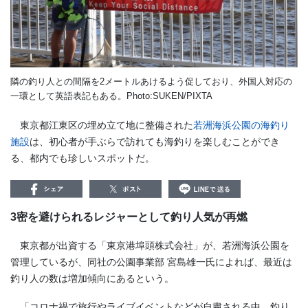
隣の釣り人との間隔を2メートルあけるよう促しており、外国人対応の
一環として英語表記もある。Photo:SUKEN/PIXTA
東京都江東区の埋め立て地に整備された
若洲海浜公園の海釣り
施設
は、初心者が手ぶらで訪れても海釣りを楽しむことができ
る、都内でも珍しいスポットだ。
3密を避けられるレジャーとして釣り人気が再燃
東京都が出資する「東京港埠頭株式会社」が、若洲海浜公園を
管理しているが、同社の公園事業部 宮島雄一氏によれば、最近は
釣り人の数は増加傾向にあるという。
「コロナ禍で旅行やライブイベントなどが自粛される中、釣り