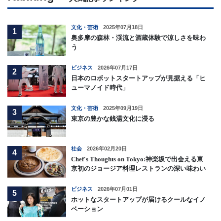
文化・芸術
2025年07月18日
1
奥多摩の森林・渓流と酒蔵体験で涼しさを味わ
う
ビジネス
2026年07月17日
2
日本のロボットスタートアップが見据える「ヒ
ューマノイド時代」
文化・芸術
2025年09月19日
3
東京の豊かな銭湯文化に浸る
社会
2026年02月20日
4
Chef's Thoughts on Tokyo:神楽坂で出会える東
京初のジョージア料理レストランの深い味わい
ビジネス
2026年07月01日
5
ホットなスタートアップが届けるクールなイノ
ベーション