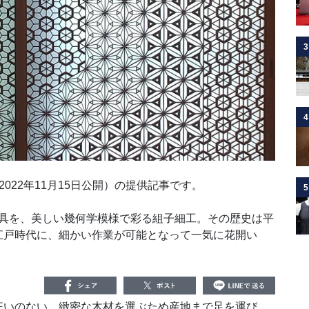
3
4
2022年11月15日公開）の提供記事です。
5
の建具を、美しい幾何学模様で彩る組子細工。その歴史は平
江戸時代に、細かい作業が可能となって一気に花開い
いのない、緻密な木材を選ぶため産地まで足を運び、