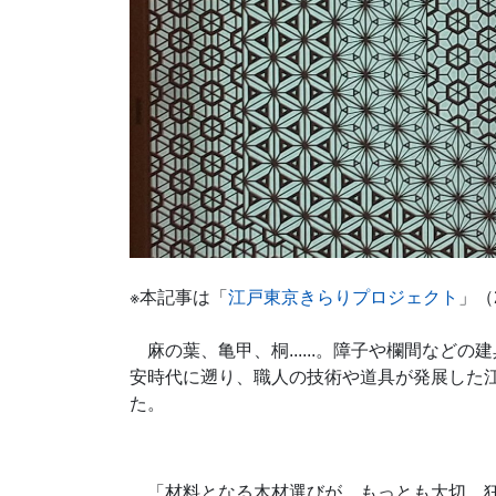
※本記事は「
江戸東京きらりプロジェクト
」（
麻の葉、亀甲、桐......。障子や欄間など
安時代に遡り、職人の技術や道具が発展した
た。
「材料となる木材選びが、もっとも大切。狂