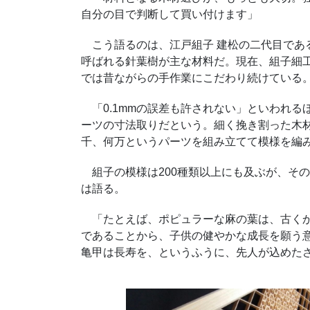
自分の目で判断して買い付けます」
こう語るのは、江戸組子 建松の二代目であ
呼ばれる針葉樹が主な材料だ。現在、組子細
では昔ながらの手作業にこだわり続けている
「0.1mmの誤差も許されない」といわれる
ーツの寸法取りだという。細く挽き割った木
千、何万というパーツを組み立てて模様を編
組子の模様は200種類以上にも及ぶが、そ
は語る。
「たとえば、ポピュラーな麻の葉は、古くか
であることから、子供の健やかな成長を願う
亀甲は長寿を、というふうに、先人が込めた