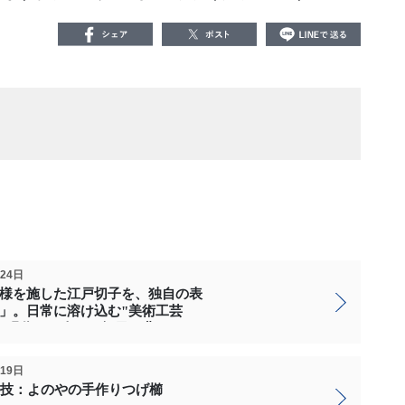
月24日
様を施した江戸切子を、独自の表
」。日常に溶け込む"美術工芸
ら現代まで人々の毎日を豊かにし
月19日
の技：よのやの手作りつげ櫛