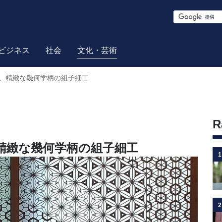
S
e
a
ビジネス
社会
文化・芸術
r
、精緻な幾何学柄の組子細工
c
h
R
精緻な幾何学柄の組子細工
1
2