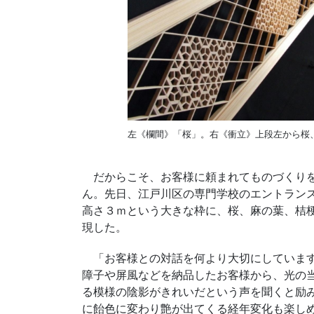
左《欄間》「桜」。右《衝立》上段左から桜
だからこそ、お客様に頼まれてものづくりを
ん。先日、江戸川区の専門学校のエントラン
高さ３ｍという大きな枠に、桜、麻の葉、桔
現した。
「お客様との対話を何より大切にしています
障子や屏風などを納品したお客様から、光の
る模様の陰影がきれいだという声を聞くと励
に飴色に変わり艶が出てくる経年変化も楽し