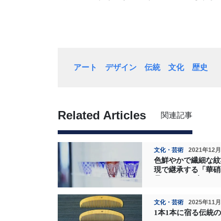
アート
デザイン
伝統
文化
歴史
Related Articles
関連記事
文化・芸術
2021年12
色鮮やかで繊細な紋
現で継承する「華硝
品"として、古くか
てきたその魅力とは
文化・芸術
2025年11
1本1本に宿る伝統