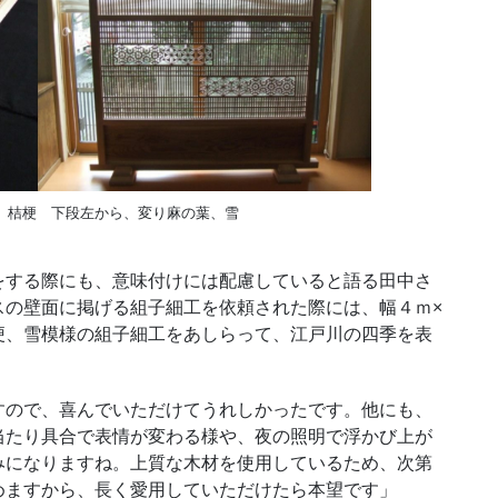
、桔梗 下段左から、変り麻の葉、雪
する際にも、意味付けには配慮していると語る田中さ
スの壁面に掲げる組子細工を依頼された際には、幅４ｍ×
梗、雪模様の組子細工をあしらって、江戸川の四季を表
ので、喜んでいただけてうれしかったです。他にも、
当たり具合で表情が変わる様や、夜の照明で浮かび上が
みになりますね。上質な木材を使用しているため、次第
めますから、長く愛用していただけたら本望です」