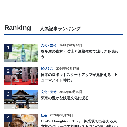
Ranking
人気記事ランキング
文化・芸術
2025年07月18日
1
奥多摩の森林・渓流と酒蔵体験で涼しさを味わ
う
ビジネス
2026年07月17日
2
日本のロボットスタートアップが見据える「ヒ
ューマノイド時代」
文化・芸術
2025年09月19日
3
東京の豊かな銭湯文化に浸る
社会
2026年02月20日
4
Chef's Thoughts on Tokyo:神楽坂で出会える東
京初のジョージア料理レストランの深い味わい