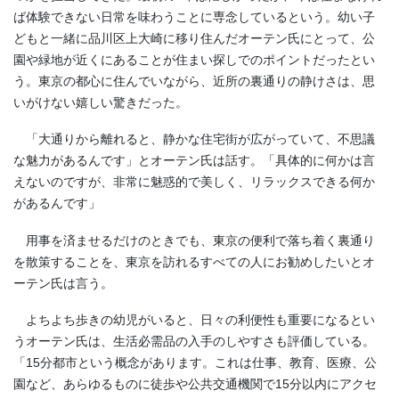
ば体験できない日常を味わうことに専念しているという。幼い子
どもと一緒に品川区上大崎に移り住んだオーテン氏にとって、公
園や緑地が近くにあることが住まい探しでのポイントだったとい
う。東京の都心に住んでいながら、近所の裏通りの静けさは、思
いがけない嬉しい驚きだった。
「大通りから離れると、静かな住宅街が広がっていて、不思議
な魅力があるんです」とオーテン氏は話す。「具体的に何かは言
えないのですが、非常に魅惑的で美しく、リラックスできる何か
があるんです」
用事を済ませるだけのときでも、東京の便利で落ち着く裏通り
を散策することを、東京を訪れるすべての人にお勧めしたいとオ
ーテン氏は言う。
よちよち歩きの幼児がいると、日々の利便性も重要になるとい
うオーテン氏は、生活必需品の入手のしやすさも評価している。
「15分都市という概念があります。これは仕事、教育、医療、公
園など、あらゆるものに徒歩や公共交通機関で15分以内にアクセ