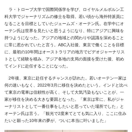
ラ・トローブ大学で国際関係学を学び、ロイヤルメルボルン工
科大学でジャーナリズムの修士を取得。若い頃から海外特派員に
なることを目標としていたジェームズ・オーテン氏。在学中にオ
ーテン氏は世界を見たいと思うようになり、特にアジアに興味を
持つようになった。アジアの地域との関わりや認識を深めること
に常に惹かれていたと言う。ABC入社後、東京で働くことを目標
に、最初の10年間はオーストラリアの地方でビデオジャーナリス
トとして経験を積み、アジア各地の支局の面接を受けた後、初め
てインドに赴任することになった。
2年後、東京に赴任するチャンスが訪れた。若いオーテン一家は
何の迷いもなく、2022年3月に移住を決めたという。インドと比べ
て東京の電車は信頼性が高く、そして大気汚染もないことが、一
家が移住を決める大きな要因となった。「東京は常に、私がジャ
ーナリストとして一番仕事をしたいと思っていた場所でした」と
オーテン氏は言う。「観光で2度来てとても気に入り、ここに住み
たいと願った10年来の夢が、ついに本当に叶いました」