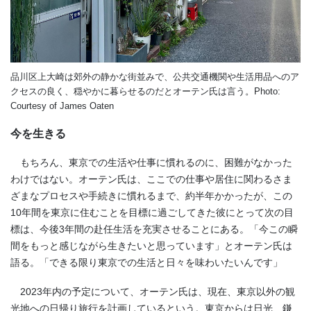
品川区上大崎は郊外
の静かな街並み
で
、公共交通機関や生活
用品
へのア
クセスの良
く
、穏やかに暮らせる
の
だとオーテン氏は言う。
Photo:
Courtesy of James Oaten
今を生きる
もちろん、東京での生活や仕事に慣れるのに、困難がなかった
わけではない。オーテン氏は、ここでの仕事や居住に関わるさま
ざまなプロセスや手続きに慣れるまで、約半年かかったが、この
10年間を東京に住むことを目標に過ごしてきた彼にとって次の目
標は、今後3年間の赴任生活を充実させることにある。「今この瞬
間をもっと感じながら生きたいと思っています」とオーテン氏は
語る。「できる限り東京での生活と日々を味わいたいんです」
2023年内の予定について、オーテン氏は、現在、東京以外の観
光地への日帰り旅行を計画しているという。東京からは日光、鎌