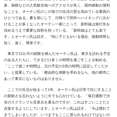
倉、箱根などの人気観光地へのアクセスが良く、国内移動が便利
なことも、オーテン氏のこの地での生活の質を高めている要因の
ひとつである。夏を前にして、日帰りで郊外へハイキングに出か
けることが多くなったオーテン一家にとって、新幹線は旅行先を
決めるうえで重要な役割を担っている。「新幹線はとても楽で
す」とオーテン氏は話す。「特に子どもがいる場合、移動時間も
短く、速く、簡単です」
東京で12か月の経験を積んだオーテン氏は、東京を訪れる予定
のある人たちに、できるだけ多くの時間を過ごすことを勧める。
「ここで過ごす時間は、元の予定の2倍の時間に設定してくださ
い」と提案している。「都会的な体験を求めるなら、他の都市に
あって東京にないものはありません」
ここでの生活が始まって1年、オーテン氏は日常で目にすること
の新鮮さを忘れないように今でも心がけている。「毎日通勤で渋
谷のスクランブル交差点を通るのですが、これはすごいことだと
自覚するようにしています」とオーテン氏は話す。「今は慣れて
きてしまいましたが、いつまでもここに居られるわけではないの