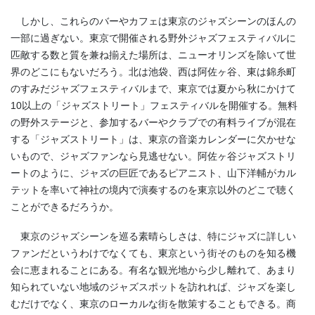
しかし、これらのバーやカフェは東京のジャズシーンのほんの
一部に過ぎない。東京で開催される野外ジャズフェスティバルに
匹敵する数と質を兼ね揃えた場所は、ニューオリンズを除いて世
界のどこにもないだろう。北は池袋、西は阿佐ヶ谷、東は錦糸町
のすみだジャズフェスティバルまで、東京では夏から秋にかけて
10以上の「ジャズストリート」フェスティバルを開催する。無料
の野外ステージと、参加するバーやクラブでの有料ライブが混在
する「ジャズストリート」は、東京の音楽カレンダーに欠かせな
いもので、ジャズファンなら見逃せない。阿佐ヶ谷ジャズストリ
ートのように、ジャズの巨匠であるピアニスト、山下洋輔がカル
テットを率いて神社の境内で演奏するのを東京以外のどこで聴く
ことができるだろうか。
東京のジャズシーンを巡る素晴らしさは、特にジャズに詳しい
ファンだというわけでなくても、東京という街そのものを知る機
会に恵まれることにある。有名な観光地から少し離れて、あまり
知られていない地域のジャズスポットを訪れれば、ジャズを楽し
むだけでなく、東京のローカルな街を散策することもできる。商