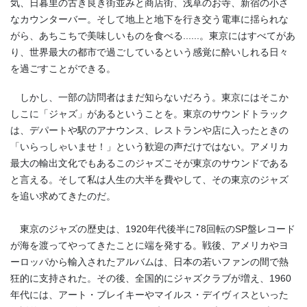
気、日暮里の古き良き街並みと商店街、浅草のお寺、新宿の小さ
なカウンターバー。そして地上と地下を行き交う電車に揺られな
がら、あちこちで美味しいものを食べる......。東京にはすべてがあ
り、世界最大の都市で過ごしているという感覚に酔いしれる日々
を過ごすことができる。
しかし、一部の訪問者はまだ知らないだろう。東京にはそこか
しこに「ジャズ」があるということを。東京のサウンドトラック
は、デパートや駅のアナウンス、レストランや店に入ったときの
「いらっしゃいませ！」という歓迎の声だけではない。アメリカ
最大の輸出文化でもあるこのジャズこそが東京のサウンドである
と言える。そして私は人生の大半を費やして、その東京のジャズ
を追い求めてきたのだ。
東京のジャズの歴史は、1920年代後半に78回転のSP盤レコード
が海を渡ってやってきたことに端を発する。戦後、アメリカやヨ
ーロッパから輸入されたアルバムは、日本の若いファンの間で熱
狂的に支持された。その後、全国的にジャズクラブが増え、1960
年代には、アート・ブレイキーやマイルス・デイヴィスといった