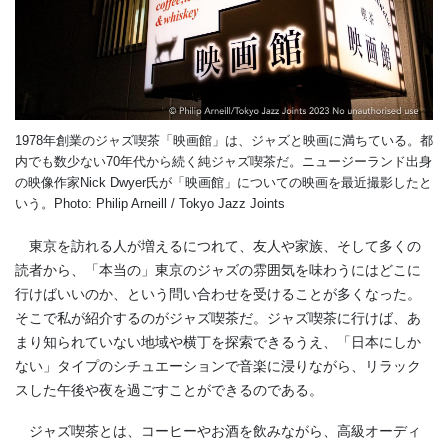
1978年創業のジャズ喫茶「映画館」は、ジャズと映画に満ちている。都
内でも数少ない70年代から続く純ジャズ喫茶だ。ニュージーランド出身
の映像作家Nick Dwyer氏が「映画館」についての映画を最近撮影したと
いう。Photo: Philip Arneill / Tokyo Jazz Joints
東京を訪れる人が増えるにつれて、友人や家族、そして多くの
読者から、「本当の」東京のジャズの雰囲気を味わうにはどこに
行けばいいのか、という問い合わせを受けることが多くなった。
そこで私が紹介するのがジャズ喫茶だ。ジャズ喫茶に行けば、あ
まり知られていない地域や横丁を探索できるうえ、「日本にしか
ない」タイプのシチュエーションで音楽に浸りながら、リラック
スした午後や夜を過ごすことができるのである。
ジャズ喫茶とは、コーヒーやお酒を飲みながら、高級オーディ