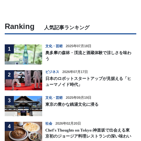
Ranking
人気記事ランキング
文化・芸術
2025年07月18日
1
奥多摩の森林・渓流と酒蔵体験で涼しさを味わ
う
ビジネス
2026年07月17日
2
日本のロボットスタートアップが見据える「ヒ
ューマノイド時代」
文化・芸術
2025年09月19日
3
東京の豊かな銭湯文化に浸る
社会
2026年02月20日
4
Chef's Thoughts on Tokyo:神楽坂で出会える東
京初のジョージア料理レストランの深い味わい