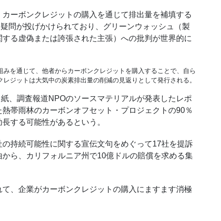
カーボンクレジットの購入を通じて排出量を補填する
に疑問が投げかけられており、グリーンウォッシュ（製
関する虚偽または誇張された主張）への批判が世界的に
組みを通じて、他者からカーボンクレジットを購入することで、自ら
クレジットは大気中の炭素排出量の削減の見返りとして発行される。
ト紙、調査報道NPOのソースマテリアルが発表したレポ
熱帯雨林のカーボンオフセット・プロジェクトの90％
助長する可能性があるという。
の持続可能性に関する宣伝文句をめぐって17社を提訴
から、カリフォルニア州で10億ドルの賠償を求める集
て、企業がカーボンクレジットの購入にますます消極