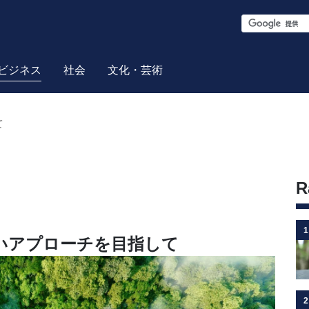
S
e
a
ビジネス
社会
文化・芸術
r
c
て
h
R
1
いアプローチを目指して
2