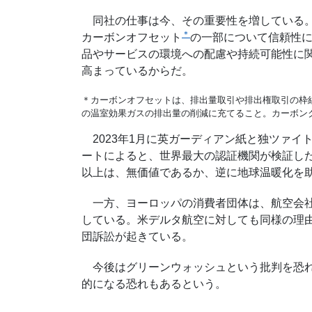
同社の仕事は今、その重要性を増している。
＊
カーボンオフセット
の一部について信頼性
品やサービスの環境への配慮や持続可能性に
高まっているからだ。
＊
カーボンオフセットは、排出量取引や排出権取引の枠
の温室効果ガスの排出量の削減に充てること。カーボン
2023年1月に英ガーディアン紙と独ツァイ
ートによると、世界最大の認証機関が検証した
以上は、無価値であるか、逆に地球温暖化を
一方、ヨーロッパの消費者団体は、航空会社
している。米デルタ航空に対しても同様の理由
団訴訟が起きている。
今後はグリーンウォッシュという批判を恐れ
的になる恐れもあるという。