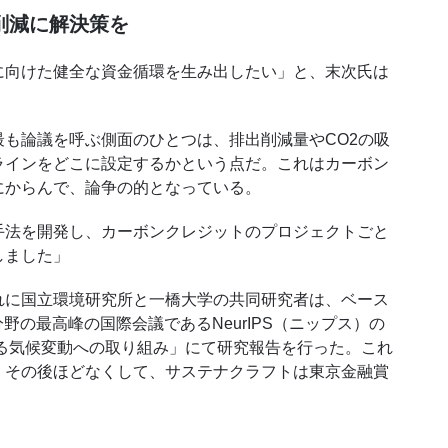
削減に解決策を
向けた健全な資金循環を生み出したい」と、末次氏は
も論議を呼ぶ側面のひとつは、排出削減量やCO2の吸
ラインをどこに設定するかという点だ。これはカーボン
にからんで、論争の的となっている。
法を開発し、カーボンクレジットのプロジェクトごと
しました」
に国立環境研究所と一橋大学の共同研究者は、ベース
野の最高峰の国際会議であるNeurIPS（ニップス）の
よる気候変動への取り組み」にて研究報告を行った。これ
。その後ほどなくして、サステナクラフトは東京金融賞