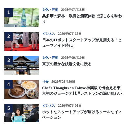
文化・芸術
2025年07月18日
1
奥多摩の森林・渓流と酒蔵体験で涼しさを味わ
う
ビジネス
2026年07月17日
2
日本のロボットスタートアップが見据える「ヒ
ューマノイド時代」
文化・芸術
2025年09月19日
3
東京の豊かな銭湯文化に浸る
社会
2026年02月20日
4
Chef's Thoughts on Tokyo:神楽坂で出会える東
京初のジョージア料理レストランの深い味わい
ビジネス
2026年07月01日
5
ホットなスタートアップが届けるクールなイノ
ベーション