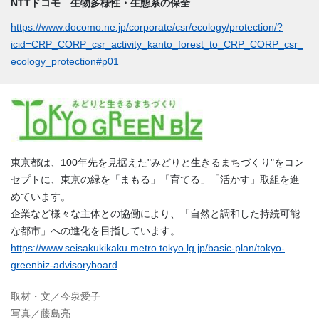
NTTドコモ 生物多様性・生態系の保全
https://www.docomo.ne.jp/corporate/csr/ecology/protection/?
icid=CRP_CORP_csr_activity_kanto_forest_to_CRP_CORP_csr_
ecology_protection#p01
東京都は、100年先を見据えた"みどりと生きるまちづくり"をコン
セプトに、東京の緑を「まもる」「育てる」「活かす」取組を進
めています。
企業など様々な主体との協働により、「自然と調和した持続可能
な都市」への進化を目指しています。
https://www.seisakukikaku.metro.tokyo.lg.jp/basic-plan/tokyo-
greenbiz-advisoryboard
取材・文／今泉愛子
写真／藤島亮