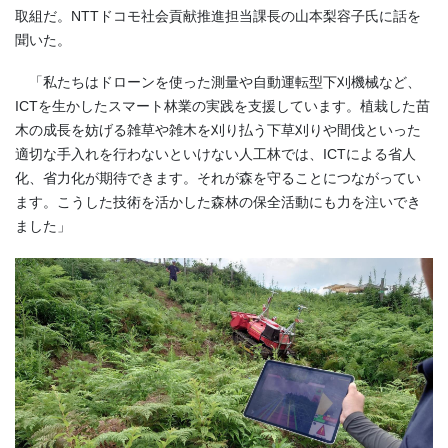
取組だ。NTTドコモ社会貢献推進担当課長の山本梨容子氏に話を
聞いた。
「私たちはドローンを使った測量や自動運転型下刈機械など、
ICTを生かしたスマート林業の実践を支援しています。植栽した苗
木の成長を妨げる雑草や雑木を刈り払う下草刈りや間伐といった
適切な手入れを行わないといけない人工林では、ICTによる省人
化、省力化が期待できます。それが森を守ることにつながってい
ます。こうした技術を活かした森林の保全活動にも力を注いでき
ました」