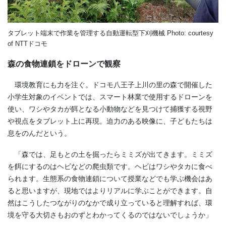
タブレット端末で作業を管理する自動運転型下刈機械 Photo: courtesy
of NTTドコモ
森の食物連鎖をドローンで観察
環境教育にも力を注ぐ。ドコモ八王子上川の里の森で開催した
小学生対象のイベントでは、スマート林業で使用するドローンを
使い、ワシやタカが餌となる小動物などを見つけて捕獲する視野
や視点をタブレット上に再現。迫力のある映像に、子どもたちは
息をのんだという。
「森では、足もとの土を掘ったらミミズが出てきます。ミミズ
を餌にするのはヘビなどの爬虫類です。ヘビはワシやタカに食べ
られます。生態系の食物連鎖について授業などでも学ぶ機会はあ
ると思いますが、現地ではよりリアルに学ぶことができます。自
然はこうしたつながりのなかで成り立っていると理解すれば、環
境を守る大切さもおのずとわかってくるのではないでしょうか」