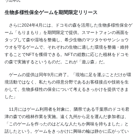
う山本氏
生物多様性保全ゲームを期間限定リリース
さらに2024年4月には、ドコモの森を活用した生物多様性保全ゲ
ーム「もりまもり」を期間限定で提供。スマートフォンの画面を
タップして森や湿地を整備し、希少生物のマツタケやサンショウ
ウオを守るゲームで、それぞれの生物に適した環境を整備・維持
することでNFTを獲得できる。NFTの総数に応じた植林をドコモ
の森で実施するというものだ。これが「遊ぶ森」だ。
ゲームの提供は同年9月に終了。「現地に足を運ぶことだけが環
境活動ではなく、私たちの得意分野であるお客様接点や技術を生
かして、生物多様性の保全について考えるきっかけを提供できま
した」
11月にはゲーム利用者を対象に、隣県である千葉県のドコモ君
津の森での植林作業を実施。遠く九州から足を運んだ参加者は、
「このゲームを作ったのはどんな人たちか興味を持ちました」と
話したという。ゲームをきっかけに興味の輪は静かに広がってい