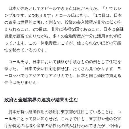
日本が強みとしてアピールできる点は何だろうか。「とてもシ
ンプルです。2つあります」とコール氏は言う。「1つ目は、日本
の資産は世界的に著しく割安で、投資の参入障壁が非常に低く抑
えられること。2つ目は、非常に裕福な国であること。日本は金融
資産が豊富でありながら、多くの金融資産が十分に活用されず眠
っています。この「休眠資産」こそが、信じられないほどの可能
性を秘めているのです」
コール氏は、日本において価格が手頃なものの例として住宅を
挙げた。「日本で安い住宅を探せば、たくさん見つかります。ヨ
ーロッパでもアジアでもアメリカでも、日本と同じ値段で買える
住宅はありません」
政府と金融業界の連携が結果を生む
資本が持つ経済作用の効用に東京都が注目していることは、コ
ール氏にとって良い知らせだ。これまでにも、東京都や他の公官
庁が特定の地域や産業の活性化の試みは行われてきたが、今回は