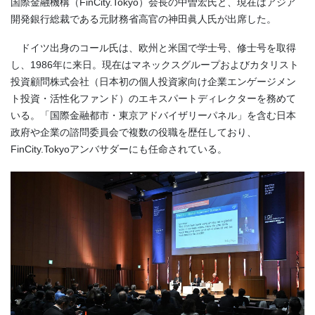
国際金融機構（FinCity.Tokyo）会長の中曽宏氏と、現在はアジア
開発銀行総裁である元財務省高官の神田眞人氏が出席した。
ドイツ出身のコール氏は、欧州と米国で学士号、修士号を取得
し、1986年に来日。現在はマネックスグループおよびカタリスト
投資顧問株式会社（日本初の個人投資家向け企業エンゲージメン
ト投資・活性化ファンド）のエキスパートディレクターを務めて
いる。「国際金融都市・東京アドバイザリーパネル」を含む日本
政府や企業の諮問委員会で複数の役職を歴任しており、
FinCity.Tokyoアンバサダーにも任命されている。