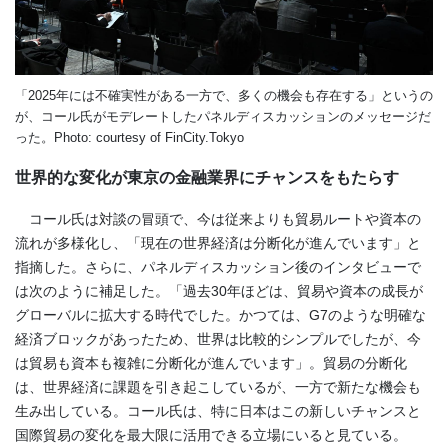
「2025年には不確実性がある一方で、多くの機会も存在する」というの
が、コール氏がモデレートしたパネルディスカッションのメッセージだ
った。Photo: courtesy of FinCity.Tokyo
世界的な変化が東京の金融業界にチャンスをもたらす
コール氏は対談の冒頭で、今は従来よりも貿易ルートや資本の
流れが多様化し、「現在の世界経済は分断化が進んでいます」と
指摘した。さらに、パネルディスカッション後のインタビューで
は次のように補足した。「過去30年ほどは、貿易や資本の成長が
グローバルに拡大する時代でした。かつては、G7のような明確な
経済ブロックがあったため、世界は比較的シンプルでしたが、今
は貿易も資本も複雑に分断化が進んでいます」。貿易の分断化
は、世界経済に課題を引き起こしているが、一方で新たな機会も
生み出している。コール氏は、特に日本はこの新しいチャンスと
国際貿易の変化を最大限に活用できる立場にいると見ている。