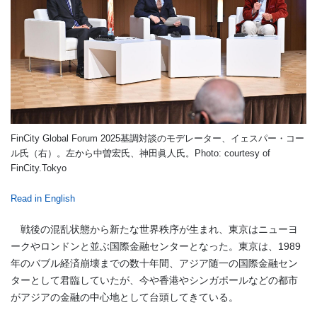
FinCity Global Forum 2025基調対談のモデレーター、イェスパー・コー
ル氏（右）。左から中曽宏氏、神田眞人氏。Photo: courtesy of
FinCity.Tokyo
Read in English
戦後の混乱状態から新たな世界秩序が生まれ、東京はニューヨ
ークやロンドンと並ぶ国際金融センターとなった。東京は、1989
年のバブル経済崩壊までの数十年間、アジア随一の国際金融セン
ターとして君臨していたが、今や香港やシンガポールなどの都市
がアジアの金融の中心地として台頭してきている。