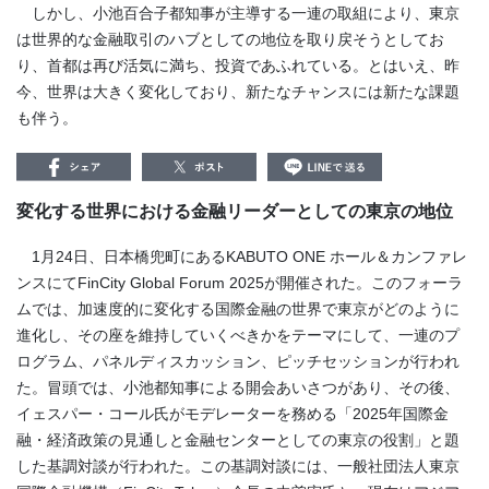
しかし、小池百合子都知事が主導する一連の取組により、東京
は世界的な金融取引のハブとしての地位を取り戻そうとしてお
り、首都は再び活気に満ち、投資であふれている。とはいえ、昨
今、世界は大きく変化しており、新たなチャンスには新たな課題
も伴う。
変化する世界における金融リーダーとしての東京の地位
1月24日、日本橋兜町にあるKABUTO ONE ホール＆カンファレ
ンスにてFinCity Global Forum 2025が開催された。このフォーラ
ムでは、加速度的に変化する国際金融の世界で東京がどのように
進化し、その座を維持していくべきかをテーマにして、一連のプ
ログラム、パネルディスカッション、ピッチセッションが行われ
た。冒頭では、小池都知事による開会あいさつがあり、その後、
イェスパー・コール氏がモデレーターを務める「2025年国際金
融・経済政策の見通しと金融センターとしての東京の役割」と題
した基調対談が行われた。この基調対談には、一般社団法人東京