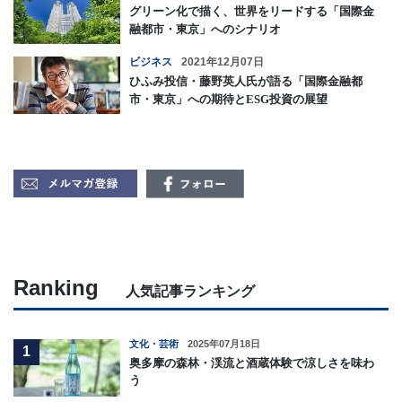
グリーン化で描く、世界をリードする「国際金
融都市・東京」へのシナリオ
ビジネス
2021年12月07日
ひふみ投信・藤野英人氏が語る「国際金融都
市・東京」への期待とESG投資の展望
Ranking
人気記事ランキング
文化・芸術
2025年07月18日
1
奥多摩の森林・渓流と酒蔵体験で涼しさを味わ
う