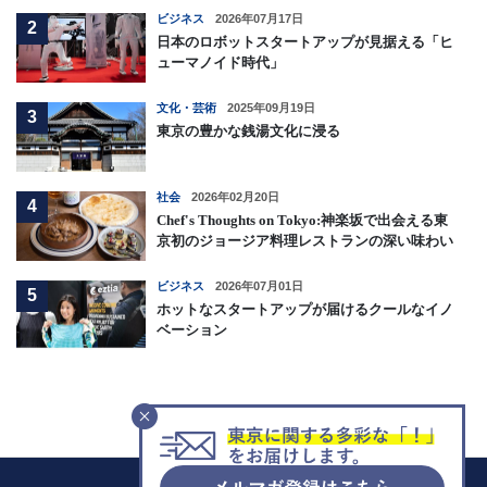
ビジネス
2026年07月17日
2
日本のロボットスタートアップが見据える「ヒ
ューマノイド時代」
文化・芸術
2025年09月19日
3
東京の豊かな銭湯文化に浸る
社会
2026年02月20日
4
Chef's Thoughts on Tokyo:神楽坂で出会える東
京初のジョージア料理レストランの深い味わい
ビジネス
2026年07月01日
5
ホットなスタートアップが届けるクールなイノ
ベーション
F