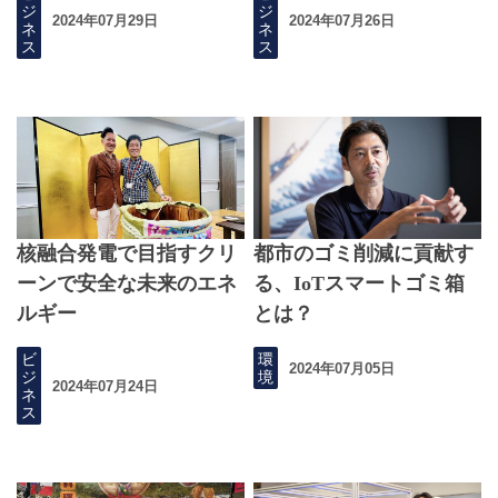
ジ
ジ
2024年07月29日
2024年07月26日
ネ
ネ
ス
ス
核融合発電で目指すクリ
都市のゴミ削減に貢献す
ーンで安全な未来のエネ
る、IoTスマートゴミ箱
ルギー
とは？
ビ
環
2024年07月05日
ジ
境
2024年07月24日
ネ
ス