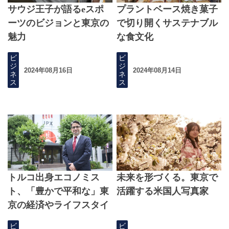
サウジ王子が語るeスポ
プラントベース焼き菓子
ーツのビジョンと東京の
で切り開くサステナブル
魅力
な食文化
ビ
ビ
ジ
ジ
2024年08月16日
2024年08月14日
ネ
ネ
ス
ス
トルコ出身エコノミス
未来を形づくる。東京で
ト、「豊かで平和な」東
活躍する米国人写真家
京の経済やライフスタイ
ルの長所を評価
ビ
ビ