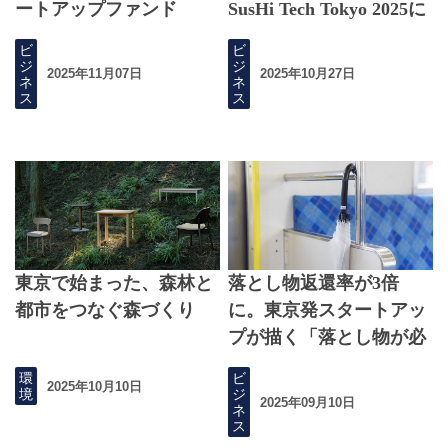
ートアップファンド
SusHi Tech Tokyo 2025に
登場
ビ
ビ
ジ
ジ
2025年11月07日
2025年10月27日
ネ
ネ
ス
ス
東京で始まった、森林と
落とし物返還率が3倍
都市をつなぐ森づくり
に。東京発スタートアッ
プが描く「落とし物が必
ず見つかる世界」
環
ビ
2025年10月10日
境
ジ
2025年09月10日
ネ
ス