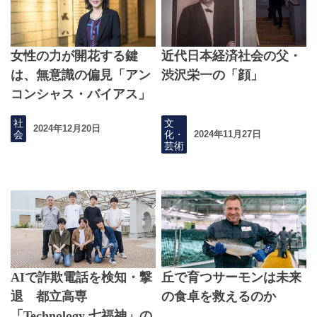
女性の力が開花する鍵
近代日本経済社会の父・
は、無意識の偏見「アン
渋沢栄一の「顔」
コンシャス・バイアス」
に気づくこと
社
文
2024年12月20日
会
化・
2024年11月27日
芸術
AIで詐欺電話を検知・撃
丘で育つサーモンは未来
退 都立高専
の食卓を救えるのか
「Technology 七福神」の