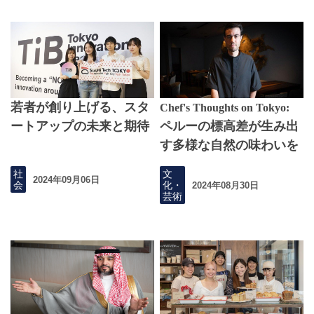
若者が創り上げる、スタ
Chef's Thoughts on Tokyo:
ートアップの未来と期待
ペルーの標高差が生み出
す多様な自然の味わいを
東京へ
社
文
2024年09月06日
会
化・
2024年08月30日
芸術