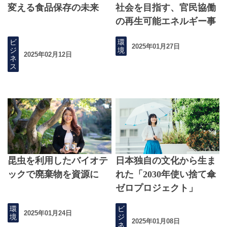
変える食品保存の未来
社会を目指す、官民協働
の再生可能エネルギー事
業
ビ
環
2025年01月27日
ジ
境
2025年02月12日
ネ
ス
昆虫を利用したバイオテ
日本独自の文化から生ま
ックで廃棄物を資源に
れた「2030年使い捨て傘
ゼロプロジェクト」
環
ビ
2025年01月24日
境
ジ
2025年01月08日
ネ