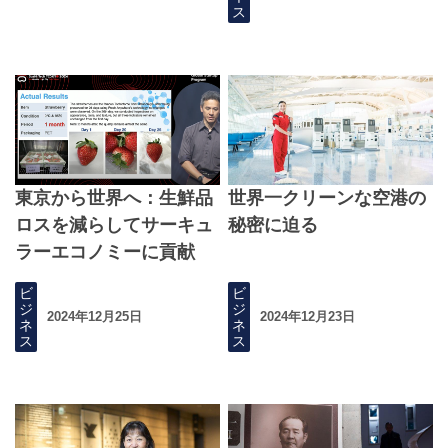
ス
東京から世界へ：生鮮品
世界一クリーンな空港の
ロスを減らしてサーキュ
秘密に迫る
ラーエコノミーに貢献
ビ
ビ
ジ
ジ
2024年12月25日
2024年12月23日
ネ
ネ
ス
ス