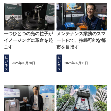
一つひとつの光の粒子が
メンテナンス業務のスマ
イメージングに革命を起
ート化で、持続可能な都
こす
市を目指す
ビ
ビ
ジ
ジ
2025年06月30日
2025年06月11日
ネ
ネ
ス
ス