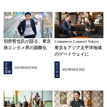
別所哲也氏が語る、東京
Commerce Connect Tokyo:
発エンタメ界の国際化
東京をアジア太平洋地域
のゲートウェイに
文
ビ
化・
ジ
2023年08月30日
2023年08月18日
芸術
ネ
ス