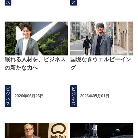
ス
ス
眠れる人材を、ビジネス
国境なきウェルビーイン
の新たな力へ
グ
ビ
ビ
ジ
ジ
2026年06月26日
2026年05月01日
ネ
ネ
ス
ス