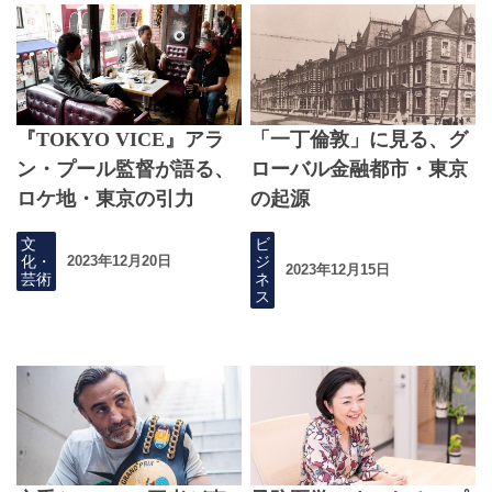
『TOKYO VICE』アラ
「一丁倫敦」に見る、グ
ン・プール監督が語る、
ローバル金融都市・東京
ロケ地・東京の引力
の起源
文
ビ
化・
ジ
2023年12月20日
2023年12月15日
芸術
ネ
ス