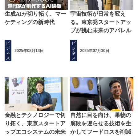
生成AIが切り拓く、マー
宇宙技術が日常を変え
ケティングの新時代
る。東京発スタートアッ
プが挑む未来のアパレル
ビ
ビ
ジ
ジ
2025年08月13日
2025年07月30日
ネ
ネ
ス
ス
金融とテクノロジーで切
自然に目を向け、果物の
り拓く、東京スタートア
腐敗を遅らせる技術を生
ップエコシステムの未来
かしてフードロスを削減