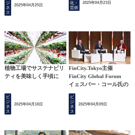
ジ
化・
2025年04月23日
2025年04月25日
ネ
芸術
ス
植物工場でサステナビリ
FinCity.Tokyo主催
ティを美味しく手頃に
FinCity Global Forum
イェスパー・コール氏の
モデレーションによる基
ビ
ビ
調対談：日本の金融の未
ジ
ジ
2025年04月18日
2025年04月09日
ネ
ネ
来を導く東京の役割とは
ス
ス