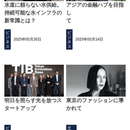
水道に頼らない水供給。
アジアの金融ハブを目指
持続可能な水インフラの
し
新常識とは？
て
ビ
ビ
ジ
ジ
2025年05月30日
2025年05月14日
ネ
ネ
ス
ス
明日を照らす光を放つス
東京のファッションに導
タートアップ
かれて
ビ
文