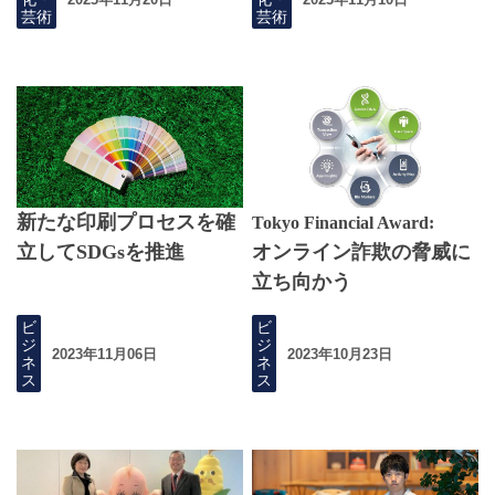
芸術
芸術
新たな印刷プロセスを確
Tokyo Financial Award:
立してSDGsを推進
オンライン詐欺の脅威に
立ち向かう
ビ
ビ
ジ
ジ
2023年11月06日
2023年10月23日
ネ
ネ
ス
ス