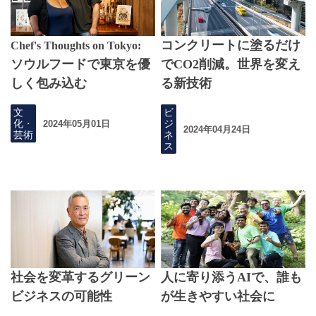
コンクリートに塗るだけ
Chef's Thoughts on Tokyo:
ソウルフードで東京を優
でCO2削減。世界を変え
しく包み込む
る新技術
文
ビ
化・
ジ
2024年05月01日
2024年04月24日
芸術
ネ
ス
社会を変革するグリーン
人に寄り添うAIで、誰も
ビジネスの可能性
が生きやすい社会に