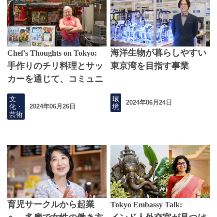
海洋生物が暮らしやすい
Chef's Thoughts on Tokyo:
手作りのチリ料理とサッ
東京湾を目指す事業
カーを通じて、コミュニ
ティを生み出す
文
環
2024年06月24日
化・
境
2024年06月26日
芸術
育児サークルから起業
Tokyo Embassy Talk: