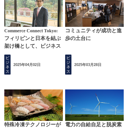
コミュニティが成功と進
Commerce Connect Tokyo:
フィリピンと日本を結ぶ
歩の土台に
架け橋として、ビジネス
チャンスを支え続ける
ビ
ビ
ジ
ジ
2025年04月02日
2025年03月28日
ネ
ネ
ス
ス
特殊冷凍テクノロジーが
電力の自給自足と脱炭素