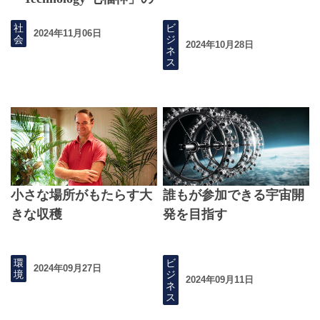
取組
社
ビ
2024年11月06日
会
ジ
2024年10月28日
ネ
ス
小さな場所がもたらす大
誰もが参加できる宇宙開
きな収穫
発を目指す
環
ビ
2024年09月27日
境
ジ
2024年09月11日
ネ
ス