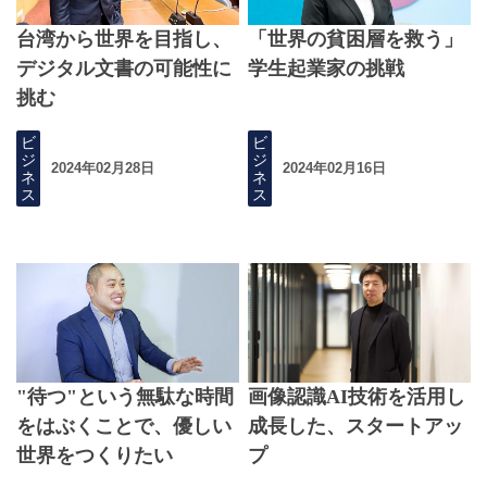
台湾から世界を目指し、
「世界の貧困層を救う」
デジタル文書の可能性に
学生起業家の挑戦
挑む
ビ
ビ
ジ
ジ
2024年02月28日
2024年02月16日
ネ
ネ
ス
ス
"待つ"という無駄な時間
画像認識AI技術を活用し
をはぶくことで、優しい
成長した、スタートアッ
世界をつくりたい
プ