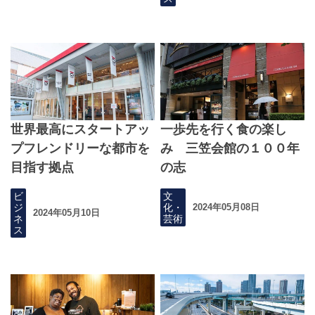
世界最高にスタートアッ
一歩先を行く食の楽し
プフレンドリーな都市を
み 三笠会館の１００年
目指す拠点
の志
ビ
文
ジ
化・
2024年05月08日
2024年05月10日
ネ
芸術
ス