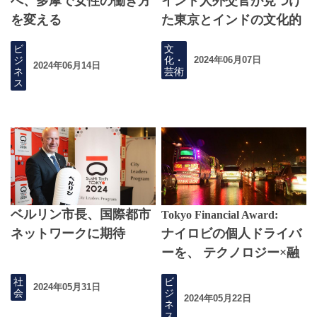
へ、多摩で女性の働き方
インド人外交官が見つけ
を変える
た東京とインドの文化的
つながり
ビ
文
ジ
化・
2024年06月07日
2024年06月14日
ネ
芸術
ス
ベルリン市長、国際都市
Tokyo Financial Award:
ネットワークに期待
ナイロビの個人ドライバ
ーを、 テクノロジー×融
資でアシスト
社
ビ
2024年05月31日
会
ジ
2024年05月22日
ネ
ス