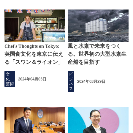
風と水素で未来をつく
Chef's Thoughts on Tokyo:
英国食文化を東京に伝え
る。世界初の大型水素生
る「スワン＆ライオン」
産船を目指す
文
ビ
化・
ジ
2024年04月03日
2024年03月29日
芸術
ネ
ス