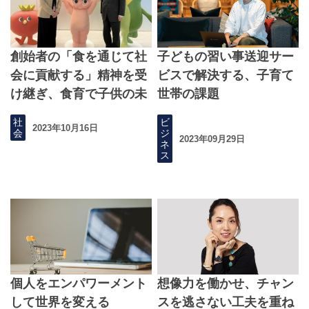
創始者の「食を通じて社
子どもの習い事送迎サー
会に貢献する」精神を受
ビスで解決する、子育て
け継ぎ、食育で子供の未
世帯の課題
来を守る
社
ビ
2023年10月16日
会
ジ
2023年09月29日
ネ
ス
個人をエンパワーメント
想像力を働かせ、チャン
して世界を変える
スを逃さない工夫を重ね