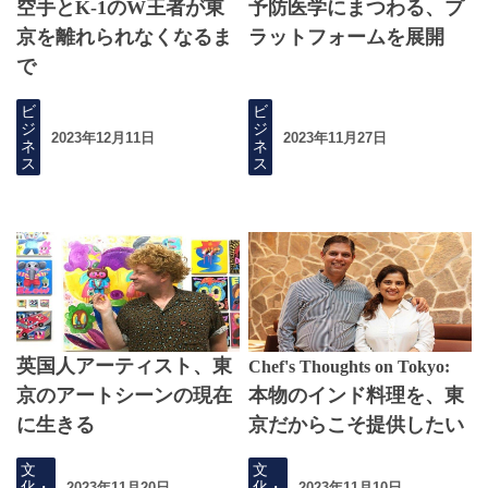
空手とK-1のW王者が東
予防医学にまつわる、プ
京を離れられなくなるま
ラットフォームを展開
で
ビ
ビ
ジ
ジ
2023年12月11日
2023年11月27日
ネ
ネ
ス
ス
英国人アーティスト、東
Chef's Thoughts on Tokyo:
京のアートシーンの現在
本物のインド料理を、東
に生きる
京だからこそ提供したい
文
文
化・
化・
2023年11月20日
2023年11月10日