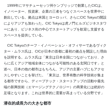
1999年にマサチューセッツ州ケンブリッジで創業したCICは、
イノベーター、投資家、企業の三者をつなぐスペースを世界中に
創出している。拠点は米国とヨーロッパ、さらにCIC Tokyoの開設
によりアジアも加わった。CIC Tokyoは虎ノ門ヒルズビジネスタワ
ーにあり、ビジネス街の中心でスタートアップを歓迎し支援する
スペースを提供している。
CIC Tokyoのチーフ・イノベーション・オフィサーであるヴィク
ター・ムラス氏は、CICが日本の首都に最初の拠点を開設した理由
を説明する。ムラス氏は「東京は日本全国につながっており、さ
らに広くアジア地域全体につながる可能性のある玄関口です」と
述べ、日本の他の都市はもちろん、アジアの主要ハブにもアクセ
スしやすいことを挙げた。「東京は、世界有数の科学技術が集ま
る都市ですから、ディープテック・スタートアップの活動や最先
端の新興技術（エマージングテクノロジー）の商業化には絶好の
足場となります。これは世界的に需要が高まっている分野です」
潜在的成長力の大きな都市