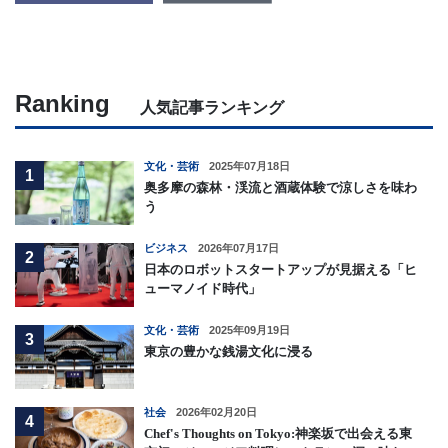
Ranking
人気記事ランキング
文化・芸術
2025年07月18日
1
奥多摩の森林・渓流と酒蔵体験で涼しさを味わ
う
ビジネス
2026年07月17日
2
日本のロボットスタートアップが見据える「ヒ
ューマノイド時代」
文化・芸術
2025年09月19日
3
東京の豊かな銭湯文化に浸る
社会
2026年02月20日
4
Chef's Thoughts on Tokyo:神楽坂で出会える東