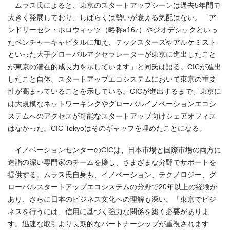
ムラス氏によると、東京のスタートアップシーンは過去5年間で
大きく発展しており、しばらくは勢いが衰える気配はない。「ア
ンドリーセン・ホロウィッツ（略称a16z）やジオデシックといっ
たベンチャーキャピタルに加え、テックスターズやアルケミスト
といった大手グローバルアクセラレーターが東京に進出したこと
が東京の潜在的成長力を示しています」と同氏は語る。CICが進出
したこと自体、スタートアップエコシステムにおいて東京の重要
性が高まっていることを示している。CICが進出するまで、東京に
は大規模なネットワーキングやグローバルイノベーションエコシ
ステムへのアクセスが可能なスタートアップ向けシェアオフィス
はなかった。CIC Tokyoはそのギャップを埋めたことになる。
イノベーションセンターのCICは、日本市場と国際市場の両方に
造詣の深い専門家のチームを擁し、さまざまな分野でサポートを
提供する。ムラス氏自身も、イノベーション、テクノロジー、グ
ローバルスタートアップエコシステムの分野で20年以上の経験が
あり、さらに日本のビジネス文化への理解も深い。「東京でビジ
ネスを行うには、信用に基づく強力な関係を築く必要がありま
す。迅速な取引より長期的なパートナーシップが重視されます