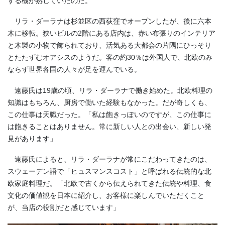
する機が熟していたのだ。
リラ・ダーラナは杉並区の西荻窪でオープンしたが、後に六本
木に移転。狭いビルの2階にある店内は、赤い布張りのインテリア
と木製の小物で飾られており、活気ある大都会の片隅にひっそり
とたたずむオアシスのようだ。客の約30％は外国人で、北欧のみ
ならず世界各国の人々が足を運んでいる。
遠藤氏は19歳の頃、リラ・ダーラナで働き始めた。北欧料理の
知識はもちろん、厨房で働いた経験もなかった。だが奇しくも、
この仕事は天職だった。「私は飽きっぽいのですが、この仕事に
は飽きることはありません。常に新しい人との出会い、新しい発
見があります」
遠藤氏によると、リラ・ダーラナが常にこだわってきたのは、
スウェーデン語で「ヒュスマンスコスト」と呼ばれる伝統的な北
欧家庭料理だ。「北欧で古くから伝えられてきた伝統や料理、食
文化の価値観を日本に紹介し、お客様に楽しんでいただくこと
が、当店の役割だと感じています」