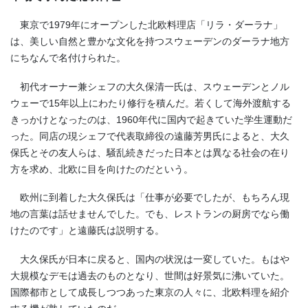
東京で1979年にオープンした北欧料理店「リラ・ダーラナ」
は、美しい自然と豊かな文化を持つスウェーデンのダーラナ地方
にちなんで名付けられた。
初代オーナー兼シェフの大久保清一氏は、スウェーデンとノル
ウェーで15年以上にわたり修行を積んだ。若くして海外渡航する
きっかけとなったのは、1960年代に国内で起きていた学生運動だ
った。同店の現シェフで代表取締役の遠藤芳男氏によると、大久
保氏とその友人らは、騒乱続きだった日本とは異なる社会の在り
方を求め、北欧に目を向けたのだという。
欧州に到着した大久保氏は「仕事が必要でしたが、もちろん現
地の言葉は話せませんでした。でも、レストランの厨房でなら働
けたのです」と遠藤氏は説明する。
大久保氏が日本に戻ると、国内の状況は一変していた。もはや
大規模なデモは過去のものとなり、世間は好景気に沸いていた。
国際都市として成長しつつあった東京の人々に、北欧料理を紹介