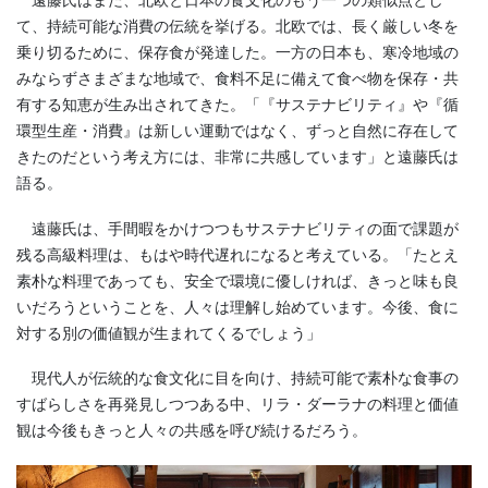
遠藤氏はまた、北欧と日本の食文化のもう一つの類似点とし
て、持続可能な消費の伝統を挙げる。北欧では、長く厳しい冬を
乗り切るために、保存食が発達した。一方の日本も、寒冷地域の
みならずさまざまな地域で、食料不足に備えて食べ物を保存・共
有する知恵が生み出されてきた。「『サステナビリティ』や『循
環型生産・消費』は新しい運動ではなく、ずっと自然に存在して
きたのだという考え方には、非常に共感しています」と遠藤氏は
語る。
遠藤氏は、手間暇をかけつつもサステナビリティの面で課題が
残る高級料理は、もはや時代遅れになると考えている。「たとえ
素朴な料理であっても、安全で環境に優しければ、きっと味も良
いだろうということを、人々は理解し始めています。今後、食に
対する別の価値観が生まれてくるでしょう」
現代人が伝統的な食文化に目を向け、持続可能で素朴な食事の
すばらしさを再発見しつつある中、リラ・ダーラナの料理と価値
観は今後もきっと人々の共感を呼び続けるだろう。