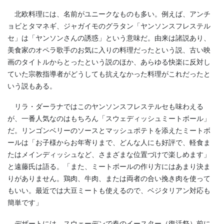
北欧料理には、名前がユニークなものも多い。例えば、アンチ
ョビとタマネギ、ジャガイモのグラタン「ヤンソンスフレステル
セ」は「ヤンソンさんの誘惑」という意味だ。由来は諸説あり、
美食家のオペラ歌手のお気に入りの料理だったという説、古い映
画のタイトルからとったという説のほか、あらゆる快楽に反対し
ていた宗教指導者がどうしても抗えなかった料理がこれだったと
いう説もある。
リラ・ダーラナではこのヤンソンスフレステルセも味わえる
が、一番人気なのはもちろん「スウェディッシュミートボール」
だ。リンゴンベリーのソースとマッシュポテトを添えたミートボ
ールは「お子様からお年寄りまで、どんな人にも好評で、軽食ま
たはメインディッシュなど、さまざまな位置づけで楽しめます」
と遠藤氏は語る。「また、ミートボールの作り方にはあまり決ま
りがありません。鶏肉、牛肉、または両者の合い挽き肉を使って
もいい。最近では大豆ミートも使えるので、ベジタリアン対応も
簡単です」
デザートには、スウェーデンで春のイースター（復活祭）前に