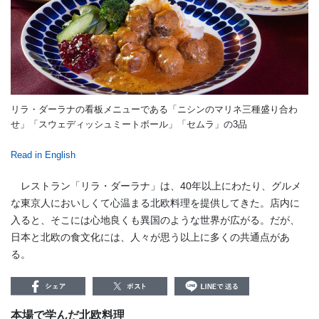
リラ・ダーラナの看板メニューである「ニシンのマリネ三種盛り合わ
せ」「スウェディッシュミートボール」「セムラ」の3品
Read in English
レストラン「リラ・ダーラナ」は、40年以上にわたり、グルメ
な東京人においしくて心温まる北欧料理を提供してきた。店内に
入ると、そこには心地良くも異国のような世界が広がる。だが、
日本と北欧の食文化には、人々が思う以上に多くの共通点があ
る。
本場で学んだ北欧料理