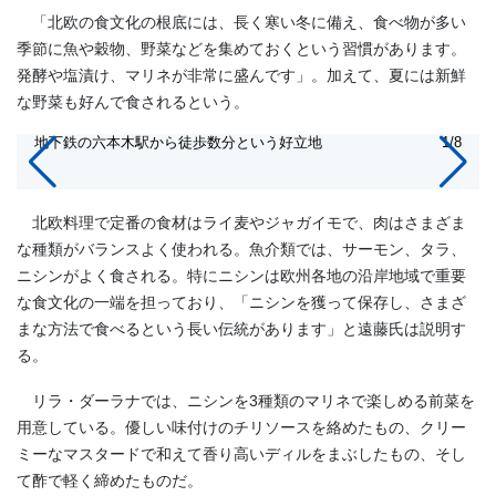
「北欧の食文化の根底には、長く寒い冬に備え、食べ物が多い
季節に魚や穀物、野菜などを集めておくという習慣があります。
発酵や塩漬け、マリネが非常に盛んです」。加えて、夏には新鮮
な野菜も好んで食されるという。
地下鉄の六本木駅から徒歩数分という好立地
1/8
北欧料理で定番の食材はライ麦やジャガイモで、肉はさまざま
な種類がバランスよく使われる。魚介類では、サーモン、タラ、
ニシンがよく食される。特にニシンは欧州各地の沿岸地域で重要
な食文化の一端を担っており、「ニシンを獲って保存し、さまざ
まな方法で食べるという長い伝統があります」と遠藤氏は説明す
る。
リラ・ダーラナでは、ニシンを3種類のマリネで楽しめる前菜を
用意している。優しい味付けのチリソースを絡めたもの、クリー
ミーなマスタードで和えて香り高いディルをまぶしたもの、そし
て酢で軽く締めたものだ。