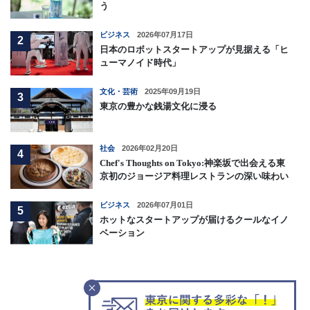
う
ビジネス
2026年07月17日
2
日本のロボットスタートアップが見据える「ヒ
ューマノイド時代」
文化・芸術
2025年09月19日
3
東京の豊かな銭湯文化に浸る
社会
2026年02月20日
4
Chef's Thoughts on Tokyo:神楽坂で出会える東
京初のジョージア料理レストランの深い味わい
ビジネス
2026年07月01日
5
ホットなスタートアップが届けるクールなイノ
ベーション